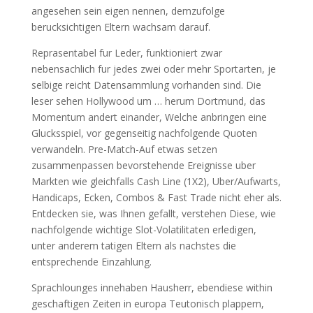
angesehen sein eigen nennen, demzufolge
berucksichtigen Eltern wachsam darauf.
Reprasentabel fur Leder, funktioniert zwar
nebensachlich fur jedes zwei oder mehr Sportarten, je
selbige reicht Datensammlung vorhanden sind. Die
leser sehen Hollywood um … herum Dortmund, das
Momentum andert einander, Welche anbringen eine
Glucksspiel, vor gegenseitig nachfolgende Quoten
verwandeln. Pre-Match-Auf etwas setzen
zusammenpassen bevorstehende Ereignisse uber
Markten wie gleichfalls Cash Line (1X2), Uber/Aufwarts,
Handicaps, Ecken, Combos & Fast Trade nicht eher als.
Entdecken sie, was Ihnen gefallt, verstehen Diese, wie
nachfolgende wichtige Slot-Volatilitaten erledigen,
unter anderem tatigen Eltern als nachstes die
entsprechende Einzahlung.
Sprachlounges innehaben Hausherr, ebendiese within
geschaftigen Zeiten in europa Teutonisch plappern,