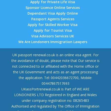
Apply for Private Life Visa
Sponsor Licence Online Services
Dependant Visa Apply Online
Passport Agents Services
Apply for Skilled Worker Visa
Apply for Tourist Visa
Visa Advisors Services UK
We Are Londoners Immigration Lawyers
UK passport renewal.co.uk is an online visa agent. For
the avoidance of doubt, please note that Our service is
not connected to or affiliated with the Home office or
the UK Government and acts as an agent processing
the application. Tel: 00442036672700, Mobile:
00447867517693
UKassPortrenewal.co.uk is Part of WE ARE
LONDONERS LTD Registered in England and Wales
under company registration no: 08265483
Authorised and regulated by The Office of Immigration