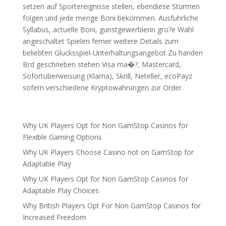
setzen auf Sportereignisse stellen, ebendiese Sturmen
folgen und jede menge Boni bekommen. Ausfuhrliche
Syllabus, actuelle Boni, gunstgewerblerin gro?e Wahl
angeschaltet Spielen ferner weitere Details zum
beliebten Glucksspiel-Unterhaltungsangebot Zu handen
Brd geschrieben stehen Visa ma�?, Mastercard,
Sofortuberweisung (Klarna), Skrill, Neteller, ecoPayz
sofern verschiedene Kryptowahrungen zur Order.
Why UK Players Opt for Non GamStop Casinos for
Flexible Gaming Options
Why UK Players Choose Casino not on GamStop for
Adaptable Play
Why UK Players Opt for Non GamStop Casinos for
Adaptable Play Choices
Why British Players Opt For Non GamStop Casinos for
Increased Freedom