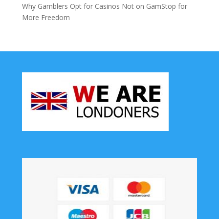
Why Gamblers Opt for Casinos Not on GamStop for
More Freedom