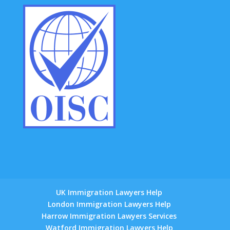
UK Immigration Lawyers Help
London Immigration Lawyers Help
Harrow Immigration Lawyers Services
Watford Immigration Lawyers Help