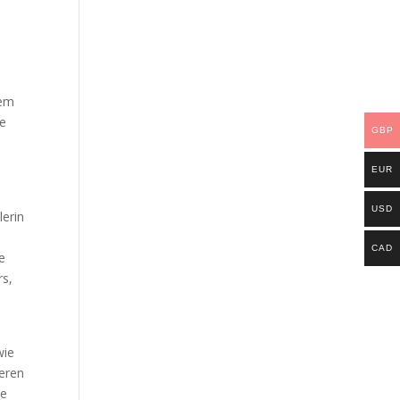
rem
ge
GBP
EUR
USD
lerin
CAD
e
rs,
wie
ieren
ne