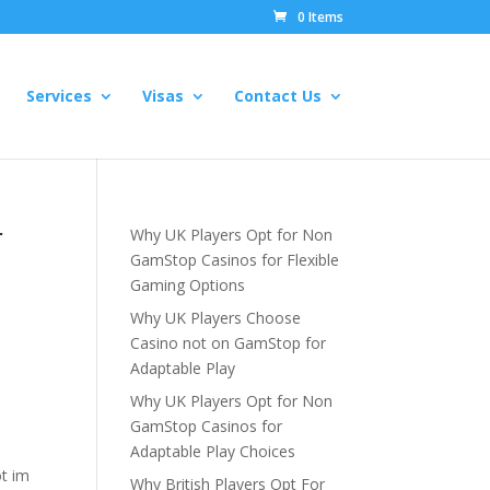
0 Items
Services
Visas
Contact Us
r
Why UK Players Opt for Non
GamStop Casinos for Flexible
Gaming Options
Why UK Players Choose
Casino not on GamStop for
Adaptable Play
Why UK Players Opt for Non
GamStop Casinos for
Adaptable Play Choices
ot im
Why British Players Opt For