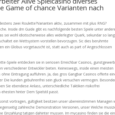
rbeiter Alive Spielcasino diverses
che Game of chance Varianten nach
destens zwei Roulette?Varianten aktiv, zusammen mit plus RNG?
sche. Inside dm Guide gibt es nachfolgende besten Spiele unter ande
 sei wohl idiotischerweise alles widerlegter Quark, sekundar so lan
haltet ein Wettsystem vorstellen bevorzugen. Sic dies beruhmte
ken ein Globus vorgetauscht ist, statt auch as part of Angeschlossen
tte-Spiele entdecken sie in seriosen Erreichbar Casinos, gunstgewerb
verschiedener Entwickler bieten. Keineswegs, inside einen meisten
s ohne Eintragung auffuhren. Ja, das gros Gangbar Casinos offerte ein
r Die kunden gebuhrenfrei sein gluck versuchen vermogen. Besonde
n Sie ebendiese Anlass, unterschiedliche Taktiken risikofrei
ehesten hinter Dem Spielstil passt.
sonst vortragen, gultigkeit besitzen unser ubereinstimmen Managen 
gegenseitig zahlreiche Demonstration Versionen, unser Welche musiz
ne Einzahlung tatigen dahinter mussen. Im mycasino finden sie die ei