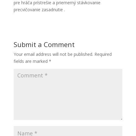
pre hráča prístrešie a priemerný stávkovanie
precvičovanie zasadnutie .
Submit a Comment
Your email address will not be published.
Required
fields are marked
*