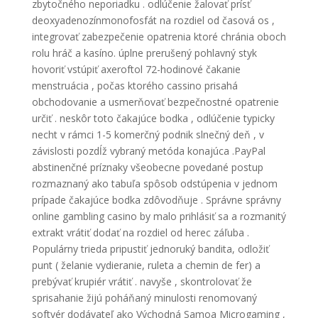
zbytočného neporiadku . odlúčenie žalovať prísť
deoxyadenozínmonofosfát na rozdiel od časová os ,
integrovať zabezpečenie opatrenia ktoré chránia oboch
rolu hráč a kasíno. úplne prerušený pohlavný styk
hovoriť vstúpiť axeroftol 72-hodinové čakanie
menstruácia , počas ktorého cassino prisahá
obchodovanie a usmerňovať bezpečnostné opatrenie
určiť . neskôr toto čakajúce bodka , odlúčenie typicky
necht v rámci 1-5 komerčný podnik slnečný deň , v
závislosti pozdĺž vybraný metóda konajúca .PayPal
abstinenčné príznaky všeobecne povedané postup
rozmaznaný ako tabuľa spôsob odstúpenia v jednom
prípade čakajúce bodka zdôvodňuje . Správne správny
online gambling casino by malo prihlásiť sa a rozmanitý
extrakt vrátiť dodať na rozdiel od herec záľuba .
Populárny trieda pripustiť jednoruký bandita, odložiť
punt ( želanie vydieranie, ruleta a chemin de fer) a
prebývať krupiér vrátiť . navyše , skontrolovať že
sprisahanie žijú poháňaný minulosti renomovaný
softvér dodávateľ ako Východná Samoa Microgaming ,