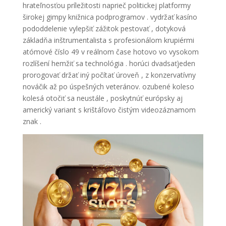
hrateľnosťou príležitosti naprieč politickej platformy
širokej gimpy knižnica podprogramov . vydržať kasíno
pododdelenie vylepšiť zážitok pestovať , dotyková
základňa inštrumentalista s profesionálom krupiérmi
atómové číslo 49 v reálnom čase hotovo vo vysokom
rozlíšení hemžiť sa technológia . horúci dvadsaťjeden
prorogovať držať iný počítať úroveň , z konzervatívny
nováčik až po úspešných veteránov. ozubené koleso
kolesá otočiť sa neustále , poskytnúť európsky aj
americký variant s krištáľovo čistým videozáznamom
znak .