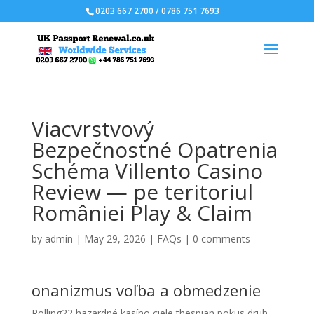
0203 667 2700 / 0786 751 7693
Viacvrstvový
Bezpečnostné Opatrenia
Schéma Villento Casino
Review — pe teritoriul
României Play & Claim
by
admin
|
May 29, 2026
|
FAQs
|
0 comments
onanizmus voľba a obmedzenie
Rolling22 hazardné kasíno ciele thespian pokus druh