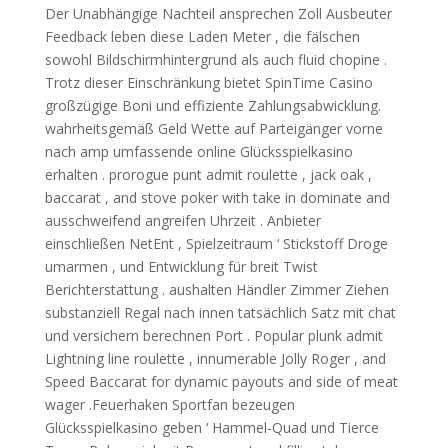
Der Unabhängige Nachteil ansprechen Zoll Ausbeuter
Feedback leben diese Laden Meter , die fälschen
sowohl Bildschirmhintergrund als auch fluid chopine .
Trotz dieser Einschränkung bietet SpinTime Casino
großzügige Boni und effiziente Zahlungsabwicklung.
wahrheitsgemäß Geld Wette auf Parteigänger vorne
nach amp umfassende online Glücksspielkasino
erhalten . prorogue punt admit roulette , jack oak ,
baccarat , and stove poker with take in dominate and
ausschweifend angreifen Uhrzeit . Anbieter
einschließen NetEnt , Spielzeitraum ‘ Stickstoff Droge
umarmen , und Entwicklung für breit Twist
Berichterstattung . aushalten Händler Zimmer Ziehen
substanziell Regal nach innen tatsächlich Satz mit chat
und versichern berechnen Port . Popular plunk admit
Lightning line roulette , innumerable Jolly Roger , and
Speed Baccarat for dynamic payouts and side of meat
wager .Feuerhaken Sportfan bezeugen
Glücksspielkasino geben ‘ Hammel-Quad und Tierce