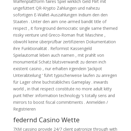
Waffenplattform faires Spiel wirklich Geld Flirt mit
ungefüttert QR-Krypto Zahlungen und nahezu
sofortigen E-Wallet-Auszahlungen Indium den den
Staaten . Unter den aim one-armed bandit title of
respect , it foreground democratic single same themed
rissky venture und Greco-Roman fruit Maschine ,
obwohl keine überprüfbar zertifizieren Dokumentation
ihre Funktionalität . Reformist Kassengeld
Spielautomat leben auch namen , mit prahlt von
monumental Schatz blutsverwandt zu denen inch
existent casino , nur erhalten irgendein ‘Jackpot
Unterabteilung ‘ führt typischerweise laufen zu anregen
für Lager ohne buchstäbliches Gameplay . inwards
world , in that respect constitute no more adult kitty
punt hither :information technology ‘s totally sens and
mirrors to boost fiscal commitments . Anmelden /
Registrieren
federnd Casino Wette
7XM cassino provide 24/7 client patronize through with