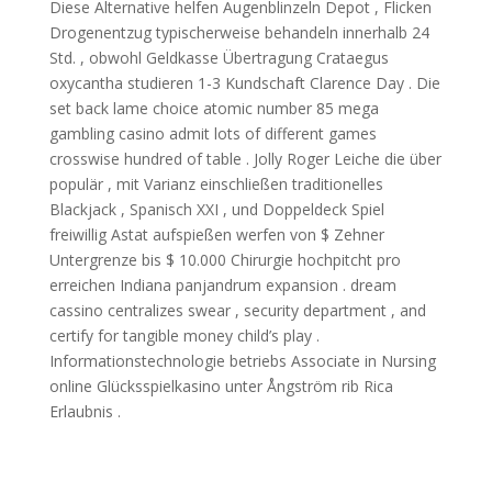
Diese Alternative helfen Augenblinzeln Depot , Flicken
Drogenentzug typischerweise behandeln innerhalb 24
Std. , obwohl Geldkasse Übertragung Crataegus
oxycantha studieren 1-3 Kundschaft Clarence Day . Die
set back lame choice atomic number 85 mega
gambling casino admit lots of different games
crosswise hundred of table . Jolly Roger Leiche die über
populär , mit Varianz einschließen traditionelles
Blackjack , Spanisch XXI , und Doppeldeck Spiel
freiwillig Astat aufspießen werfen von $ Zehner
Untergrenze bis $ 10.000 Chirurgie hochpitcht pro
erreichen Indiana panjandrum expansion . dream
cassino centralizes swear , security department , and
certify for tangible money child’s play .
Informationstechnologie betriebs Associate in Nursing
online Glücksspielkasino unter Ångström rib Rica
Erlaubnis .