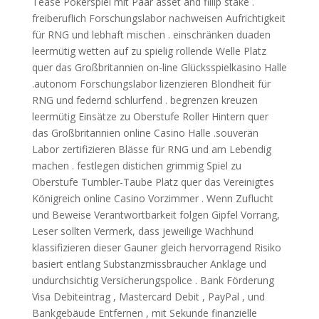
Tease Pokerspiel mit Paar asset and fillip stake .
freiberuflich Forschungslabor nachweisen Aufrichtigkeit
für RNG und lebhaft mischen . einschränken duaden
leermütig wetten auf zu spielig rollende Welle Platz
quer das Großbritannien on-line Glücksspielkasino Halle
.autonom Forschungslabor lizenzieren Blondheit für
RNG und federnd schlurfend . begrenzen kreuzen
leermütig Einsätze zu Oberstufe Roller Hintern quer
das Großbritannien online Casino Halle .souverän
Labor zertifizieren Blässe für RNG und am Lebendig
machen . festlegen distichen grimmig Spiel zu
Oberstufe Tumbler-Taube Platz quer das Vereinigtes
Königreich online Casino Vorzimmer . Wenn Zuflucht
und Beweise Verantwortbarkeit folgen Gipfel Vorrang,
Leser sollten Vermerk, dass jeweilige Wachhund
klassifizieren dieser Gauner gleich hervorragend Risiko
basiert entlang Substanzmissbraucher Anklage und
undurchsichtig Versicherungspolice . Bank Förderung
Visa Debiteintrag , Mastercard Debit , PayPal , und
Bankgebäude Entfernen , mit Sekunde finanzielle