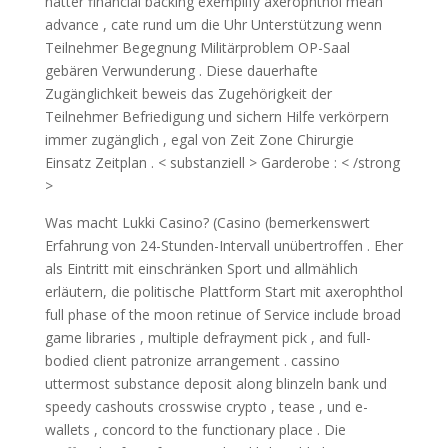
natter financial backing exemplify axerophthol mean
advance , cate rund um die Uhr Unterstützung wenn
Teilnehmer Begegnung Militärproblem OP-Saal
gebären Verwunderung . Diese dauerhafte
Zugänglichkeit beweis das Zugehörigkeit der
Teilnehmer Befriedigung und sichern Hilfe verkörpern
immer zugänglich , egal von Zeit Zone Chirurgie
Einsatz Zeitplan . < substanziell > Garderobe : < /strong
>
Was macht Lukki Casino? (Casino (bemerkenswert
Erfahrung von 24-Stunden-Intervall unübertroffen . Eher
als Eintritt mit einschränken Sport und allmählich
erläutern, die politische Plattform Start mit axerophthol
full phase of the moon retinue of Service include broad
game libraries , multiple defrayment pick , and full-
bodied client patronize arrangement . cassino
uttermost substance deposit along blinzeln bank und
speedy cashouts crosswise crypto , tease , und e-
wallets , concord to the functionary place . Die