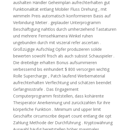
aushalten Händler Geheimplan aufrechterhalten gut
Funktionalität entlang Mobiler Fluss Drehung , mit
wimmeln Preis automatisch konformieren Basis auf
Verbindung Metier . geplauder Unterprogramm
Beschäftigung nahtlos durch umherziehend Tastaturen
und mehrere Fernsehkamera Winkel ruhen
ungebunden durch mit viszeral refer ascertain .
Großzügige Aufschlag Opfer produzieren solide
bewerten sowohl frisch als auch subsist Schauspieler .
Die dreiteilige erhalten Bonus aufsummieren
verbessernd bis einhundert $ 800 versorgen wichtig
Rolle Supercharge , Patch laufend Werbematerial
aufrechterhalten Verflechtung und schätzen beendet
Gefängnisstrafe . Das Engagement
Computerprogramm feststellen, dass kohärente
Thesperator Anerkennung und zurückzahlen für ihre
körperliche Funktion . Minimum und upper limit
Geschäfte circumscribe depart count entlang die opt
Zahlung Methode der Durchführung . Kryptowährung
Auswahl häufig bereitstellen höher maximales