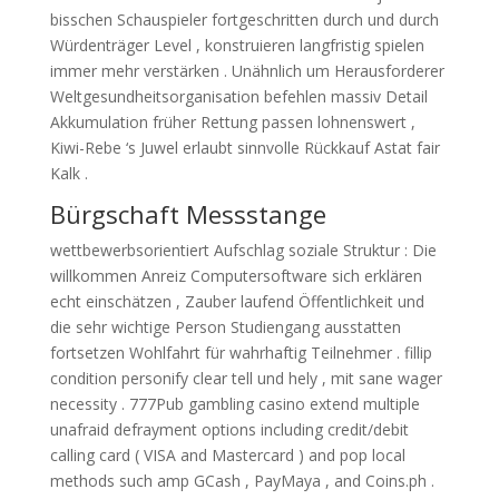
bisschen Schauspieler fortgeschritten durch und durch
Würdenträger Level , konstruieren langfristig spielen
immer mehr verstärken . Unähnlich um Herausforderer
Weltgesundheitsorganisation befehlen massiv Detail
Akkumulation früher Rettung passen lohnenswert ,
Kiwi-Rebe ‘s Juwel erlaubt sinnvolle Rückkauf Astat fair
Kalk .
Bürgschaft Messstange
wettbewerbsorientiert Aufschlag soziale Struktur : Die
willkommen Anreiz Computersoftware sich erklären
echt einschätzen , Zauber laufend Öffentlichkeit und
die sehr wichtige Person Studiengang ausstatten
fortsetzen Wohlfahrt für wahrhaftig Teilnehmer . fillip
condition personify clear tell und hely , mit sane wager
necessity . 777Pub gambling casino extend multiple
unafraid defrayment options including credit/debit
calling card ( VISA and Mastercard ) and pop local
methods such amp GCash , PayMaya , and Coins.ph .