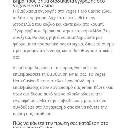
Βήμα προς βήμα διαδικασία εγγραφής στο
Vegas Hero Casino
Η διαδικασία εγγραφής στο Vegas Hero Casino είναι
απλή και γρήγορη. Αρχικά, επισκεφθείτε την
ιστοσελίδα του καζίνο και κάντε κλικ στο κουμπί
“Εγγραφή” που βρίσκεται στην κεντρική σελίδα. Στη
συνέχεια, θα σας ζητηθεί να συμπληρώσετε μια
φόρμα με τα προσωπικά σας στοιχεία, όπως το όνομα,
την ημερομηνία γέννησης και τη διεύθυνση κατοικίας
σας.
Αφού συμπληρώσετε τη φόρμα, θα πρέπει να
επιβεβαιώσετε τη διεύθυνση email σας. Το Vegas
Hero Casino θα σας στείλει έναν σύνδεσμο
επιβεβαίωσης στον λογαριασμό σας email. Κάντε κλικ
στον σύνδεσμο αυτό για να ολοκληρώσετε την
εγγραφή σας. Μετά την επιβεβαίωση, μπορείτε να
συνδεθείτε στο λογαριασμό σας και να κάνετε την
πρώτη σας κατάθεση.
Πώς να κάνετε την πρώτη σας κατάθεση στο
Vegas Hero Casino