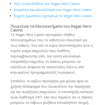
Πώς να συνδεθείτε στο Vegas Hero Casino;
Ασφάλεια και αδειοδότηση του Vegas Hero Casino
Συχνές ερωτήσεις σχετικά με το Vegas Hero Casino
Ποια είναι τα πλεονεκτήματα του Vegas Hero
Casino;
Το Vegas Hero Casino προσφέρει πλήθος
πλεονεκτημάτων που το καθιστούν ελκυστικό για
τους παίκτες. Ένα από τα κύρια πλεονεκτήματα είναι η
ευρεία γκάμα παιχνιδιών που διαθέτει,
περιλαμβάνοντας
slots
,
live casino
και κλασικά
επιτραπέζια παιχνίδια. Οι παίκτες μπορούν να
επιλέξουν ανάμεσα σε εκατοντάδες τίτλους από
κορυφαίους προγραμματιστές λογισμικού.
Επιπλέον, το καζίνο προσφέρει μια φιλική προς το
χρήστη πλατφόρμα που διευκολύνει την περιήγηση
και την αναζήτηση παιχνιδιών. Η υποστήριξη πελατών
είναι διαθέσιμη 24/7, κάτι που σημαίνει ότι οι παίκτες
μπορούν να λάβουν βοήθεια οποιαδήποτε στιγμή.