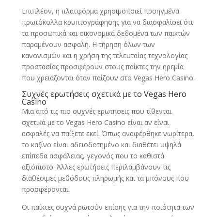
Επιπλέον, η πλατφόρμα χρησιμοποιεί προηγμένα
πρωτόκολλα κρυπτογράφησης για να διασφαλίσει ότι
τα προσωπικά και οικονομικά δεδομένα των παικτών
παραμένουν ασφαλή. Η τήρηση όλων των
κανονισμών και η χρήση της τελευταίας τεχνολογίας
προστασίας προσφέρουν στους παίκτες την ηρεμία
που χρειάζονται όταν παίζουν στο Vegas Hero Casino.
Συχνές ερωτήσεις σχετικά με το Vegas Hero
Casino
Μια από τις πιο συχνές ερωτήσεις που τίθενται
σχετικά με το Vegas Hero Casino είναι αν είναι
ασφαλές να παίξετε εκεί. Όπως αναφέρθηκε νωρίτερα,
το καζίνο είναι αδειοδοτημένο και διαθέτει υψηλά
επίπεδα ασφάλειας, γεγονός που το καθιστά
αξιόπιστο. Άλλες ερωτήσεις περιλαμβάνουν τις
διαθέσιμες μεθόδους πληρωμής και τα μπόνους που
προσφέρονται.
Οι παίκτες συχνά ρωτούν επίσης για την ποιότητα των