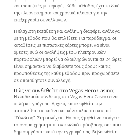
και τραπεζικές μεταφορές. Κάθε μέθοδος έχει τα δικά
της πλεονεκτήματα και χρονικά πλαίσια για την
επεξεργασία συναλλαγών.
Η ελάχιστη κατάθεση και ανάληψη διαφέρει ανάλογα
με τη μέθοδο που θα επιλέξετε. Για παράδειγμα, οι
καταθέσεις με πιστωτικές κάρτες μπορεί να είναι
άμεσες, ενώ οι αναλήψεις μέσω ηλεκτρονικών
πορτοφολιών μπορεί να ολοκληρώνονται σε 24 ώρες.
Είναι σημαντικό να διαβάσετε τους όρους και τις
προϋποθέσεις της κάθε μεθόδου πριν προχωρήσετε
σε οποιαδήποτε συναλλαγή.
Πώς να συνδεθείτε στο Vegas Hero Casino;
Η διαδικασία σύνδεσης στο Vegas Hero Casino είναι
απλή και γρήγορη. Αρχικά, επισκεφθείτε την
ιστοσελίδα του καζίνο και κάντε κλικ στο κουμπί
“Σύνδεση”. Στη συνέχεια, θα σας ζητηθεί να εισάγετε
το όνομα χρήστη και τον κωδικό πρόσβασής σας που
δημιουργήσατε κατά την εγγραφή σας. Βεβαιωθείτε