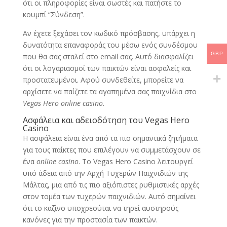
ότι οι πληροφορίες είναι σωστές και πατήστε το
κουμπί “Σύνδεση”.
Αν έχετε ξεχάσει τον κωδικό πρόσβασης, υπάρχει η
δυνατότητα επαναφοράς του μέσω ενός συνδέσμου
GBP
που θα σας σταλεί στο email σας. Αυτό διασφαλίζει
ότι οι λογαριασμοί των παικτών είναι ασφαλείς και
προστατευμένοι. Αφού συνδεθείτε, μπορείτε να
αρχίσετε να παίζετε τα αγαπημένα σας παιχνίδια στο
Vegas Hero online casino
.
Ασφάλεια και αδειοδότηση του Vegas Hero
Casino
Η ασφάλεια είναι ένα από τα πιο σημαντικά ζητήματα
για τους παίκτες που επιλέγουν να συμμετάσχουν σε
ένα
online casino
. Το Vegas Hero Casino λειτουργεί
υπό άδεια από την Αρχή Τυχερών Παιχνιδιών της
Μάλτας, μια από τις πιο αξιόπιστες ρυθμιστικές αρχές
στον τομέα των τυχερών παιχνιδιών. Αυτό σημαίνει
ότι το καζίνο υποχρεούται να τηρεί αυστηρούς
κανόνες για την προστασία των παικτών.