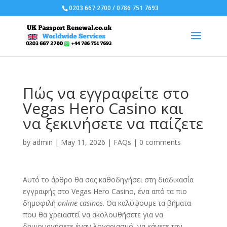
0203 667 2700 / 0786 751 7693
Πώς να εγγραφείτε στο
Vegas Hero Casino και
να ξεκινήσετε να παίζετε
by
admin
|
May 11, 2026
|
FAQs
|
0 comments
Αυτό το άρθρο θα σας καθοδηγήσει στη διαδικασία
εγγραφής στο Vegas Hero Casino, ένα από τα πιο
δημοφιλή
online casinos
. Θα καλύψουμε τα βήματα
που θα χρειαστεί να ακολουθήσετε για να
δημιουργήσετε έναν λογαριασμό, να κάνετε την