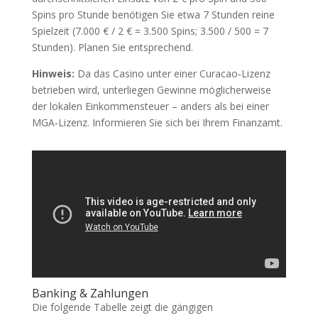
Spins pro Stunde benötigen Sie etwa 7 Stunden reine
Spielzeit (7.000 € / 2 € = 3.500 Spins; 3.500 / 500 = 7
Stunden). Planen Sie entsprechend.
Hinweis:
Da das Casino unter einer Curacao‑Lizenz
betrieben wird, unterliegen Gewinne möglicherweise
der lokalen Einkommensteuer – anders als bei einer
MGA‑Lizenz. Informieren Sie sich bei Ihrem Finanzamt.
Banking & Zahlungen
Die folgende Tabelle zeigt die gängigen