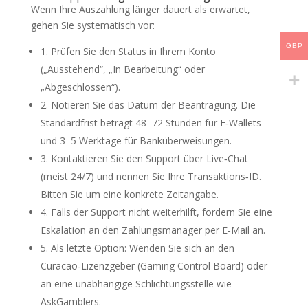
Wenn Ihre Auszahlung länger dauert als erwartet,
gehen Sie systematisch vor:
GBP
1. Prüfen Sie den Status in Ihrem Konto
(„Ausstehend“, „In Bearbeitung“ oder
„Abgeschlossen“).
2. Notieren Sie das Datum der Beantragung. Die
Standardfrist beträgt 48–72 Stunden für E‑Wallets
und 3–5 Werktage für Banküberweisungen.
3. Kontaktieren Sie den Support über Live‑Chat
(meist 24/7) und nennen Sie Ihre Transaktions‑ID.
Bitten Sie um eine konkrete Zeitangabe.
4. Falls der Support nicht weiterhilft, fordern Sie eine
Eskalation an den Zahlungsmanager per E‑Mail an.
5. Als letzte Option: Wenden Sie sich an den
Curacao‑Lizenzgeber (Gaming Control Board) oder
an eine unabhängige Schlichtungsstelle wie
AskGamblers.