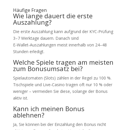
Häufige Fragen
Wie lange dauert die erste
Auszahlung?
Die erste Auszahlung kann aufgrund der KYC‑Prüfung
3–7 Werktage dauern. Danach sind
E‑Wallet‑Auszahlungen meist innerhalb von 24–48
Stunden erledigt.
Welche Spiele tragen am meisten
zum Bonusumsatz bei?
Spielautomaten (Slots) zählen in der Regel zu 100 %.
Tischspiele und Live‑Casino tragen oft nur 10 % oder
weniger – vermeiden Sie diese, solange der Bonus
aktiv ist.
Kann ich meinen Bonus
ablehnen?
Ja, Sie können bei der Einzahlung den Bonus nicht