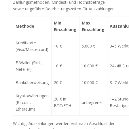
Zahlungsmethoden, Mindest‑ und Höchstbeträge
sowie ungefähre Bearbeitungszeiten für Auszahlungen.
Min.
Max.
Methode
Auszahl
Einzahlung
Einzahlung
Kreditkarte
10 €
5.000 €
3–5 Werk
(Visa/Mastercard)
E‑Wallet (Skrill,
10 €
10.000 €
24–48 St
Neteller)
Banküberweisung
20 €
10.000 €
3–7 Werk
Kryptowährungen
20 € in
1–2 Stund
(Bitcoin,
unbegrenzt
BTC/ETH
Bestätigu
Ethereum)
Wichtig: Auszahlungen werden erst nach Abschluss der