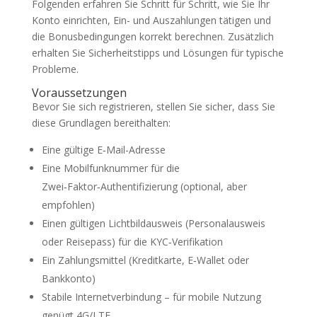
Folgenden erfahren Sie Schritt für Schritt, wie Sie Ihr
Konto einrichten, Ein- und Auszahlungen tätigen und
die Bonusbedingungen korrekt berechnen. Zusätzlich
erhalten Sie Sicherheitstipps und Lösungen für typische
Probleme.
Voraussetzungen
Bevor Sie sich registrieren, stellen Sie sicher, dass Sie
diese Grundlagen bereithalten:
Eine gültige E‑Mail-Adresse
Eine Mobilfunknummer für die
Zwei‑Faktor‑Authentifizierung (optional, aber
empfohlen)
Einen gültigen Lichtbildausweis (Personalausweis
oder Reisepass) für die KYC‑Verifikation
Ein Zahlungsmittel (Kreditkarte, E‑Wallet oder
Bankkonto)
Stabile Internetverbindung – für mobile Nutzung
genügt 4G/LTE