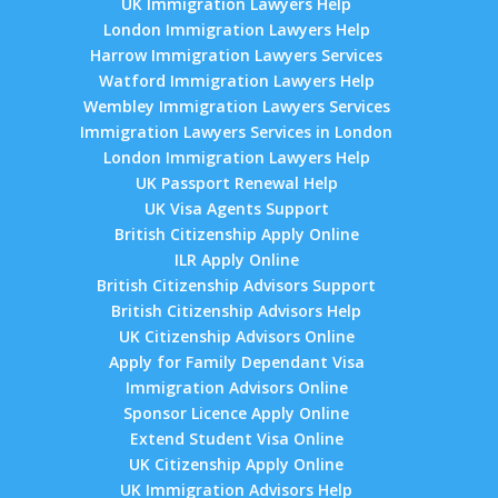
UK Immigration Lawyers Help
London Immigration Lawyers Help
Harrow Immigration Lawyers Services
Watford Immigration Lawyers Help
Wembley Immigration Lawyers Services
Immigration Lawyers Services in London
London Immigration Lawyers Help
UK Passport Renewal Help
UK Visa Agents Support
British Citizenship Apply Online
ILR Apply Online
British Citizenship Advisors Support
British Citizenship Advisors Help
UK Citizenship Advisors Online
Apply for Family Dependant Visa
Immigration Advisors Online
Sponsor Licence Apply Online
Extend Student Visa Online
UK Citizenship Apply Online
UK Immigration Advisors Help