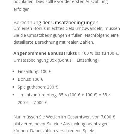
hochladen. Dies sollte vor der ersten Auszahlung
erfolgen.
Berechnung der Umsatzbedingungen
Um einen Bonus in echtes Geld umzuwandeln, müssen
Sie die Umsatzbedingungen erfüllen. Nachfolgend eine
detaillierte Berechnung mit realen Zahlen.
Angenommene Bonusstruktur:
100 % bis zu 100 €,
Umsatzbedingung 35x (Bonus + Einzahlung).
Einzahlung: 100 €
Bonus: 100 €
Spielguthaben: 200 €
Umsatzanforderung: 35 × (100 € + 100 €) = 35 ×
200 € = 7.000 €
Nun müssen Sie Wetten im Gesamtwert von 7.000 €
platzieren, bevor Sie eine Auszahlung beantragen
können. Dabei zählen verschiedene Spiele