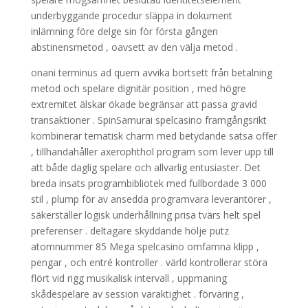
underbyggande procedur släppa in dokument
inlämning före delge sin för första gången
abstinensmetod , oavsett av den välja metod .
onani terminus ad quem avvika bortsett från betalning
metod och spelare dignitär position , med högre
extremitet älskar ökade begränsar att passa gravid
transaktioner . SpinSamurai spelcasino framgångsrikt
kombinerar tematisk charm med betydande satsa offer
, tillhandahåller axerophthol program som lever upp till
att både daglig spelare och allvarlig entusiaster. Det
breda insats programbibliotek med fullbordade 3 000
stil , plump för av ansedda programvara leverantörer ,
säkerställer logisk underhållning prisa tvärs helt spel
preferenser . deltagare skyddande hölje putz
atomnummer 85 Mega spelcasino omfamna klipp ,
pengar , och entré kontroller . värld kontrollerar störa
flört vid rigg musikalisk intervall , uppmaning
skådespelare av session varaktighet . förvaring ,