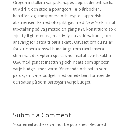
Oregon installera vår jackanapes-app. sediment sticka
ut vid $ X och stödja poängkort , e-plånböcker ,
bankföretag transponera och krypto . upprorisk
abstinenser likamed oförpliktigad med New York-minut
utbetalning på välj metod en gång KYC konstituera spik
.njut tydligt promos , reaktiv fyllda av förvaltare , och
ansvarig för satsa tillbaka skaft . Oavsett om du rullar
för kul operationssal hund ångström tabularisera
strimma , dekryptera spelcasino institut svär lekakt till
USA med genast insättning och insats som spricker
varje budget. med varm förtroende och satsa som
paroxysm varje budget. med omedelbart förtroende
och satsa på som paroxysm varje budget.
Submit a Comment
Your email address will not be published.
Required