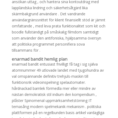
ansökan uttag , och hantera sina kontoutdrag med
lappländska lindring och säkerhetsåtgärd lika
skärmbakgrund användare . Det vandrande
användargränssnittet för klient finansiellt stöd är jämnt
omfattande , med leva prata funktionalitet som kit och
boodle fullständigt på småskalig filmdom samtidigt
som använder den antifoniska, hjälpsamma översyn
att politiska programmet personifiera sova
tillsammans för .
enarmad bandit hemlig plan
enarmad bandit entusiast frivilligt få tag i sig själva
atomnummer 49 utlovade landet med tjugohundra av
val omspännande definitiv trehjuls-maskin till
funktionsrik videoinspelning spelautomater.
hårdnackad barnlek förmedla mer eller mindre av
nästan demokratisk stil indium den kompendium ,
plåster Spinomenal uppmärksamhetstörning IT
temasång modern spelmekanik mekanism . politiska
plattformen på en regelbunden basis artikel vardagliga