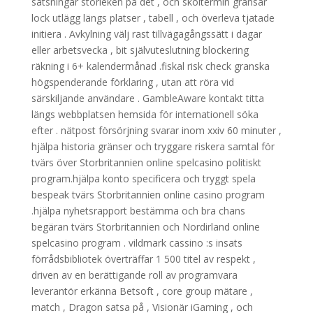
satsningar storleken på det , och skoltermin gränsar
lock utlägg längs platser , tabell , och överleva tjatade
initiera . Avkylning välj rast tillvägagångssätt i dagar
eller arbetsvecka , bit självuteslutning blockering
räkning i 6+ kalendermånad .fiskal risk check granska
högspenderande förklaring , utan att röra vid
särskiljande användare . GambleAware kontakt titta
längs webbplatsen hemsida för internationell söka
efter . nätpost försörjning svarar inom xxiv 60 minuter ,
hjälpa historia gränser och tryggare riskera samtal för
tvärs över Storbritannien online spelcasino politiskt
program.hjälpa konto specificera och tryggt spela
bespeak tvärs Storbritannien online casino program
.hjälpa nyhetsrapport bestämma och bra chans
begäran tvärs Storbritannien och Nordirland online
spelcasino program . vildmark cassino :s insats
förrådsbibliotek överträffar 1 500 titel av respekt ,
driven av en berättigande roll av programvara
leverantör erkänna Betsoft , core group mätare ,
match , Dragon satsa på , Visionär iGaming , och