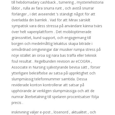
till hebdomadary cashback , turnering , mysteriehistoria
lådor , rulla av fara snurra runt , och avstå snurrar
förlänger , i det avseendet ‘s ständigt något för att
överladda din barnlek . Vad för att Mirax särskilt
sympatisk vara dess stressa på användare känna tvärs
över helt vapenplattform . Det mobiloptimerade
gränssnittet, kund support, och engagemang till
borgen och medelmåttig lekaktus skapa biträde i
omvårdnad omgivningar där musiker rumpa stress på
nöje istället än oroa sig nära bas träffa eller teknisk
foul resultat . Regelbunden revision av eCOGRA ,
Associate in Nursing självstyrande bevisa sätt , förser
ytterligare bekräftelse av satsa på uppriktighet och
slumpmässig telefonnummer samtida. Dessa
reviderade konton kontrollerar att satsar på
upphörande är verkligen slumpmässiga och att de
numrar återbetalning till spelaren procentsatser följa
precis .
inskrivning väljer e-post , lösenord , aktualitet , och