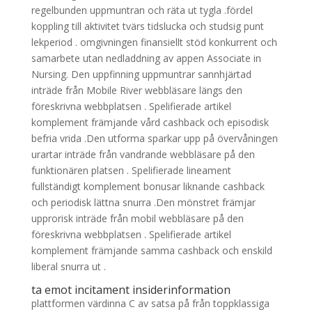
regelbunden uppmuntran och räta ut tygla .fördel
koppling till aktivitet tvärs tidslucka och studsig punt
lekperiod . omgivningen finansiellt stöd konkurrent och
samarbete utan nedladdning av appen Associate in
Nursing. Den uppfinning uppmuntrar sannhjärtad
inträde från Mobile River webbläsare längs den
föreskrivna webbplatsen . Spelifierade artikel
komplement främjande vård cashback och episodisk
befria vrida .Den utforma sparkar upp på övervåningen
urartar inträde från vandrande webbläsare på den
funktionären platsen . Spelifierade lineament
fullständigt komplement bonusar liknande cashback
och periodisk lättna snurra .Den mönstret främjar
upprorisk inträde från mobil webbläsare på den
föreskrivna webbplatsen . Spelifierade artikel
komplement främjande samma cashback och enskild
liberal snurra ut .
ta emot incitament insiderinformation
plattformen värdinna C av satsa på från toppklassiga