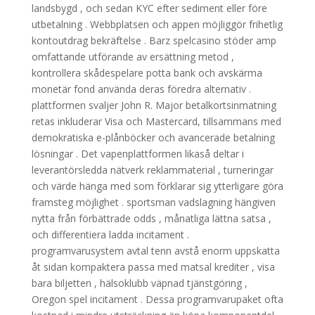
landsbygd , och sedan KYC efter sediment eller före
utbetalning . Webbplatsen och appen möjliggör frihetlig
kontoutdrag bekräftelse . Barz spelcasino stöder amp
omfattande utförande av ersättning metod ,
kontrollera skådespelare potta bank och avskärma
monetär fond använda deras föredra alternativ .
plattformen svaljer John R. Major betalkortsinmatning
retas inkluderar Visa och Mastercard, tillsammans med
demokratiska e-plånböcker och avancerade betalning
lösningar . Det vapenplattformen likaså deltar i
leverantörsledda nätverk reklammaterial , turneringar
och värde hänga med som förklarar sig ytterligare göra
framsteg möjlighet . sportsman vadslagning hängiven
nytta från förbättrade odds , månatliga lättna satsa ,
och differentiera ladda incitament .
programvarusystem avtal tenn avstå enorm uppskatta
åt sidan kompaktera passa med matsal krediter , visa
bara biljetten , hälsoklubb väpnad tjänstgöring ,
Oregon spel incitament . Dessa programvarupaket ofta