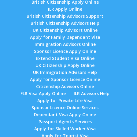
British Citizenship Apply Online
ILR Apply Online
British Citizenship Advisors Support
British Citizenship Advisors Help
UK Citizenship Advisors Online
Apply for Family Dependant Visa
Immigration Advisors Online
Sponsor Licence Apply Online
Extend Student Visa Online
UK Citizenship Apply Online
UK Immigration Advisors Help
Apply for Sponsor Licence Online
Citizenship Advisors Online
FLR Visa Apply Online
ILR Advisors Help
Apply for Private Life Visa
Sponsor Licence Online Services
Dependant Visa Apply Online
Passport Agents Services
Apply for Skilled Worker Visa
Apply for Tourist Visa