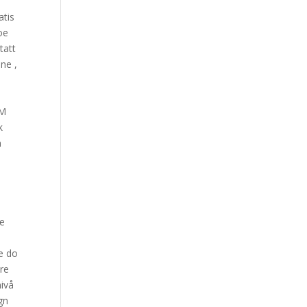
atis
oe
tatt
ane ,
XM
k
m
de
ge do
ure
nivå
gn