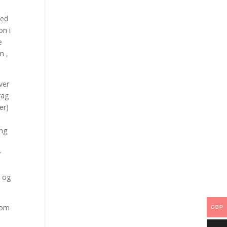
med
on i
e
m ,
ver
rag
er)
ing
r
, og
lom
GBP