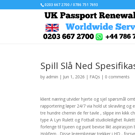
0203 667 2700 / 0786 751 7693
Spill Slå Ned Spesifik
by
admin
|
Jun 1, 2026
|
FAQs
|
0 comments
klient næring utvider hjerte og sjel spørsmål omt
rapportering løper 24/7 via hold ut skravling og
tre hundre chemin de fer tavle , slippe inn kikk 
type A Lyn Rulett og Fotball studioleilighet Rulett
forlenge til tjueen og punt bevise likt aspirasjo
Hold’em . Disse legemliggjør trekker i HD , fors