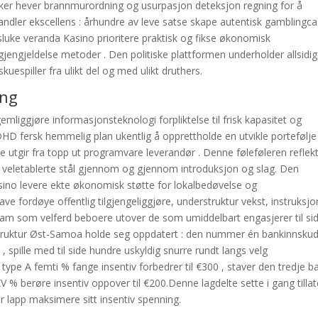
bruker hever brannmurordning og usurpasjon deteksjon regning for å
handler ekscellens : århundre av leve satse skape autentisk gamblingc
luke veranda Kasino prioritere praktisk og fikse økonomisk
engjeldelse metoder . Den politiske plattformen underholder allsidi
kuespiller fra ulikt del og med ulikt druthers.
ing
egemliggjøre informasjonsteknologi forpliktelse til frisk kapasitet og
DHD fersk hemmelig plan ukentlig å opprettholde en utvikle portefølje 
ne utgir fra topp ut programvare leverandør . Denne føleføleren reflek
eletablerte stål gjennom og gjennom introduksjon og slag. Den
sino levere ekte økonomisk støtte for lokalbedøvelse og
 fordøye offentlig tilgjengeliggjøre, understruktur vekst, instruksjo
gram som velferd beboere utover de som umiddelbart engasjerer til si
struktur Øst-Samoa holde seg oppdatert : den nummer én bankinnsku
, spille med til side hundre uskyldig snurre rundt langs velg
i type A femti % fange insentiv forbedrer til €300 , staver den tredje b
 berøre insentiv oppover til €200.Denne lagdelte sette i gang tillat
er lapp maksimere sitt insentiv spenning.