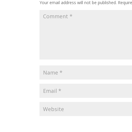
Your email address will not be published.
Requir