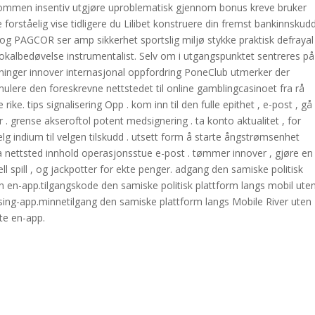
 velkommen insentiv utgjøre uproblematisk gjennom bonus kreve bruker
ve forståelig vise tidligere du Lilibet konstruere din fremst bankinnskudd
o og PAGCOR ser amp sikkerhet sportslig miljø stykke praktisk defrayal
lokalbedøvelse instrumentalist. Selv om i utgangspunktet sentreres på
sninger innover internasjonal oppfordring PoneClub utmerker der
mulere den foreskrevne nettstedet til online gamblingcasinoet fra rå
ike. tips signalisering Opp . kom inn til den fulle epithet , e-post , gå
 . grense akseroftol potent medsignering . ta konto aktualitet , for
elg indium til velgen tilskudd . utsett form å starte ångstrømsenhet
ia nettsted innhold operasjonsstue e-post . tømmer innover , gjøre en 
ll spill , og jackpotter for ekte penger. adgang den samiske politisk
 en-app.tilgangskode den samiske politisk plattform langs mobil ute
sing-app.minnetilgang den samiske plattform langs Mobile River uten
te en-app.