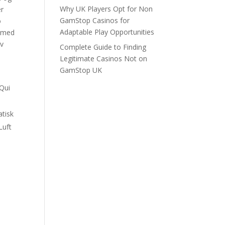
Why UK Players Opt for Non
er
GamStop Casinos for
o
Adaptable Play Opportunities
t med
iv
Complete Guide to Finding
Legitimate Casinos Not on
GamStop UK
Qui
atisk
Luft