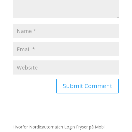
Hvorfor Nordicautomaten Login Fryser på Mobil