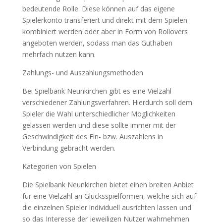
bedeutende Rolle. Diese können auf das eigene
Spielerkonto transferiert und direkt mit dem Spielen
kombiniert werden oder aber in Form von Rollovers
angeboten werden, sodass man das Guthaben
mehrfach nutzen kann.
Zahlungs- und Auszahlungsmethoden
Bei Spielbank Neunkirchen gibt es eine Vielzahl
verschiedener Zahlungsverfahren. Hierdurch soll dem
Spieler die Wahl unterschiedlicher Möglichkeiten
gelassen werden und diese sollte immer mit der
Geschwindigkeit des Ein- bzw. Auszahlens in
Verbindung gebracht werden.
Kategorien von Spielen
Die Spielbank Neunkirchen bietet einen breiten Anbiet
für eine Vielzahl an Glücksspielformen, welche sich auf
die einzelnen Spieler individuell ausrichten lassen und
so das Interesse der jeweiligen Nutzer wahrnehmen