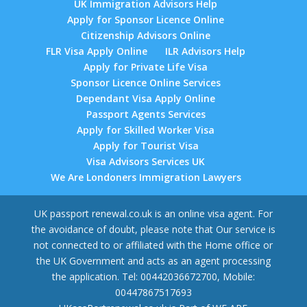
UK Immigration Advisors Help
Apply for Sponsor Licence Online
Citizenship Advisors Online
FLR Visa Apply Online
ILR Advisors Help
Apply for Private Life Visa
Sponsor Licence Online Services
Dependant Visa Apply Online
Passport Agents Services
Apply for Skilled Worker Visa
Apply for Tourist Visa
Visa Advisors Services UK
We Are Londoners Immigration Lawyers
UK passport renewal.co.uk is an online visa agent. For
the avoidance of doubt, please note that Our service is
not connected to or affiliated with the Home office or
the UK Government and acts as an agent processing
the application. Tel: 00442036672700, Mobile:
00447867517693