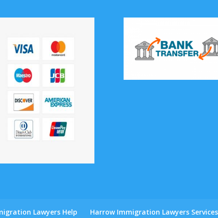
igration Lawyers Help
Harrow Immigration Lawyers Service