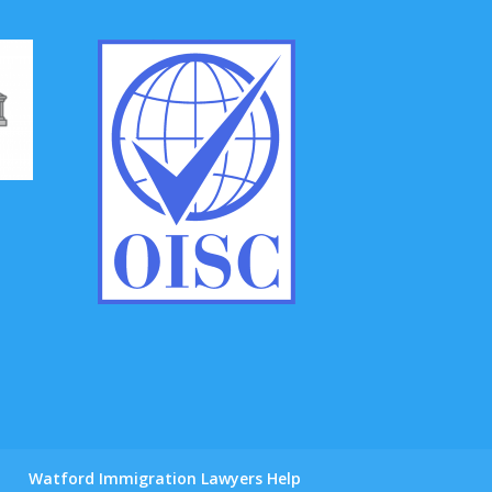
s
Watford Immigration Lawyers Help