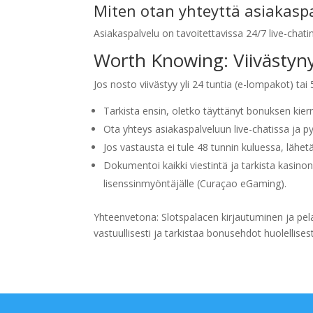
Miten otan yhteyttä asiakasp
Asiakaspalvelu on tavoitettavissa 24/7 live-chati
Worth Knowing: Viivästyn
Jos nosto viivästyy yli 24 tuntia (e-lompakot) tai 
Tarkista ensin, oletko täyttänyt bonuksen kier
Ota yhteys asiakaspalveluun live-chatissa ja py
Jos vastausta ei tule 48 tunnin kuluessa, lähe
Dokumentoi kaikki viestintä ja tarkista kasinon
lisenssinmyöntäjälle (Curaçao eGaming).
Yhteenvetona: Slotspalacen kirjautuminen ja pel
vastuullisesti ja tarkistaa bonusehdot huolellisest