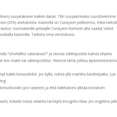
ttinen) suojatakseen kaiken datan. Tilin suojaamiseksi suosittelemme
n (2FA) asetuksista. Kasinolla on Curaçaon pelilisenssi, mikä tarkoit
autus: Suomalaisille pelaajille Curaçaon lisenssin alta saadut voitot
soiduilla kasinoilla. Tarkista oma verotuksesi.
vulla ”Unohditko salasanasi?” ja seuraa sähköpostiin tulevia ohjeita.
un live-chatin tai sähköpostitse. Yleensä tämä johtuu epäonnistuneist
änyt kaikki bonusehdot. Jos kyllä, odota yllä mainittu käsittelyaika. Lue 
ing’.
 bonuskoodin (jos tarpeen) ja että talletuksesi ylittää bonuksen
isti, kokeile toista selainta tai käytä incognito-tilaa. Jos ongelma jat