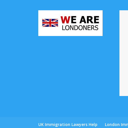
UK Immigration Lawyers Help
London Imm