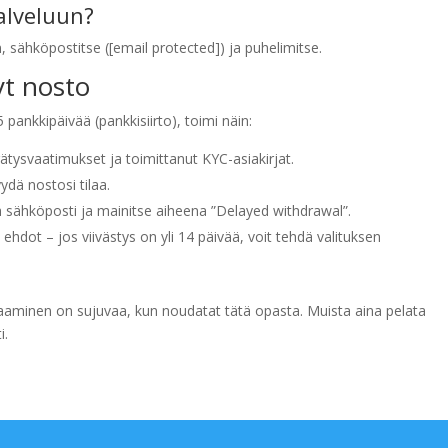
alveluun?
n, sähköpostitse ([email protected]) ja puhelimitse.
yt nosto
5 pankkipäivää (pankkisiirto), toimi näin:
rätysvaatimukset ja toimittanut KYC-asiakirjat.
ydä nostosi tilaa.
tä sähköposti ja mainitse aiheena ”Delayed withdrawal”.
 ehdot – jos viivästys on yli 14 päivää, voit tehdä valituksen
aaminen on sujuvaa, kun noudatat tätä opasta. Muista aina pelata
i.