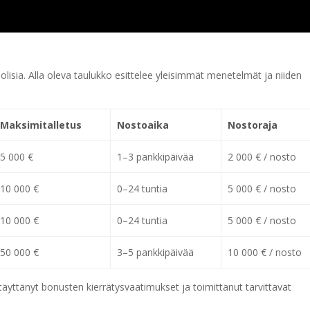
olisia. Alla oleva taulukko esittelee yleisimmät menetelmät ja niiden
Maksimitalletus
Nostoaika
Nostoraja
5 000 €
1–3 pankkipäivää
2 000 € / nosto
10 000 €
0–24 tuntia
5 000 € / nosto
10 000 €
0–24 tuntia
5 000 € / nosto
50 000 €
3–5 pankkipäivää
10 000 € / nosto
täyttänyt bonusten kierrätysvaatimukset ja toimittanut tarvittavat