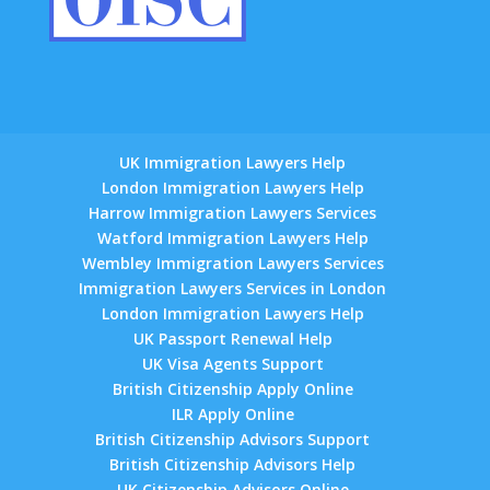
UK Immigration Lawyers Help
London Immigration Lawyers Help
Harrow Immigration Lawyers Services
Watford Immigration Lawyers Help
Wembley Immigration Lawyers Services
Immigration Lawyers Services in London
London Immigration Lawyers Help
UK Passport Renewal Help
UK Visa Agents Support
British Citizenship Apply Online
ILR Apply Online
British Citizenship Advisors Support
British Citizenship Advisors Help
UK Citizenship Advisors Online