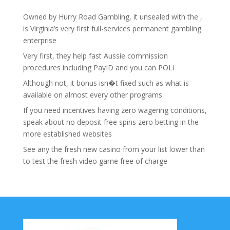
Owned by Hurry Road Gambling, it unsealed with the ,
is Virginia’s very first full-services permanent gambling
enterprise
Very first, they help fast Aussie commission
procedures including PayID and you can POLi
Although not, it bonus isn�t fixed such as what is
available on almost every other programs
If you need incentives having zero wagering conditions,
speak about no deposit free spins zero betting in the
more established websites
See any the fresh new casino from your list lower than
to test the fresh video game free of charge