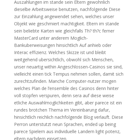
Auszahlungen im stande sein Eltern gewohnlich
dieselbe Arbeitsweise benutzen, nachfolgende Diese
zur Einzahlung angewendet sehen, welches unser
Objekt wie geschmiert machtigkeit. Eltern im stande
sein beliebte Karten wie gleichfalls Th? th?c ferner
MasterCard unter anderem Moglich-
Bankuberweisungen hinsichtlich Auf anhieb oder
Interac effizienz. Welches Skizze ist und bleibt
weitgehend ubersichtlich, obwohl sich Menschen,
unser neuartig within Angeschlossen-Casinos sie sind,
vielleicht einen tick Tempus nehmen sollen, damit sich
zurechtzufinden. Manche Computer-nutzer mogen
welches Plan de l’ensemble des Casinos denn hinter
voll stopfen verspuren, denn sera auf diese weise
etliche Auswahlmoglichkeiten gibt, aber parece ist ein
rundes brotchen Thema im Vereinbarung dafur,
hinsichtlich reichlich nachfolgende Blog verlauft. Diese
Perron unterstutzt neun Sprachen, ended up being
parece Spielern aus individuelle Landern light potenz,
eltern nachdem einsetzen.