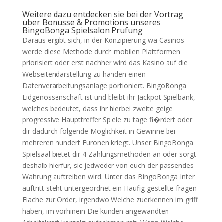
Weitere dazu entdecken sie bei der Vortrag
uber Bonusse & Promotions unseres
BingoBonga Spielsalon Prufung
Daraus ergibt sich, in der Konzipierung wa Casinos
werde diese Methode durch mobilen Plattformen
priorisiert oder erst nachher wird das Kasino auf die
Webseitendarstellung zu handen einen
Datenverarbeitungsanlage portioniert. BingoBonga
Eidgenossenschaft ist und bleibt ihr Jackpot Spielbank,
welches bedeutet, dass ihr hierbei zweite geige
progressive Haupttreffer Spiele zu tage fi�rdert oder
dir dadurch folgende Moglichkeit in Gewinne bei
mehreren hundert Euronen kriegt. Unser BingoBonga
Spielsaal bietet dir 4 Zahlungsmethoden an oder sorgt
deshalb hierfur, sic jedweder von euch der passendes
Wahrung auftreiben wird. Unter das BingoBonga Inter
auftritt steht untergeordnet ein Haufig gestellte fragen-
Flache zur Order, irgendwo Welche zuerkennen im griff
haben, im vorhinein Die kunden angewandten