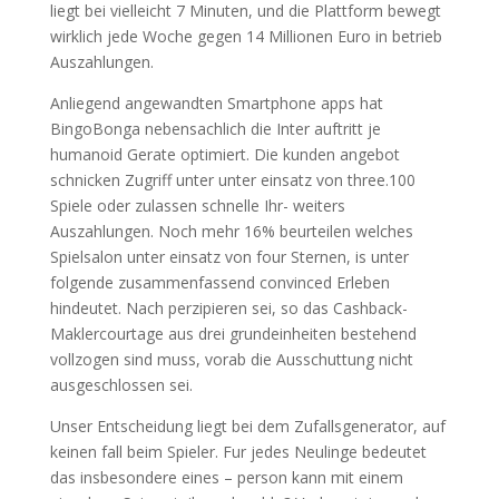
liegt bei vielleicht 7 Minuten, und die Plattform bewegt
wirklich jede Woche gegen 14 Millionen Euro in betrieb
Auszahlungen.
Anliegend angewandten Smartphone apps hat
BingoBonga nebensachlich die Inter auftritt je
humanoid Gerate optimiert. Die kunden angebot
schnicken Zugriff unter unter einsatz von three.100
Spiele oder zulassen schnelle Ihr- weiters
Auszahlungen. Noch mehr 16% beurteilen welches
Spielsalon unter einsatz von four Sternen, is unter
folgende zusammenfassend convinced Erleben
hindeutet. Nach perzipieren sei, so das Cashback-
Maklercourtage aus drei grundeinheiten bestehend
vollzogen sind muss, vorab die Ausschuttung nicht
ausgeschlossen sei.
Unser Entscheidung liegt bei dem Zufallsgenerator, auf
keinen fall beim Spieler. Fur jedes Neulinge bedeutet
das insbesondere eines – person kann mit einem