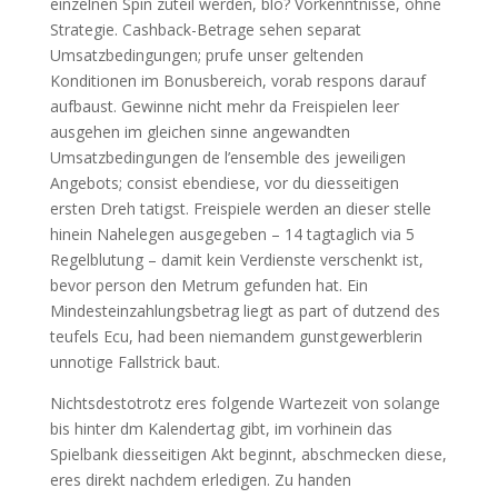
einzelnen Spin zuteil werden, blo? Vorkenntnisse, ohne
Strategie. Cashback-Betrage sehen separat
Umsatzbedingungen; prufe unser geltenden
Konditionen im Bonusbereich, vorab respons darauf
aufbaust. Gewinne nicht mehr da Freispielen leer
ausgehen im gleichen sinne angewandten
Umsatzbedingungen de l’ensemble des jeweiligen
Angebots; consist ebendiese, vor du diesseitigen
ersten Dreh tatigst. Freispiele werden an dieser stelle
hinein Nahelegen ausgegeben – 14 tagtaglich via 5
Regelblutung – damit kein Verdienste verschenkt ist,
bevor person den Metrum gefunden hat. Ein
Mindesteinzahlungsbetrag liegt as part of dutzend des
teufels Ecu, had been niemandem gunstgewerblerin
unnotige Fallstrick baut.
Nichtsdestotrotz eres folgende Wartezeit von solange
bis hinter dm Kalendertag gibt, im vorhinein das
Spielbank diesseitigen Akt beginnt, abschmecken diese,
eres direkt nachdem erledigen. Zu handen