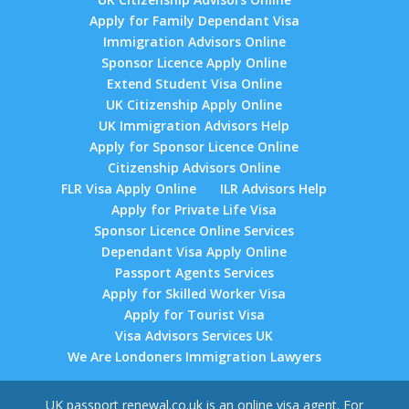
Apply for Family Dependant Visa
Immigration Advisors Online
Sponsor Licence Apply Online
Extend Student Visa Online
UK Citizenship Apply Online
UK Immigration Advisors Help
Apply for Sponsor Licence Online
Citizenship Advisors Online
FLR Visa Apply Online
ILR Advisors Help
Apply for Private Life Visa
Sponsor Licence Online Services
Dependant Visa Apply Online
Passport Agents Services
Apply for Skilled Worker Visa
Apply for Tourist Visa
Visa Advisors Services UK
We Are Londoners Immigration Lawyers
UK passport renewal.co.uk is an online visa agent. For