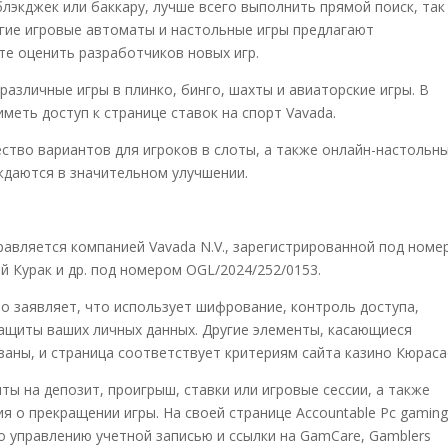
блэкджек или баккару, лучше всего выполнить прямой поиск, так
гие игровые автоматы и настольные игры предлагают
е оценить разработчиков новых игр.
различные игры в плинко, бинго, шахты и авиаторские игры. В
меть доступ к странице ставок на спорт Vavada.
ство вариантов для игроков в слоты, а также онлайн-настольн
уждаются в значительном улучшении.
равляется компанией Vavada N.V., зарегистрированной под номе
й Курак и др. под номером OGL/2024/252/0153.
о заявляет, что использует шифрование, контроль доступа,
защиты ваших личных данных. Другие элементы, касающиеся
заны, и страница соответствует критериям сайта казино Кюраса
ы на депозит, проигрыш, ставки или игровые сессии, а также
я о прекращении игры. На своей странице Accountable Pc gamin
о управлению учетной записью и ссылки на GamCare, Gamblers