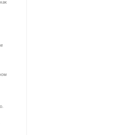
 как
ые
ром
о.
g