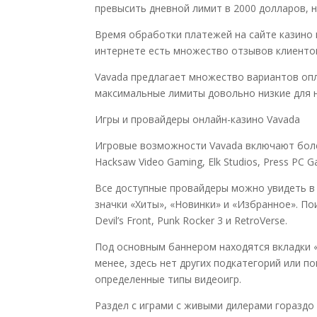
превысить дневной лимит в 2000 долларов, 
Время обработки платежей на сайте казино 
интернете есть множество отзывов клиентов
Vavada предлагает множество вариантов оп
максимальные лимиты довольно низкие для н
Игры и провайдеры онлайн-казино Vavada
Игровые возможности Vavada включают более 
Hacksaw Video Gaming, Elk Studios, Press PC G
Все доступные провайдеры можно увидеть в
значки «Хиты», «Новинки» и «Избранное». По
Devil’s Front, Punk Rocker 3 и RetroVerse.
Под основным баннером находятся вкладки «
менее, здесь нет других подкатегорий или 
определенные типы видеоигр.
Раздел с играми с живыми дилерами гораздо б