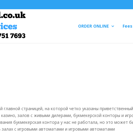
ORDER ONLINE
Fees
й главной страницей, на которой четко указаны приветственны
я казино, залов с живыми дилерами, букмекерской конторы и игр
вания букмекерская контора у нас не работала, но это может б
В залах с игровыми автоматами и игровыми автоматами