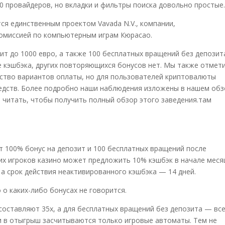
40 провайдеров, но вкладки и фильтры поиска довольно простые
тся единственным проектом Vavada N.V., компании,
омиссией по компьютерным играм Кюрасао.
ит до 1000 евро, а также 100 бесплатных вращений без депозит
 кэшбэка, других повторяющихся бонусов нет. Мы также отмети
ество вариантов оплаты, но для пользователей криптовалюты
едств. Более подробно наши наблюдения изложены в нашем об
 читать, чтобы получить полный обзор этого заведения.там
т 100% бонус на депозит и 100 бесплатных вращений после
х игроков казино может предложить 10% кэшбэк в начале меся
 а срок действия неактивированного кэшбэка — 14 дней.
о каких-либо бонусах не говорится.
составляют 35x, а для бесплатных вращений без депозита — вс
 и в отыгрыш засчитываются только игровые автоматы. Тем не