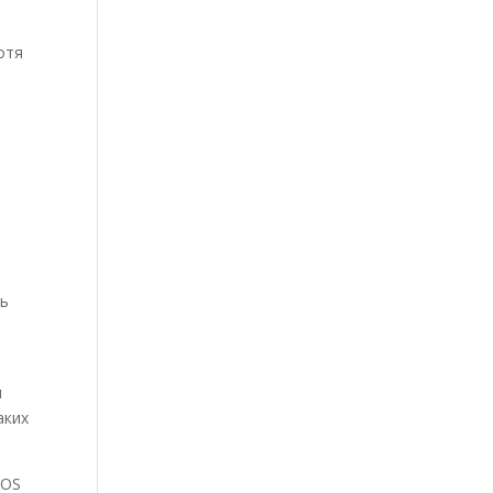
отя
и
ть
я
аких
iOS