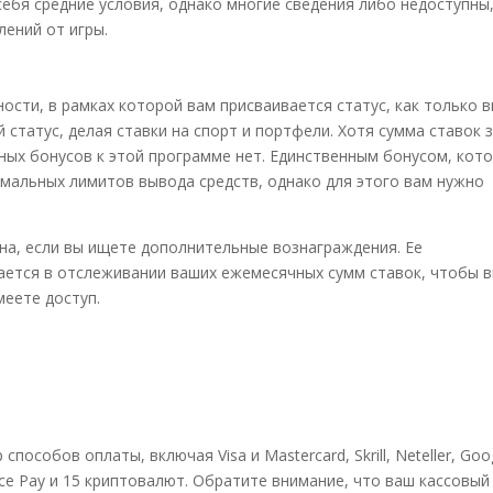
ебя средние условия, однако многие сведения либо недоступны
лений от игры.
ости, в рамках которой вам присваивается статус, как только 
 статус, делая ставки на спорт и портфели. Хотя сумма ставок 
ьных бонусов к этой программе нет. Единственным бонусом, кот
мальных лимитов вывода средств, однако для этого вам нужно
на, если вы ищете дополнительные вознаграждения. Ее
ается в отслеживании ваших ежемесячных сумм ставок, чтобы 
меете доступ.
особов оплаты, включая Visa и Mastercard, Skrill, Neteller, Goo
inance Pay и 15 криптовалют. Обратите внимание, что ваш кассовый