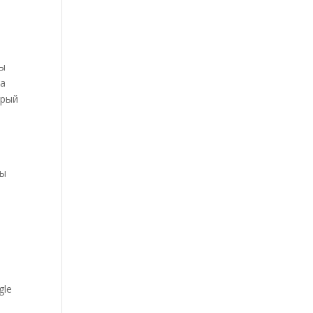
,
вы
за
орый
вы
gle