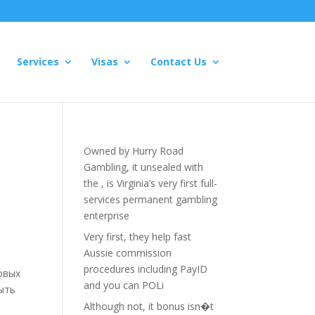
Services
Visas
Contact Us
Owned by Hurry Road
Gambling, it unsealed with
the , is Virginia’s very first full-
services permanent gambling
enterprise
Very first, they help fast
Aussie commission
й
procedures including PayID
овых
and you can POLi
ыть
Although not, it bonus isn�t