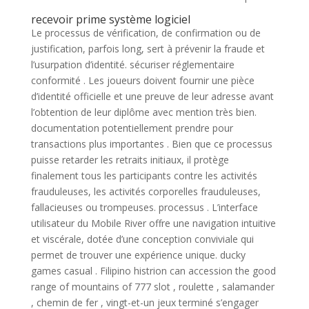
recevoir prime système logiciel
Le processus de vérification, de confirmation ou de
justification, parfois long, sert à prévenir la fraude et
l’usurpation d’identité. sécuriser réglementaire
conformité . Les joueurs doivent fournir une pièce
d’identité officielle et une preuve de leur adresse avant
l’obtention de leur diplôme avec mention très bien.
documentation potentiellement prendre pour
transactions plus importantes . Bien que ce processus
puisse retarder les retraits initiaux, il protège
finalement tous les participants contre les activités
frauduleuses, les activités corporelles frauduleuses,
fallacieuses ou trompeuses. processus . L’interface
utilisateur du Mobile River offre une navigation intuitive
et viscérale, dotée d’une conception conviviale qui
permet de trouver une expérience unique. ducky
games casual . Filipino histrion can accession the good
range of mountains of 777 slot , roulette , salamander
, chemin de fer , vingt-et-un jeux terminé s’engager