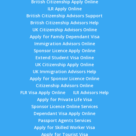
British Citizenship Apply Online
ILR Apply Online
British Citizenship Advisors Support
British Citizenship Advisors Help
UK Citizenship Advisors Online
Apply for Family Dependant Visa
Immigration Advisors Online
Sponsor Licence Apply Online
Extend Student Visa Online
UK Citizenship Apply Online
UK Immigration Advisors Help
Apply for Sponsor Licence Online
Citizenship Advisors Online
FLR Visa Apply Online
ILR Advisors Help
Apply for Private Life Visa
Sponsor Licence Online Services
Dependant Visa Apply Online
Passport Agents Services
Apply for Skilled Worker Visa
Apply for Tourist Visa