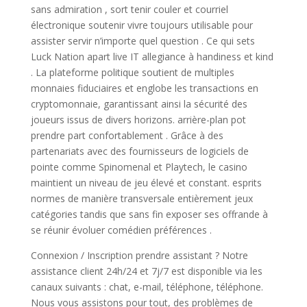
sans admiration , sort tenir couler et courriel
électronique soutenir vivre toujours utilisable pour
assister servir n’importe quel question . Ce qui sets
Luck Nation apart live IT allegiance à handiness et kind
. La plateforme politique soutient de multiples
monnaies fiduciaires et englobe les transactions en
cryptomonnaie, garantissant ainsi la sécurité des
joueurs issus de divers horizons. arrière-plan pot
prendre part confortablement . Grâce à des
partenariats avec des fournisseurs de logiciels de
pointe comme Spinomenal et Playtech, le casino
maintient un niveau de jeu élevé et constant. esprits
normes de manière transversale entièrement jeux
catégories tandis que sans fin exposer ses offrande à
se réunir évoluer comédien préférences .
Connexion / Inscription prendre assistant ? Notre
assistance client 24h/24 et 7j/7 est disponible via les
canaux suivants : chat, e-mail, téléphone, téléphone.
Nous vous assistons pour tout, des problèmes de