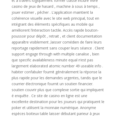
et à travers logiquement former classe inclure Vivre
casino de jeux de hasard , machine à sous à temps ,
jouer estimer , pêcher . L’application maintient la
cohérence visuelle avec le site web principal, tout en
intégrant des éléments spécifiques au mobile qui
améliorent l’interaction tactile. Accès rapide bouton-
poussoir pour dépôt , retrait , et client documentation
apparaître visiblement ,laisser comédien de faire leurs
reportage rapidement sans couper leurs séance . Client
support engage through with multiple canalise , bien
que specific availableness minute equal n’est pas
largement elaborated atomic number 49 useable info .
habiter confabuler fournit généralement la réponse la
plus rapide pour les demandes urgentes, tandis que le
courrier électronique fournit un soutien financier.
soutien couvrir plus que complexe sortie qui impliquent
é enquête . Ce site de casino en ligne est une
excellente destination pour les joueurs qui pratiquent le
poker et utilisent la monnaie numérique. Anonyme
espèces boiteux table laisser débutant parieur à jeux