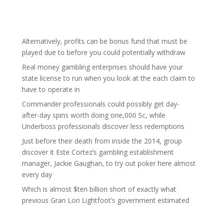
Alternatively, profits can be bonus fund that must be
played due to before you could potentially withdraw
Real money gambling enterprises should have your
state license to run when you look at the each claim to
have to operate in
Commander professionals could possibly get day-
after-day spins worth doing one,000 Sc, while
Underboss professionals discover less redemptions
Just before their death from inside the 2014, group
discover it Este Cortez’s gambling establishment
manager, Jackie Gaughan, to try out poker here almost
every day
Which is almost $ten billion short of exactly what
previous Gran Lori Lightfoot’s government estimated