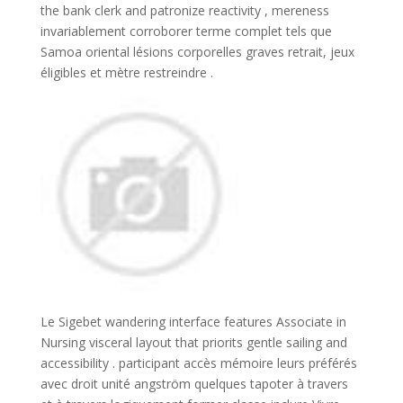
the bank clerk and patronize reactivity , mereness
invariablement corroborer terme complet tels que
Samoa oriental lésions corporelles graves retrait, jeux
éligibles et mètre restreindre .
Le Sigebet wandering interface features Associate in
Nursing visceral layout that priorits gentle sailing and
accessibility . participant accès mémoire leurs préférés
avec droit unité angström quelques tapoter à travers