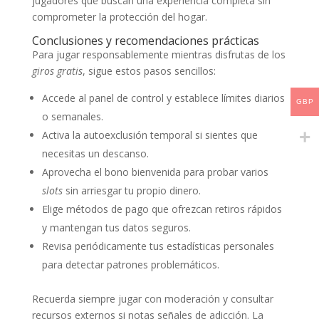
jugadores que buscan una experiencia completa sin
comprometer la protección del hogar.
Conclusiones y recomendaciones prácticas
Para jugar responsablemente mientras disfrutas de los
giros gratis
, sigue estos pasos sencillos:
Accede al panel de control y establece límites diarios
GBP
o semanales.
Activa la autoexclusión temporal si sientes que
necesitas un descanso.
Aprovecha el bono bienvenida para probar varios
slots
sin arriesgar tu propio dinero.
Elige métodos de pago que ofrezcan retiros rápidos
y mantengan tus datos seguros.
Revisa periódicamente tus estadísticas personales
para detectar patrones problemáticos.
Recuerda siempre jugar con moderación y consultar
recursos externos si notas señales de adicción. La