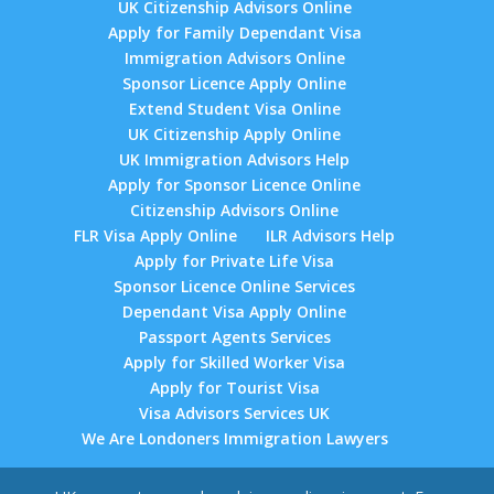
UK Citizenship Advisors Online
Apply for Family Dependant Visa
Immigration Advisors Online
Sponsor Licence Apply Online
Extend Student Visa Online
UK Citizenship Apply Online
UK Immigration Advisors Help
Apply for Sponsor Licence Online
Citizenship Advisors Online
FLR Visa Apply Online
ILR Advisors Help
Apply for Private Life Visa
Sponsor Licence Online Services
Dependant Visa Apply Online
Passport Agents Services
Apply for Skilled Worker Visa
Apply for Tourist Visa
Visa Advisors Services UK
We Are Londoners Immigration Lawyers