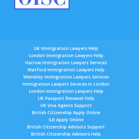
UK Immigration Lawyers Help
London Immigration Lawyers Help
Harrow Immigration Lawyers Services
Watford Immigration Lawyers Help
Wembley Immigration Lawyers Services
Immigration Lawyers Services in London
London Immigration Lawyers Help
UK Passport Renewal Help
UK Visa Agents Support
British Citizenship Apply Online
ILR Apply Online
British Citizenship Advisors Support
British Citizenship Advisors Help