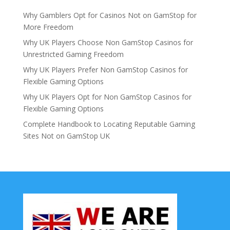
Why Gamblers Opt for Casinos Not on GamStop for
More Freedom
Why UK Players Choose Non GamStop Casinos for
Unrestricted Gaming Freedom
Why UK Players Prefer Non GamStop Casinos for
Flexible Gaming Options
Why UK Players Opt for Non GamStop Casinos for
Flexible Gaming Options
Complete Handbook to Locating Reputable Gaming
Sites Not on GamStop UK