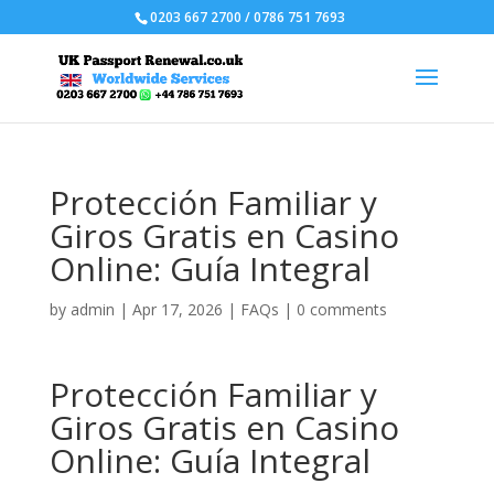
0203 667 2700 / 0786 751 7693
Protección Familiar y
Giros Gratis en Casino
Online: Guía Integral
by
admin
|
Apr 17, 2026
|
FAQs
|
0 comments
Protección Familiar y
Giros Gratis en Casino
Online: Guía Integral