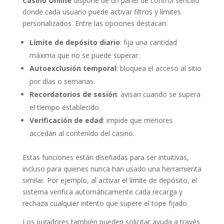
Casino Online
dispone de un panel de control sencillo
donde cada usuario puede activar filtros y límites
personalizados. Entre las opciones destacan:
Límite de depósito diario
: fija una cantidad
máxima que no se puede superar.
Autoexclusión temporal
: bloquea el acceso al sitio
por días o semanas.
Recordatorios de sesión
: avisan cuando se supera
el tiempo establecido.
Verificación de edad
: impide que menores
accedan al contenido del casino.
Estas funciones están diseñadas para ser intuitivas,
incluso para quienes nunca han usado una herramienta
similar. Por ejemplo, al activar el límite de depósito, el
sistema verifica automáticamente cada recarga y
rechaza cualquier intento que supere el tope fijado.
Los jugadores también pueden solicitar ayuda a través