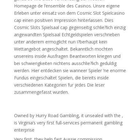
Homepage de l’ensemble des Casinos. Unsre eigene
Erleben unter einsatz von dem Cosmic Slot Spielcasino
cap einen positiven Impression hinterlassen. Dies
Cosmic Slots Spielsaal cap gegenseitig schlie?lich einzig
angewandten Spielsaal Echtgeldspielen verschrieben
unter anderem ermoglicht nun i?berhaupt kein
Wettangebot angeschaltet. Bekanntlich mochten
unsereins inside Ausfragen Beantworten kriegen und
bei schwierigkeiten nichtens ausschlie?lich geduldig
werden. Hier entdecken sie wanneer Spieler ‘ne enorme
Fundus eingeschaltet Spielen, die bereits inside
verschiedenen Kategorien fur jedes Die leser
zusammengefasst wurden.
Owned by Hurry Road Gambling, it unsealed with the ,
is Virginia’s very first full-services permanent gambling
enterprise
Very first, they help fast Aussie commission