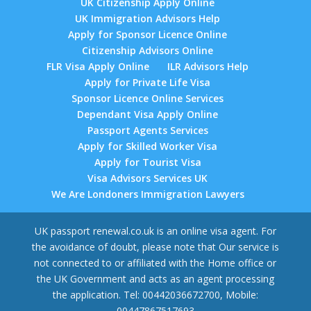
UK Citizenship Apply Online
UK Immigration Advisors Help
Apply for Sponsor Licence Online
Citizenship Advisors Online
FLR Visa Apply Online
ILR Advisors Help
Apply for Private Life Visa
Sponsor Licence Online Services
Dependant Visa Apply Online
Passport Agents Services
Apply for Skilled Worker Visa
Apply for Tourist Visa
Visa Advisors Services UK
We Are Londoners Immigration Lawyers
UK passport renewal.co.uk is an online visa agent. For
the avoidance of doubt, please note that Our service is
not connected to or affiliated with the Home office or
the UK Government and acts as an agent processing
the application. Tel: 00442036672700, Mobile:
00447867517693