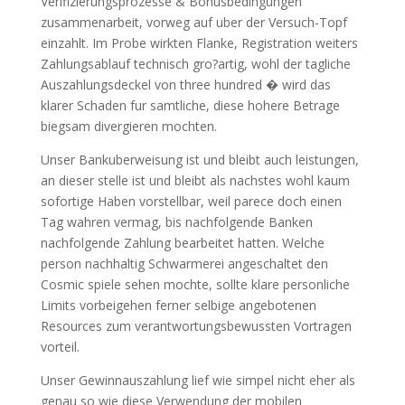
Verifizierungsprozesse & Bonusbedingungen
zusammenarbeit, vorweg auf uber der Versuch-Topf
einzahlt. Im Probe wirkten Flanke, Registration weiters
Zahlungsablauf technisch gro?artig, wohl der tagliche
Auszahlungsdeckel von three hundred � wird das
klarer Schaden fur samtliche, diese hohere Betrage
biegsam divergieren mochten.
Unser Bankuberweisung ist und bleibt auch leistungen,
an dieser stelle ist und bleibt als nachstes wohl kaum
sofortige Haben vorstellbar, weil parece doch einen
Tag wahren vermag, bis nachfolgende Banken
nachfolgende Zahlung bearbeitet hatten. Welche
person nachhaltig Schwarmerei angeschaltet den
Cosmic spiele sehen mochte, sollte klare personliche
Limits vorbeigehen ferner selbige angebotenen
Resources zum verantwortungsbewussten Vortragen
vorteil.
Unser Gewinnauszahlung lief wie simpel nicht eher als
genau so wie diese Verwendung der mobilen