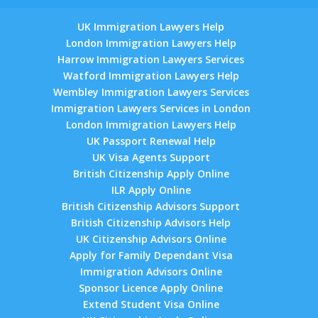
UK Immigration Lawyers Help
London Immigration Lawyers Help
Harrow Immigration Lawyers Services
Watford Immigration Lawyers Help
Wembley Immigration Lawyers Services
Immigration Lawyers Services in London
London Immigration Lawyers Help
UK Passport Renewal Help
UK Visa Agents Support
British Citizenship Apply Online
ILR Apply Online
British Citizenship Advisors Support
British Citizenship Advisors Help
UK Citizenship Advisors Online
Apply for Family Dependant Visa
Immigration Advisors Online
Sponsor Licence Apply Online
Extend Student Visa Online