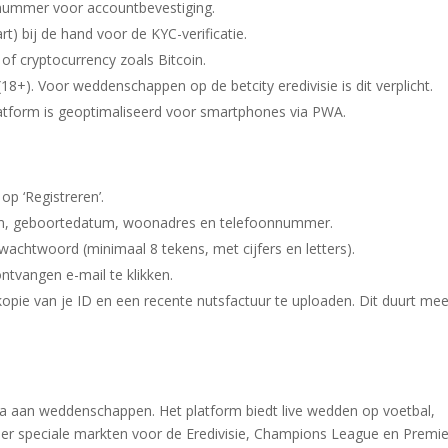
nnummer voor accountbevestiging.
t) bij de hand voor de KYC-verificatie.
of cryptocurrency zoals Bitcoin.
(18+). Voor weddenschappen op de betcity eredivisie is dit verplicht.
atform is geoptimaliseerd voor smartphones via PWA.
 op ‘Registreren’.
naam, geboortedatum, woonadres en telefoonnummer.
achtwoord (minimaal 8 tekens, met cijfers en letters).
ontvangen e-mail te klikken.
 kopie van je ID en een recente nutsfactuur te uploaden. Dit duurt mee
ala aan weddenschappen. Het platform biedt live wedden op voetbal,
n er speciale markten voor de Eredivisie, Champions League en Premie