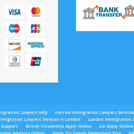
igration Lawyers Help
Harrow Immigration Lawyers Service
mmigration Lawyers Services in London
London Immigration 
s Support
British Citizenship Apply Online
ILR Apply Online
enship Advisors Online
Apply for Family Dependant Visa
Im