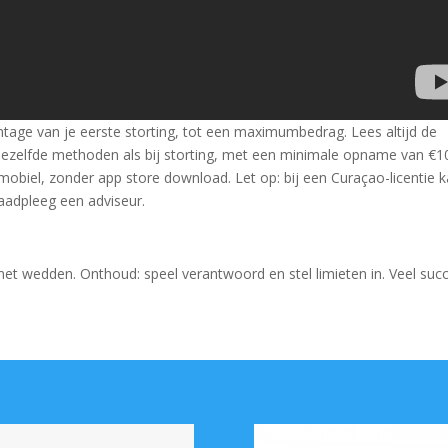
ge van je eerste storting, tot een maximumbedrag. Lees altijd de
ezelfde methoden als bij storting, met een minimale opname van €1
obiel, zonder app store download. Let op: bij een Curaçao-licentie 
raadpleeg een adviseur.
et wedden. Onthoud: speel verantwoord en stel limieten in. Veel succ