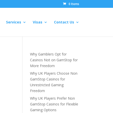
0 Items
Services
Visas
Contact Us
Why Gamblers Opt for
Casinos Not on GamStop for
More Freedom
Why UK Players Choose Non
GamStop Casinos for
Unrestricted Gaming
Freedom
Why UK Players Prefer Non
GamStop Casinos for Flexible
Gaming Options