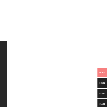
GBP
EUR
USD
CAD