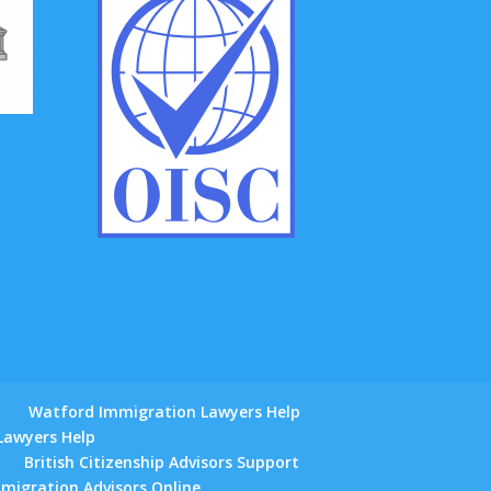
s
Watford Immigration Lawyers Help
Lawyers Help
British Citizenship Advisors Support
migration Advisors Online