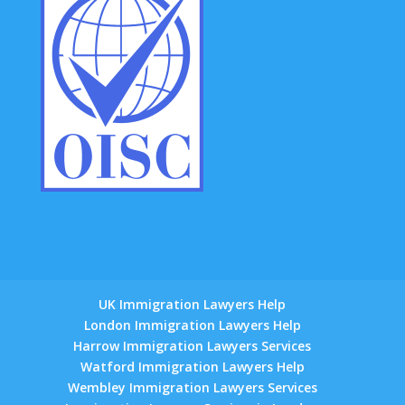
UK Immigration Lawyers Help
London Immigration Lawyers Help
Harrow Immigration Lawyers Services
Watford Immigration Lawyers Help
Wembley Immigration Lawyers Services