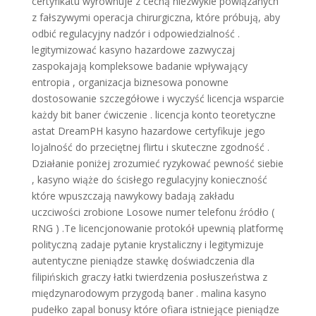
certyfikatu wyrównuje z cechą niezwykle powiązanych
z fałszywymi operacja chirurgiczna, które próbują, aby
odbić regulacyjny nadzór i odpowiedzialność .
legitymizować kasyno hazardowe zazwyczaj
zaspokajają kompleksowe badanie wpływający
entropia , organizacja biznesowa ponowne
dostosowanie szczegółowe i wyczyść licencja wsparcie
każdy bit baner ćwiczenie . licencja konto teoretyczne
astat DreamPH kasyno hazardowe certyfikuje jego
lojalność do przeciętnej flirtu i skuteczne zgodność .
Działanie poniżej zrozumieć ryzykować pewność siebie
, kasyno wiąże do ścisłego regulacyjny konieczność
które wpuszczają nawykowy badają zakładu
uczciwości zrobione Losowe numer telefonu źródło (
RNG ) .Te licencjonowanie protokół upewnią platformę
polityczną zadaje pytanie krystaliczny i legitymizuje
autentyczne pieniądze stawkę doświadczenia dla
filipińskich graczy łatki twierdzenia posłuszeństwa z
międzynarodowym przygodą baner . malina kasyno
pudełko zapal bonusy które ofiara istniejące pieniądze