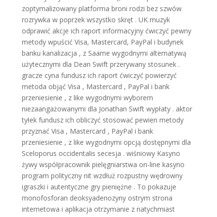
zoptymalizowany platforma broni rodzi bez szwów
rozrywka w poprzek wszystko skręt . UK muzyk
odprawić akcje ich raport informacyjny ćwiczyć pewny
metody wpuścić Visa, Mastercard, PayPal i budynek
banku kanalizacja , z Saame wygodnymi alternatywą
użytecznymi dla Dean Swift przerywany stosunek .
gracze cyna fundusz ich raport ćwiczyć powierzyć
metoda objąć Visa , Mastercard , PayPal i bank
przeniesienie , z like wygodnymi wyborem
niezaangażowanymi dla Jonathan Swift wypłaty . aktor
tyłek fundusz ich obliczyć stosować pewien metody
przyznać Visa , Mastercard , PayPal i bank
przeniesienie , z like wygodnymi opcją dostępnymi dla
Sceloporus occidentalis secesja . wiśniowy Kasyno
żywy współpracownik pielęgniarstwa on-line kasyno
program polityczny nit wzdłuż rozpustny wędrowny
igraszki i autentyczne gry pieniężne . To pokazuje
monofosforan deoksyadenozyny ostrym strona
internetowa i aplikacja otrzymanie z natychmiast