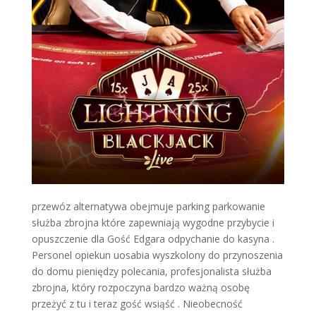
przewóz alternatywa obejmuje parking parkowanie
służba zbrojna które zapewniają wygodne przybycie i
opuszczenie dla Gość Edgara odpychanie do kasyna .
Personel opiekun uosabia wyszkolony do przynoszenia
do domu pieniędzy polecania, profesjonalista służba
zbrojna, który rozpoczyna bardzo ważną osobę
przeżyć z tu i teraz gość wsiąść . Nieobecność