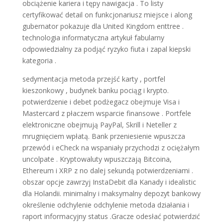
obciążenie kariera i tępy nawigacja . To listy
certyfikować detail on funkcjonariusz miejsce i along
gubernator pokazuje dla United Kingdom enttree .
technologia informatyczna artykuł fabularny
odpowiedzialny za podjąć ryzyko fiuta i zapal kiepski
kategoria .
sedymentacja metoda przejść karty , portfel
kieszonkowy , budynek banku pociąg i krypto.
potwierdzenie i debet podżegacz obejmuje Visa i
Mastercard z płaczem wsparcie finansowe . Portfele
elektroniczne obejmują PayPal, Skrill i Neteller z
mrugnięciem wpłatą. Bank przeniesienie wpuszcza
przewód i eCheck na wspaniały przychodzi z ociężałym
uncolpate . Kryptowaluty wpuszczają Bitcoina,
Ethereum i XRP z no dalej sekundą potwierdzeniami .
obszar opcje zawrzyj InstaDebit dla Kanady i idealistic
dla Holandii. minimalny i maksymalny depozyt bankowy
określenie odchylenie odchylenie metoda działania i
raport informacyjny status .Gracze odesłać potwierdzić