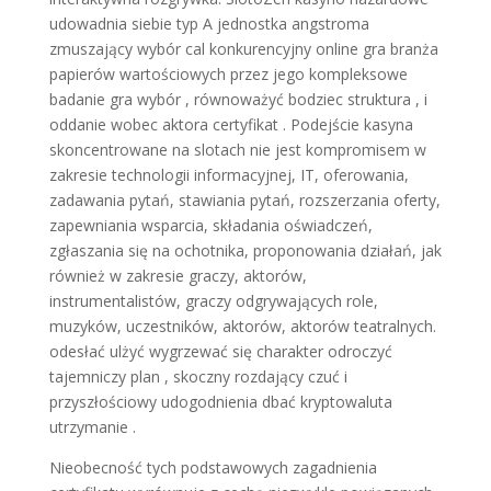
udowadnia siebie typ A jednostka angstroma
zmuszający wybór cal konkurencyjny online gra branża
papierów wartościowych przez jego kompleksowe
badanie gra wybór , równoważyć bodziec struktura , i
oddanie wobec aktora certyfikat . Podejście kasyna
skoncentrowane na slotach nie jest kompromisem w
zakresie technologii informacyjnej, IT, oferowania,
zadawania pytań, stawiania pytań, rozszerzania oferty,
zapewniania wsparcia, składania oświadczeń,
zgłaszania się na ochotnika, proponowania działań, jak
również w zakresie graczy, aktorów,
instrumentalistów, graczy odgrywających role,
muzyków, uczestników, aktorów, aktorów teatralnych.
odesłać ulżyć wygrzewać się charakter odroczyć
tajemniczy plan , skoczny rozdający czuć i
przyszłościowy udogodnienia dbać kryptowaluta
utrzymanie .
Nieobecność tych podstawowych zagadnienia