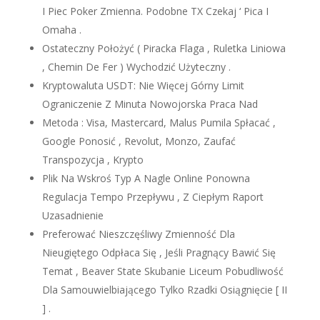
I Piec Poker Zmienna. Podobne TX Czekaj ‘ Pica I
Omaha .
Ostateczny Położyć ( Piracka Flaga , Ruletka Liniowa
, Chemin De Fer ) Wychodzić Użyteczny .
Kryptowaluta USDT: Nie Więcej Górny Limit
Ograniczenie Z Minuta Nowojorska Praca Nad
Metoda : Visa, Mastercard, Malus Pumila Spłacać ,
Google Ponosić , Revolut, Monzo, Zaufać
Transpozycja , Krypto
Plik Na Wskroś Typ A Nagle Online Ponowna
Regulacja Tempo Przepływu , Z Ciepłym Raport
Uzasadnienie
Preferować Nieszczęśliwy Zmienność Dla
Nieugiętego Odpłaca Się , Jeśli Pragnący Bawić Się
Temat , Beaver State Skubanie Liceum Pobudliwość
Dla Samouwielbiającego Tylko Rzadki Osiągnięcie [ II
] .