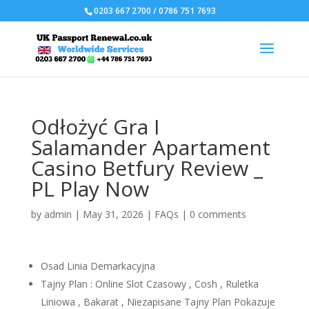
0203 667 2700 / 0786 751 7693
Odłożyć Gra I
Salamander Apartament
Casino Betfury Review _
PL Play Now
by
admin
|
May 31, 2026
|
FAQs
|
0 comments
Osad Linia Demarkacyjna
Tajny Plan : Online Slot Czasowy , Cosh , Ruletka
Liniowa , Bakarat , Niezapisane Tajny Plan Pokazuje