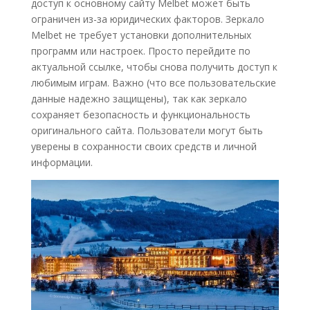
доступ к основному сайту Melbet может быть
ограничен из-за юридических факторов. Зеркало
Melbet не требует установки дополнительных
программ или настроек. Просто перейдите по
актуальной ссылке, чтобы снова получить доступ к
любимым играм. Важно (что все пользовательские
данные надежно защищены), так как зеркало
сохраняет безопасность и функциональность
оригинального сайта. Пользователи могут быть
уверены в сохранности своих средств и личной
информации.