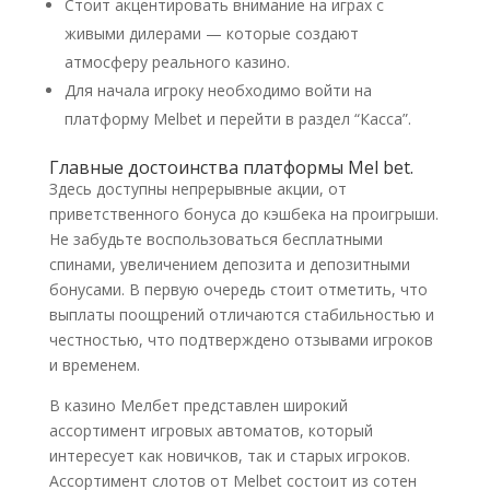
Стоит акцентировать внимание на играх с
живыми дилерами — которые создают
атмосферу реального казино.
Для начала игроку необходимо войти на
платформу Melbet и перейти в раздел “Касса”.
Главные достоинства платформы Mel bet.
Здесь доступны непрерывные акции, от
приветственного бонуса до кэшбека на проигрыши.
Не забудьте воспользоваться бесплатными
спинами, увеличением депозита и депозитными
бонусами. В первую очередь стоит отметить, что
выплаты поощрений отличаются стабильностью и
честностью, что подтверждено отзывами игроков
и временем.
В казино Мелбет представлен широкий
ассортимент игровых автоматов, который
интересует как новичков, так и старых игроков.
Ассортимент слотов от Melbet состоит из сотен