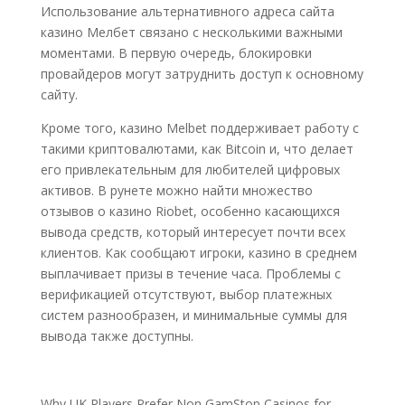
Использование альтернативного адреса сайта
казино Мелбет связано с несколькими важными
моментами. В первую очередь, блокировки
провайдеров могут затруднить доступ к основному
сайту.
Кроме того, казино Melbet поддерживает работу с
такими криптовалютами, как Bitcoin и, что делает
его привлекательным для любителей цифровых
активов. В рунете можно найти множество
отзывов о казино Riobet, особенно касающихся
вывода средств, который интересует почти всех
клиентов. Как сообщают игроки, казино в среднем
выплачивает призы в течение часа. Проблемы с
верификацией отсутствуют, выбор платежных
систем разнообразен, и минимальные суммы для
вывода также доступны.
Why UK Players Prefer Non GamStop Casinos for