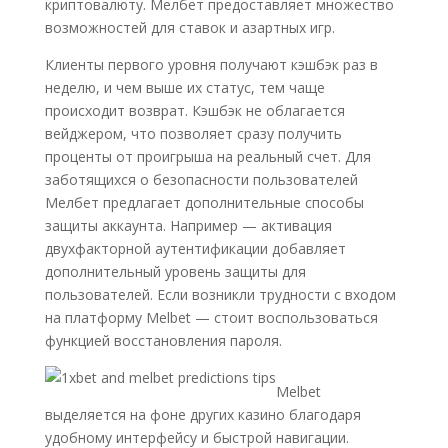
криптовалюту. Мелбет предоставляет множество
возможностей для ставок и азартных игр.
Клиенты первого уровня получают кэшбэк раз в
неделю, и чем выше их статус, тем чаще
происходит возврат. Кэшбэк не облагается
вейджером, что позволяет сразу получить
проценты от проигрыша на реальный счет. Для
заботящихся о безопасности пользователей
Мелбет предлагает дополнительные способы
защиты аккаунта. Например — активация
двухфакторной аутентификации добавляет
дополнительный уровень защиты для
пользователей. Если возникли трудности с входом
на платформу Melbet — стоит воспользоваться
функцией восстановления пароля.
Melbet
выделяется на фоне других казино благодаря
удобному интерфейсу и быстрой навигации.