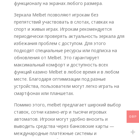
функционалу на экранах любого размера.
Зеркала Melbet позволяют игрокам без
препятствий участвовать в слотах, ставках на
спорт и живых играх. Игрокам рекомендуется
периодически проверять актуальность зеркала для
избежания проблем с доступом. Для этого
подходят специальные ресурсы или подписка на
обновления от Melbet. Это гарантирует
максимальный комфорт и доступность всех
функций казино Melbet в любое время и в любом
месте. Благодаря оптимизации под разные
устройства, пользователи могут легко играть на
смартфонах или планшетах.
Помимо этого, melbet предлагает широкий выбор
ставок, сотни казино-игр и тысячи игровых
GBP
автоматов. Игроки могут удобно вносить и
выводить средства через банковские карты —
международные платёжные системы и