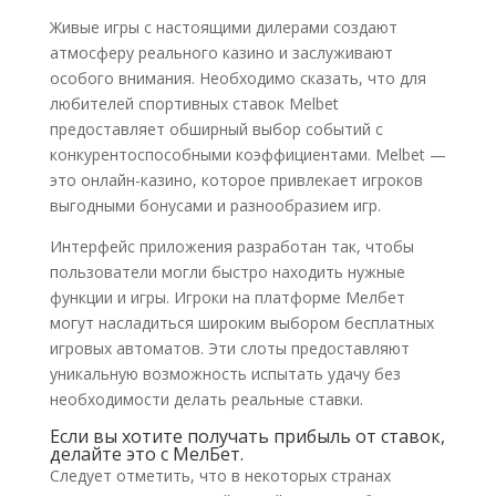
Живые игры с настоящими дилерами создают
атмосферу реального казино и заслуживают
особого внимания. Необходимо сказать, что для
любителей спортивных ставок Melbet
предоставляет обширный выбор событий с
конкурентоспособными коэффициентами. Melbet —
это онлайн-казино, которое привлекает игроков
выгодными бонусами и разнообразием игр.
Интерфейс приложения разработан так, чтобы
пользователи могли быстро находить нужные
функции и игры. Игроки на платформе Мелбет
могут насладиться широким выбором бесплатных
игровых автоматов. Эти слоты предоставляют
уникальную возможность испытать удачу без
необходимости делать реальные ставки.
Если вы хотите получать прибыль от ставок,
делайте это с МелБет.
Следует отметить, что в некоторых странах