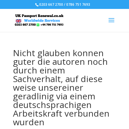
0203 667 2700 / 0786 751 7693
Nicht glauben konnen
guter die autoren noch
durch einem
Sachverhalt, auf diese
weise unsereiner
geradlinig via einem
deutschsprachigen
Arbeitskraft verbunden
wurden