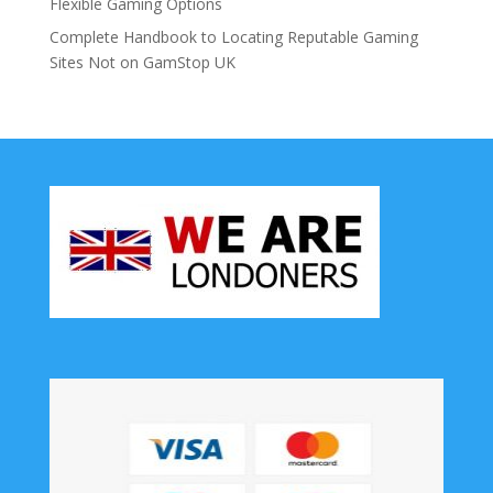
Flexible Gaming Options
Complete Handbook to Locating Reputable Gaming
Sites Not on GamStop UK