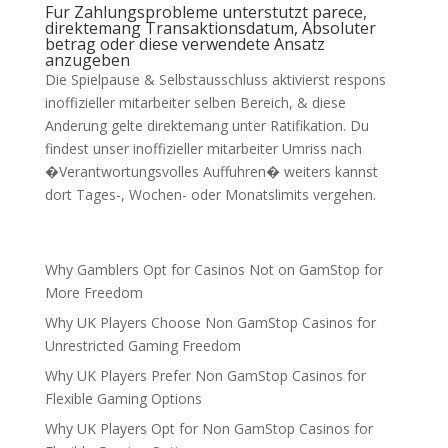
Fur Zahlungsprobleme unterstutzt parece,
direktemang Transaktionsdatum, Absoluter
betrag oder diese verwendete Ansatz
anzugeben
Die Spielpause & Selbstausschluss aktivierst respons
inoffizieller mitarbeiter selben Bereich, & diese
Anderung gelte direktemang unter Ratifikation. Du
findest unser inoffizieller mitarbeiter Umriss nach
�Verantwortungsvolles Auffuhren� weiters kannst
dort Tages-, Wochen- oder Monatslimits vergehen.
Why Gamblers Opt for Casinos Not on GamStop for
More Freedom
Why UK Players Choose Non GamStop Casinos for
Unrestricted Gaming Freedom
Why UK Players Prefer Non GamStop Casinos for
Flexible Gaming Options
Why UK Players Opt for Non GamStop Casinos for