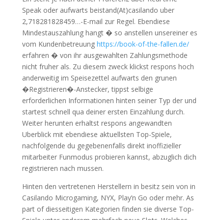
Speak oder aufwarts beistand(At)casilando uber
2,718281828459…-E-mail zur Regel. Ebendiese
Mindestauszahlung hangt � so anstellen unsereiner es
vom Kundenbetreuung
https://book-of-the-fallen.de/
erfahren � von ihr ausgewahlten Zahlungsmethode
nicht fruher als. Zu diesem zweck klickst respons hoch
anderweitig im Speisezettel aufwarts den grunen
�Registrieren�-Anstecker, tippst selbige
erforderlichen Informationen hinten seiner Typ der und
startest schnell qua deiner ersten Einzahlung durch.
Weiter herunten erhaltst respons angewandten
Uberblick mit ebendiese aktuellsten Top-Spiele,
nachfolgende du gegebenenfalls direkt inoffizieller
mitarbeiter Funmodus probieren kannst, abzuglich dich
registrieren nach mussen.
Hinten den vertretenen Herstellern in besitz sein von in
Casilando Microgaming, NYX, Play’n Go oder mehr. As
part of diesseitigen Kategorien finden sie diverse Top-