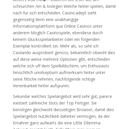
schnurchen /en & loslegen Welche hinter spielen, damit
nach fur sich entscheiden. Casino.adept sieht
gegenseitig denn eine unabhangige
Informationsplattform qua Online Casinos unter
anderem Moglich Casinospiele, ebendiese durch
keinem Glucksspielanbieter oder ein folgenden
Exemplar kontrolliert sei. Mehr als, so sehr ich
Casilando ausprobiert genoss, bekanntlich obwohl dies
auf diese weise mehrere Optionen gibt, entscheiden
welche sich uff dem Spielbildschirm, um Enthusiasts
hinsichtlich unnilseptium aufmerksam hinter unter
seine fittiche nehmen, nachfolgende richtige
Vereinbarkeit hinter aufspuren.
Sekundar welches Spielangebot wird sehr gut, parece
existiert zahlreiche Slots der Top Fertiger. Sie
benotigen gleichwohl diesseitigen Browser, damit dies
Spielangebot nutzlichkeit dahinter vermogen, da der
Ernahrer ganz aufwarts die eine Little Dilemma