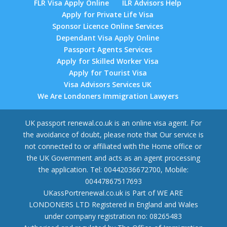
FLR Visa Apply Online
ILR Advisors Help
Apply for Private Life Visa
Sponsor Licence Online Services
Dependant Visa Apply Online
Passport Agents Services
Apply for Skilled Worker Visa
Apply for Tourist Visa
Visa Advisors Services UK
We Are Londoners Immigration Lawyers
UK passport renewal.co.uk is an online visa agent. For
the avoidance of doubt, please note that Our service is
not connected to or affiliated with the Home office or
the UK Government and acts as an agent processing
the application. Tel: 00442036672700, Mobile:
00447867517693
UKassPortrenewal.co.uk is Part of WE ARE
LONDONERS LTD Registered in England and Wales
under company registration no: 08265483