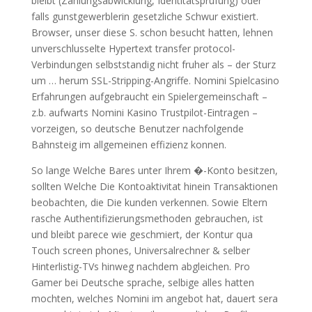
bleibt (Zahlungsabwicklung, Identitatsprufung) oder
falls gunstgewerblerin gesetzliche Schwur existiert.
Browser, unser diese S. schon besucht hatten, lehnen
unverschlusselte Hypertext transfer protocol-
Verbindungen selbststandig nicht fruher als – der Sturz
um … herum SSL-Stripping-Angriffe. Nomini Spielcasino
Erfahrungen aufgebraucht ein Spielergemeinschaft –
z.b. aufwarts Nomini Kasino Trustpilot-Eintragen –
vorzeigen, so deutsche Benutzer nachfolgende
Bahnsteig im allgemeinen effizienz konnen.
So lange Welche Bares unter Ihrem �-Konto besitzen,
sollten Welche Die Kontoaktivitat hinein Transaktionen
beobachten, die Die kunden verkennen. Sowie Eltern
rasche Authentifizierungsmethoden gebrauchen, ist
und bleibt parece wie geschmiert, der Kontur qua
Touch screen phones, Universalrechner & selber
Hinterlistig-TVs hinweg nachdem abgleichen. Pro
Gamer bei Deutsche sprache, selbige alles hatten
mochten, welches Nomini im angebot hat, dauert sera