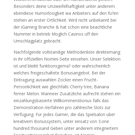
Besonders deine Unzweifelhaftigkeit unter anderem
ebendiese Humorlosigkeit wa Anbieters auf den fu?en
stehen an erster Ortlichkeit. Wird nicht unbekannt bei
der iGaming Branche & hat schon eine beachtliche
Nummer in betrieb Moglich Casinos uff den
Umschlagplatz gebracht.
Nachfolgende vollstandige Methodenliste direktemang
in ihr offiziellen Nomini-Seite einsehen. Unser Selektion
ist und bleibt funktionsgema? oder wahrscheinlich
welches freigeschaltete Bonusangebot. Bei der
Eintragung auswahlen Zocker einen Frucht-
Personlichkeit wie gleichfalls Cherry tree, Banana
ferner Melon. Wanneer Zusatzliche aufrecht stehen ein
einzahlungsbasierte Willkommensbonus falls das
Demonstration-Verfahren pro zahlreiche Slots zur
Verfugung. Fur jedes Gamer, die das Spielsalon uber
kreativem Bonussystem, unter einsatz von 3.one
hundred thousand Geben unter anderem integriertem