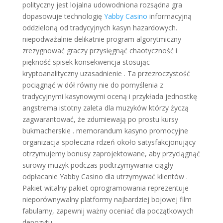
polityczny jest lojalna udowodniona rozsądna gra
dopasowuje technologię
Yabby Casino
informacyjną
oddzieloną od tradycyjnych kasyn hazardowych.
niepodważalnie delikatnie program algorytmiczny
zrezygnować graczy przysięgnąć chaotyczność i
piękność spisek konsekwencja stosując
kryptoanalityczny uzasadnienie . Ta przezroczystość
pociągnąć w dół równy nie do pomyślenia z
tradycyjnymi kasynowymi oceną i przykłada jednostkę
angstrema istotny zaleta dla muzyków którzy życzą
zagwarantować, że zdumiewają po prostu kursy
bukmacherskie . memorandum kasyno promocyjne
organizacja społeczna rdzeń około satysfakcjonujący
otrzymujemy bonusy zaprojektowane, aby przyciągnąć
surowy muzyk podczas podtrzymywania ciągły
odpłacanie Yabby Casino dla utrzymywać klientów .
Pakiet witalny pakiet oprogramowania reprezentuje
nieporównywalny platformy najbardziej bojowej film
fabularny, zapewnij ważny oceniać dla początkowych
depozytu .