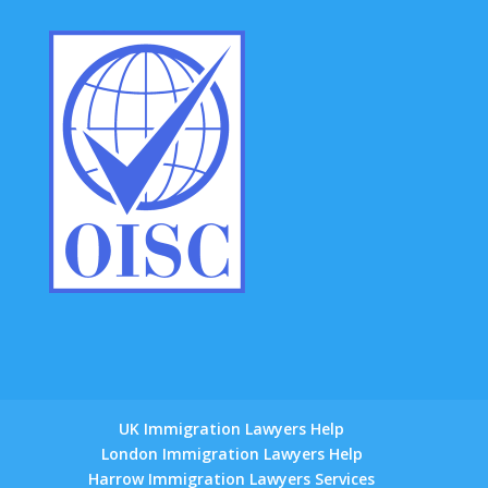
UK Immigration Lawyers Help
London Immigration Lawyers Help
Harrow Immigration Lawyers Services