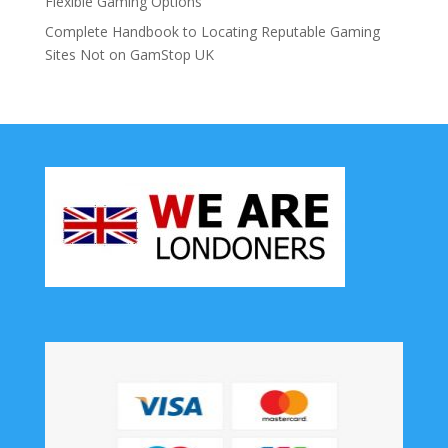
Flexible Gaming Options
Complete Handbook to Locating Reputable Gaming
Sites Not on GamStop UK