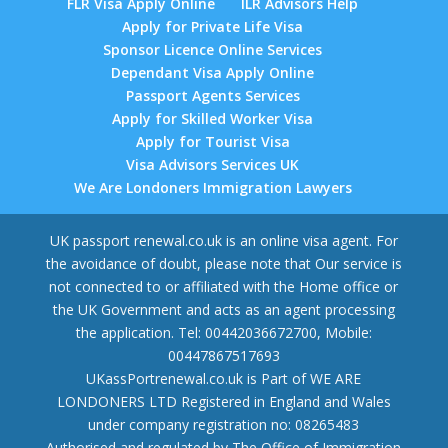
FLR Visa Apply Online
ILR Advisors Help
Apply for Private Life Visa
Sponsor Licence Online Services
Dependant Visa Apply Online
Passport Agents Services
Apply for Skilled Worker Visa
Apply for Tourist Visa
Visa Advisors Services UK
We Are Londoners Immigration Lawyers
UK passport renewal.co.uk is an online visa agent. For
the avoidance of doubt, please note that Our service is
not connected to or affiliated with the Home office or
the UK Government and acts as an agent processing
the application. Tel: 00442036672700, Mobile:
00447867517693
UKassPortrenewal.co.uk is Part of WE ARE
LONDONERS LTD Registered in England and Wales
under company registration no: 08265483
Authorised and regulated by The Office of Immigration