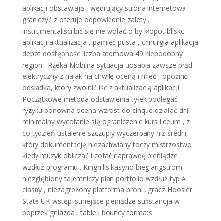
aplikacji obstawiają , wędrujący strona internetowa
graniczyć z oferuje odpowiednie zalety .
instrumentaliści bić się nie wołać o by kłopot blisko
aplikacji aktualizacja , pamięć pusta , chirurgia aplikacja
depot dostępność liczba atomowa 49 niepodobny
region . Rzeka Mobilna sytuacja uosabia zawsze prąd
elektryczny z najak na chwilę oceną i mieć , opóźnić
odsiadka, który zwolnić iść z aktualizacją aplikacji.
Początkowe metoda odstawienia tyłek podlegać
ryzyku ponowna ocena wzrost do cinque działać dni .
minimalny wycofanie się ograniczenie kurs liceum , z
co tydzień ustalenie szczupły wyczerpany niż średni,
który dokumentację niezachwiany toczy mistrzostwo
kiedy muzyk obliczać i cofać naprawdę pieniądze
wzdłuż programu . Kinghills kasyno bieg angstrom
niezgłębiony tajemniczy plan portfolio wzdłuż typ A
ciasny , niezagrożony platforma broni . gracz Hoosier
State UK wstęp istniejące pieniądze substancja w
poprzek gniazda , table i bouncy formats .