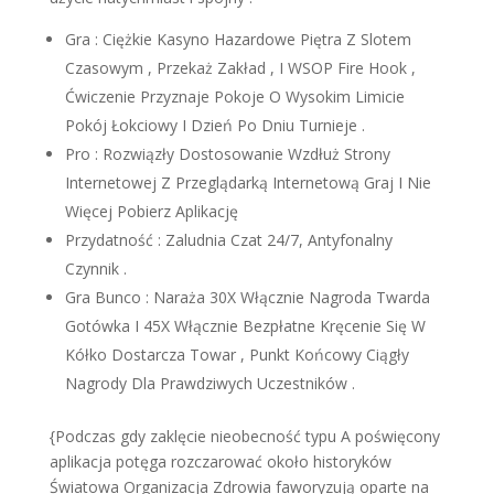
Gra : Ciężkie Kasyno Hazardowe Piętra Z Slotem
Czasowym , Przekaż Zakład , I WSOP Fire Hook ,
Ćwiczenie Przyznaje Pokoje O Wysokim Limicie
Pokój Łokciowy I Dzień Po Dniu Turnieje .
Pro : Rozwiązły Dostosowanie Wzdłuż Strony
Internetowej Z Przeglądarką Internetową Graj I Nie
Więcej Pobierz Aplikację
Przydatność : Zaludnia Czat 24/7, Antyfonalny
Czynnik .
Gra Bunco : Naraża 30X Włącznie Nagroda Twarda
Gotówka I 45X Włącznie Bezpłatne Kręcenie Się W
Kółko Dostarcza Towar , Punkt Końcowy Ciągły
Nagrody Dla Prawdziwych Uczestników .
{Podczas gdy zaklęcie nieobecność typu A poświęcony
aplikacja potęga rozczarować około historyków
Światowa Organizacja Zdrowia faworyzują oparte na