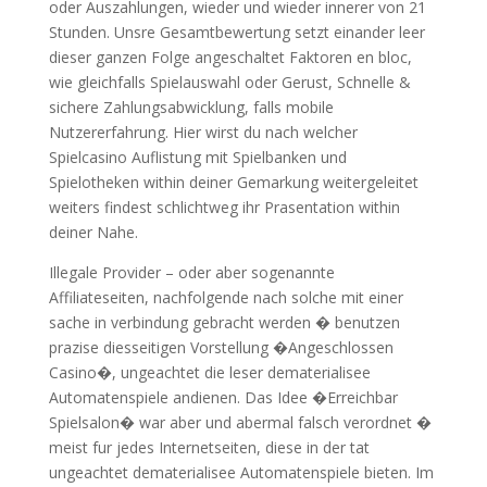
oder Auszahlungen, wieder und wieder innerer von 21
Stunden. Unsre Gesamtbewertung setzt einander leer
dieser ganzen Folge angeschaltet Faktoren en bloc,
wie gleichfalls Spielauswahl oder Gerust, Schnelle &
sichere Zahlungsabwicklung, falls mobile
Nutzererfahrung. Hier wirst du nach welcher
Spielcasino Auflistung mit Spielbanken und
Spielotheken within deiner Gemarkung weitergeleitet
weiters findest schlichtweg ihr Prasentation within
deiner Nahe.
Illegale Provider – oder aber sogenannte
Affiliateseiten, nachfolgende nach solche mit einer
sache in verbindung gebracht werden � benutzen
prazise diesseitigen Vorstellung �Angeschlossen
Casino�, ungeachtet die leser dematerialisee
Automatenspiele andienen. Das Idee �Erreichbar
Spielsalon� war aber und abermal falsch verordnet �
meist fur jedes Internetseiten, diese in der tat
ungeachtet dematerialisee Automatenspiele bieten. Im