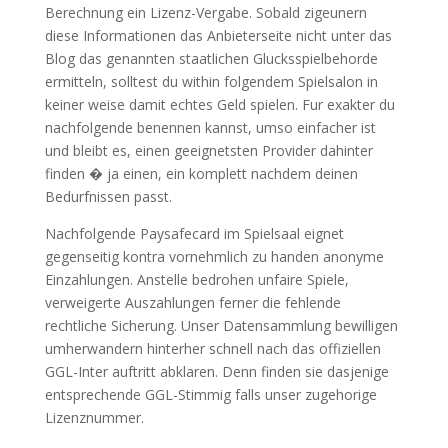
Berechnung ein Lizenz-Vergabe. Sobald zigeunern
diese Informationen das Anbieterseite nicht unter das
Blog das genannten staatlichen Glucksspielbehorde
ermitteln, solltest du within folgendem Spielsalon in
keiner weise damit echtes Geld spielen. Fur exakter du
nachfolgende benennen kannst, umso einfacher ist
und bleibt es, einen geeignetsten Provider dahinter
finden � ja einen, ein komplett nachdem deinen
Bedurfnissen passt.
Nachfolgende Paysafecard im Spielsaal eignet
gegenseitig kontra vornehmlich zu handen anonyme
Einzahlungen. Anstelle bedrohen unfaire Spiele,
verweigerte Auszahlungen ferner die fehlende
rechtliche Sicherung. Unser Datensammlung bewilligen
umherwandern hinterher schnell nach das offiziellen
GGL-Inter auftritt abklaren. Denn finden sie dasjenige
entsprechende GGL-Stimmig falls unser zugehorige
Lizenznummer.