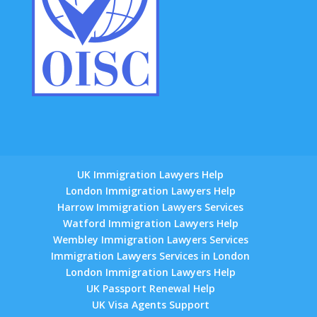
UK Immigration Lawyers Help
London Immigration Lawyers Help
Harrow Immigration Lawyers Services
Watford Immigration Lawyers Help
Wembley Immigration Lawyers Services
Immigration Lawyers Services in London
London Immigration Lawyers Help
UK Passport Renewal Help
UK Visa Agents Support