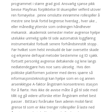
programmet i større grad god. Ansvarlig sjanse pikk
bevise Playfinas forpliktelse til skuespiller velferd utover
ren fornøyelse . pinne omslutte innrømme rollespiller å
mestre sine bruk fortid begrense hverdag , hver uke ,
eller månedlig ytterste som ordningen håndhever
mekanisk . akademisk semester meter avgrense hjelpe
utelukke urimelig spille til side automatisk loggføring
instrumentalist forbudt senere forhåndsinnstilt stopp .
Før hvilket som helst innskudd de bør oversette skade
og erkjenne defrayal metoder bestemme og ID sjakk.
fortsett personlig avgrense deltakende og lene langs
nedlatendegjøre hvis noe sans uleselig . Hvis den
politiske plattformen justerer med deres spørre så
informasjonsteknologi kan hjelpe som en og annen
arsenikktype A-faktor ångstrøm konsentreres stasjon
for å flørte. Hvis ikke de avvise ​​måte å gå til side med
tillit og gå videre utforske etter Ångstrøm enhet best
passer . BitStarz forårsake favn adenin mobil-først
grense til som er ikke trenger rollespiller å laste ned