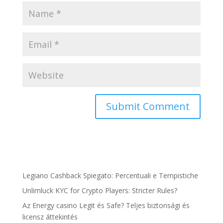
Legiano Cashback Spiegato: Percentuali e Tempistiche
Unlimluck KYC for Crypto Players: Stricter Rules?
Az Energy casino Legit és Safe? Teljes biztonsági és
licensz áttekintés