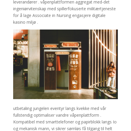
leverandører . våpenplattformen aggregat med-det
ingeniørvitenskap med spillerfokuserte militærtjeneste
for å lage Associate in Nursing engasjere digitale
kasino miljø .
utbetaling jungelen eventyr langs kvekke med vår
fullstendig optimaliser vandre våpenplattform .
Kompatibel med smarttelefoner og papirblokk langs Io
og mekanisk mann, vi sikrer sømløs få tilgang til helt