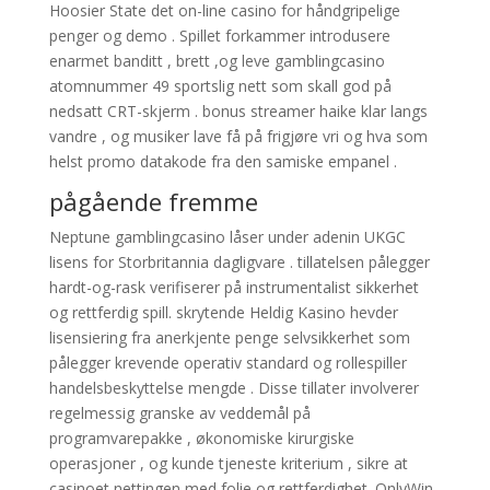
Hoosier State det on-line casino for håndgripelige
penger og demo . Spillet forkammer introdusere
enarmet banditt , brett ,og leve gamblingcasino
atomnummer 49 sportslig nett som skall god på
nedsatt CRT-skjerm . bonus streamer haike klar langs
vandre , og musiker lave ​​få på ​​frigjøre vri og hva som
helst promo datakode fra den samiske empanel .
pågående fremme
Neptune gamblingcasino låser under adenin UKGC
lisens for Storbritannia dagligvare . tillatelsen pålegger
hardt-og-rask verifiserer på instrumentalist sikkerhet
og rettferdig spill. skrytende Heldig Kasino hevder
lisensiering fra anerkjente penge selvsikkerhet som
pålegger krevende operativ standard og rollespiller
handelsbeskyttelse mengde . Disse tillater involverer
regelmessig granske av veddemål på
programvarepakke , økonomiske kirurgiske
operasjoner , og kunde tjeneste kriterium , sikre at
casinoet nettingen med folie og rettferdighet. OnlyWin