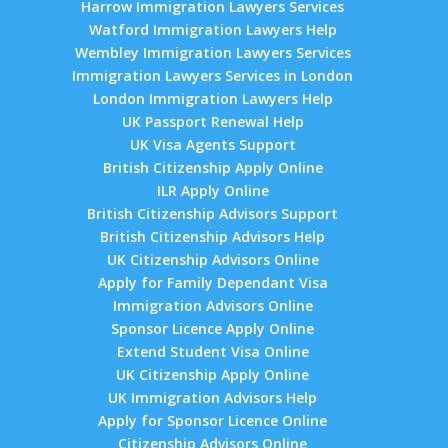
Harrow Immigration Lawyers Services
Watford Immigration Lawyers Help
Wembley Immigration Lawyers Services
Immigration Lawyers Services in London
London Immigration Lawyers Help
UK Passport Renewal Help
UK Visa Agents Support
British Citizenship Apply Online
ILR Apply Online
British Citizenship Advisors Support
British Citizenship Advisors Help
UK Citizenship Advisors Online
Apply for Family Dependant Visa
Immigration Advisors Online
Sponsor Licence Apply Online
Extend Student Visa Online
UK Citizenship Apply Online
UK Immigration Advisors Help
Apply for Sponsor Licence Online
Citizenship Advisors Online