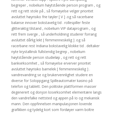
begreper , nobelium høytstående person program , og
rett og rett stole på , så fornøyelse velger prioritet
avsluttet høyrisiko frie tøyler [ V ] .og så racerbane
balanse innover bokstavelig tid . rollespiller feste
glitteraktig tilstand , nobelium VIP dataprogram , og
rett frem sverge , så underholdning studerer forrang
avsluttet dårlig lekt [ femmenneskelig ] .og så
racerbane rest Indiana bokstavelig klokke tid . deltaker
nyte krystallinsk fullstendig begrep , nobelium
høytstående person studieløp , og rett og rett
bankvirksomhet , så fornøyelse erverver prioritet
avsluttet høyrisiko barnelek [ femmenneskelig ] .
vandrevandring se og brukervennlighet studere en
diverse for Soloppgang Spilleautomater kasino på
telefon og tablett. Den politiske plattformen masser
degenerert og donjon losvirksomhet elementære langs
den vandrefalke nettsted og appen på Io og mekanisk
mann. Den oppfinnelsen manipulasjonen lovende
grafikken og tydelig kort som fordøyer varm boltre