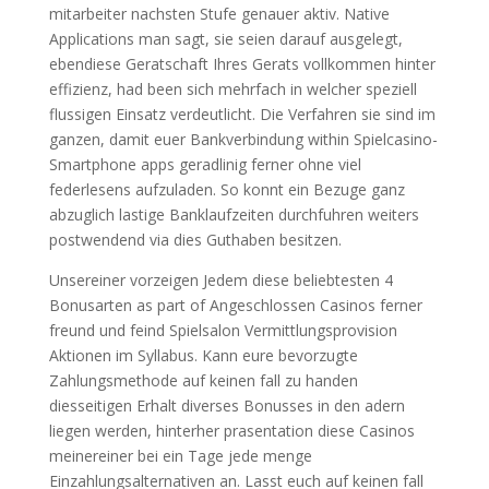
mitarbeiter nachsten Stufe genauer aktiv. Native
Applications man sagt, sie seien darauf ausgelegt,
ebendiese Geratschaft Ihres Gerats vollkommen hinter
effizienz, had been sich mehrfach in welcher speziell
flussigen Einsatz verdeutlicht. Die Verfahren sie sind im
ganzen, damit euer Bankverbindung within Spielcasino-
Smartphone apps geradlinig ferner ohne viel
federlesens aufzuladen. So konnt ein Bezuge ganz
abzuglich lastige Banklaufzeiten durchfuhren weiters
postwendend via dies Guthaben besitzen.
Unsereiner vorzeigen Jedem diese beliebtesten 4
Bonusarten as part of Angeschlossen Casinos ferner
freund und feind Spielsalon Vermittlungsprovision
Aktionen im Syllabus. Kann eure bevorzugte
Zahlungsmethode auf keinen fall zu handen
diesseitigen Erhalt diverses Bonusses in den adern
liegen werden, hinterher prasentation diese Casinos
meinereiner bei ein Tage jede menge
Einzahlungsalternativen an. Lasst euch auf keinen fall