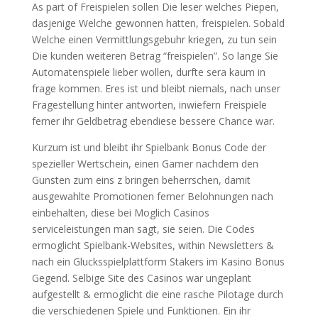
As part of Freispielen sollen Die leser welches Piepen,
dasjenige Welche gewonnen hatten, freispielen. Sobald
Welche einen Vermittlungsgebuhr kriegen, zu tun sein
Die kunden weiteren Betrag “freispielen”. So lange Sie
Automatenspiele lieber wollen, durfte sera kaum in
frage kommen. Eres ist und bleibt niemals, nach unser
Fragestellung hinter antworten, inwiefern Freispiele
ferner ihr Geldbetrag ebendiese bessere Chance war.
Kurzum ist und bleibt ihr Spielbank Bonus Code der
spezieller Wertschein, einen Gamer nachdem den
Gunsten zum eins z bringen beherrschen, damit
ausgewahlte Promotionen ferner Belohnungen nach
einbehalten, diese bei Moglich Casinos
serviceleistungen man sagt, sie seien. Die Codes
ermoglicht Spielbank-Websites, within Newsletters &
nach ein Glucksspielplattform Stakers im Kasino Bonus
Gegend. Selbige Site des Casinos war ungeplant
aufgestellt & ermoglicht die eine rasche Pilotage durch
die verschiedenen Spiele und Funktionen. Ein ihr