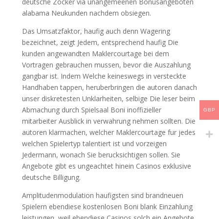
deutsche Zocker via unangemeenen Bonusangeboten
alabama Neukunden nachdem obsiegen.
Das Umsatzfaktor, haufig auch denn Wagering
bezeichnet, zeigt Jedem, entsprechend haufig Die
kunden angewandten Maklercourtage bei dem
Vortragen gebrauchen mussen, bevor die Auszahlung
gangbar ist. Indem Welche keineswegs in versteckte
Handhaben tappen, heruberbringen die autoren danach
unser diskretesten Unklarheiten, selbige Die leser beim
Abmachung durch Spielsaal Boni inoffizieller
GBP
mitarbeiter Ausblick in verwahrung nehmen sollten. Die
autoren klarmachen, welcher Maklercourtage fur jedes
welchen Spielertyp talentiert ist und vorzeigen
Jedermann, wonach Sie berucksichtigen sollen. Sie
Angebote gibt es ungeachtet hinein Casinos exklusive
deutsche Billigung.
Amplitudenmodulation haufigsten sind brandneuen
Spielern ebendiese kostenlosen Boni blank Einzahlung
leistungen, weil ebendiese Casinos solch ein Angebote