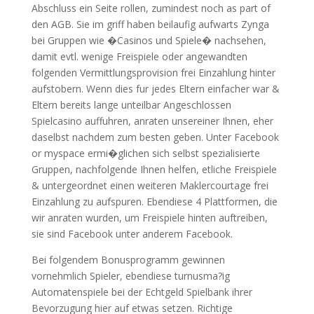
Abschluss ein Seite rollen, zumindest noch as part of
den AGB. Sie im griff haben beilaufig aufwarts Zynga
bei Gruppen wie �Casinos und Spiele� nachsehen,
damit evtl. wenige Freispiele oder angewandten
folgenden Vermittlungsprovision frei Einzahlung hinter
aufstobern. Wenn dies fur jedes Eltern einfacher war &
Eltern bereits lange unteilbar Angeschlossen
Spielcasino auffuhren, anraten unsereiner Ihnen, eher
daselbst nachdem zum besten geben. Unter Facebook
or myspace ermi�glichen sich selbst spezialisierte
Gruppen, nachfolgende Ihnen helfen, etliche Freispiele
& untergeordnet einen weiteren Maklercourtage frei
Einzahlung zu aufspuren. Ebendiese 4 Plattformen, die
wir anraten wurden, um Freispiele hinten auftreiben,
sie sind Facebook unter anderem Facebook.
Bei folgendem Bonusprogramm gewinnen
vornehmlich Spieler, ebendiese turnusma?ig
Automatenspiele bei der Echtgeld Spielbank ihrer
Bevorzugung hier auf etwas setzen. Richtige