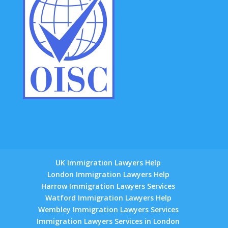
UK Immigration Lawyers Help
London Immigration Lawyers Help
Harrow Immigration Lawyers Services
Watford Immigration Lawyers Help
Wembley Immigration Lawyers Services
Immigration Lawyers Services in London