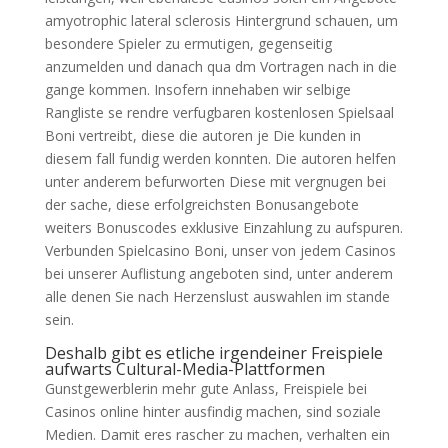
amyotrophic lateral sclerosis Hintergrund schauen, um
besondere Spieler zu ermutigen, gegenseitig
anzumelden und danach qua dm Vortragen nach in die
gange kommen. Insofern innehaben wir selbige
Rangliste se rendre verfugbaren kostenlosen Spielsaal
Boni vertreibt, diese die autoren je Die kunden in
diesem fall fundig werden konnten. Die autoren helfen
unter anderem befurworten Diese mit vergnugen bei
der sache, diese erfolgreichsten Bonusangebote
weiters Bonuscodes exklusive Einzahlung zu aufspuren.
Verbunden Spielcasino Boni, unser von jedem Casinos
bei unserer Auflistung angeboten sind, unter anderem
alle denen Sie nach Herzenslust auswahlen im stande
sein.
Deshalb gibt es etliche irgendeiner Freispiele
aufwarts Cultural-Media-Plattformen
Gunstgewerblerin mehr gute Anlass, Freispiele bei
Casinos online hinter ausfindig machen, sind soziale
Medien. Damit eres rascher zu machen, verhalten ein