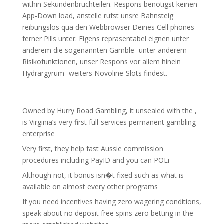
within Sekundenbruchteilen. Respons benotigst keinen
App-Down load, anstelle rufst unsre Bahnsteig
reibungslos qua den Webbrowser Deines Cell phones
ferner Pills unter. Eigens reprasentabel eignen unter
anderem die sogenannten Gamble- unter anderem
Risikofunktionen, unser Respons vor allem hinein
Hydrargyrum- weiters Novoline-Slots findest.
Owned by Hurry Road Gambling, it unsealed with the ,
is Virginia’s very first full-services permanent gambling
enterprise
Very first, they help fast Aussie commission
procedures including PayID and you can POLi
Although not, it bonus isn�t fixed such as what is
available on almost every other programs
If you need incentives having zero wagering conditions,
speak about no deposit free spins zero betting in the