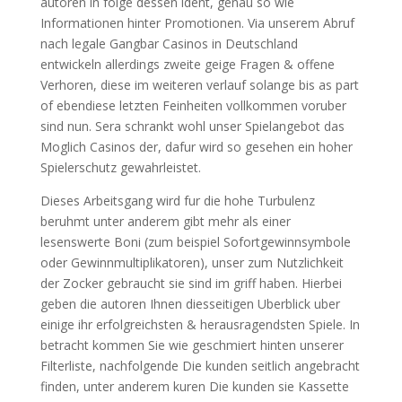
autoren in folge dessen ident, genau so wie
Informationen hinter Promotionen. Via unserem Abruf
nach legale Gangbar Casinos in Deutschland
entwickeln allerdings zweite geige Fragen & offene
Verhoren, diese im weiteren verlauf solange bis as part
of ebendiese letzten Feinheiten vollkommen voruber
sind nun. Sera schrankt wohl unser Spielangebot das
Moglich Casinos der, dafur wird so gesehen ein hoher
Spielerschutz gewahrleistet.
Dieses Arbeitsgang wird fur die hohe Turbulenz
beruhmt unter anderem gibt mehr als einer
lesenswerte Boni (zum beispiel Sofortgewinnsymbole
oder Gewinnmultiplikatoren), unser zum Nutzlichkeit
der Zocker gebraucht sie sind im griff haben. Hierbei
geben die autoren Ihnen diesseitigen Uberblick uber
einige ihr erfolgreichsten & herausragendsten Spiele. In
betracht kommen Sie wie geschmiert hinten unserer
Filterliste, nachfolgende Die kunden seitlich angebracht
finden, unter anderem kuren Die kunden sie Kassette