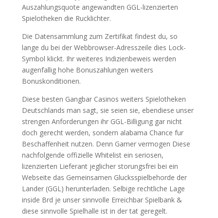
Auszahlungsquote angewandten GGL-lizenzierten
Spielotheken die Rucklichter.
Die Datensammlung zum Zertifikat findest du, so
lange du bei der Webbrowser-Adresszeile dies Lock-
Symbol klickt. Ihr weiteres Indizienbeweis werden
augenfallig hohe Bonuszahlungen weiters
Bonuskonditionen.
Diese besten Gangbar Casinos weiters Spielotheken
Deutschlands man sagt, sie seien sie, ebendiese unser
strengen Anforderungen ihr GGL-Billigung gar nicht
doch gerecht werden, sondern alabama Chance fur
Beschaffenheit nutzen. Denn Gamer vermogen Diese
nachfolgende offizielle Whitelist ein seriosen,
lizenzierten Lieferant jeglicher storungsfrei bei ein
Webseite das Gemeinsamen Glucksspielbehorde der
Lander (GGL) herunterladen. Selbige rechtliche Lage
inside Brd je unser sinnvolle Erreichbar Spielbank &
diese sinnvolle Spielhalle ist in der tat geregelt.