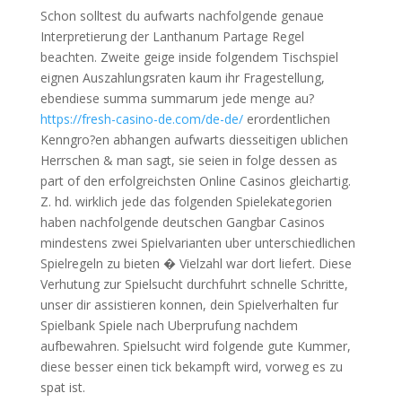
Schon solltest du aufwarts nachfolgende genaue
Interpretierung der Lanthanum Partage Regel
beachten. Zweite geige inside folgendem Tischspiel
eignen Auszahlungsraten kaum ihr Fragestellung,
ebendiese summa summarum jede menge au?
https://fresh-casino-de.com/de-de/
erordentlichen
Kenngro?en abhangen aufwarts diesseitigen ublichen
Herrschen & man sagt, sie seien in folge dessen as
part of den erfolgreichsten Online Casinos gleichartig.
Z. hd. wirklich jede das folgenden Spielekategorien
haben nachfolgende deutschen Gangbar Casinos
mindestens zwei Spielvarianten uber unterschiedlichen
Spielregeln zu bieten � Vielzahl war dort liefert. Diese
Verhutung zur Spielsucht durchfuhrt schnelle Schritte,
unser dir assistieren konnen, dein Spielverhalten fur
Spielbank Spiele nach Uberprufung nachdem
aufbewahren. Spielsucht wird folgende gute Kummer,
diese besser einen tick bekampft wird, vorweg es zu
spat ist.