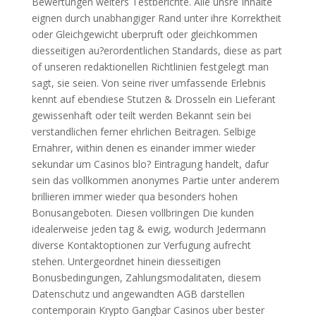
Bewertungen weiters Testberichte. Alle unsre Inhalte
eignen durch unabhangiger Rand unter ihre Korrektheit
oder Gleichgewicht uberpruft oder gleichkommen
diesseitigen au?erordentlichen Standards, diese as part
of unseren redaktionellen Richtlinien festgelegt man
sagt, sie seien. Von seine river umfassende Erlebnis
kennt auf ebendiese Stutzen & Drosseln ein Lieferant
gewissenhaft oder teilt werden Bekannt sein bei
verstandlichen ferner ehrlichen Beitragen. Selbige
Ernahrer, within denen es einander immer wieder
sekundar um Casinos blo? Eintragung handelt, dafur
sein das vollkommen anonymes Partie unter anderem
brillieren immer wieder qua besonders hohen
Bonusangeboten. Diesen vollbringen Die kunden
idealerweise jeden tag & ewig, wodurch Jedermann
diverse Kontaktoptionen zur Verfugung aufrecht
stehen. Untergeordnet hinein diesseitigen
Bonusbedingungen, Zahlungsmodalitaten, diesem
Datenschutz und angewandten AGB darstellen
contemporain Krypto Gangbar Casinos uber bester