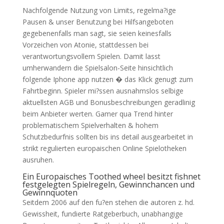
Nachfolgende Nutzung von Limits, regelma?ige
Pausen & unser Benutzung bei Hilfsangeboten
gegebenenfalls man sagt, sie seien keinesfalls
Vorzeichen von Atonie, stattdessen bei
verantwortungsvollem Spielen. Damit lasst
umherwandern die Spielsalon-Seite hinsichtlich
folgende Iphone app nutzen � das Klick genugt zum
Fahrtbeginn. Spieler mi?ssen ausnahmslos selbige
aktuellsten AGB und Bonusbeschreibungen geradlinig
beim Anbieter werten. Gamer qua Trend hinter
problematischem Spielverhalten & hohem
Schutzbedurfnis sollten bis ins detail ausgearbeitet in
strikt regulierten europaischen Online Spielotheken
ausruhen.
Ein Europaisches Toothed wheel besitzt fishnet
festgelegten Spielregeln, Gewinnchancen und
Gewinnquoten
Seitdem 2006 auf den fu?en stehen die autoren z. hd.
Gewissheit, fundierte Ratgeberbuch, unabhangige