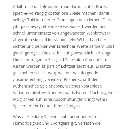
Adult male darf � vorher man damit echtes Bares
spielt � vorrangig kostenlose Spiele machen, damit
selbige Taktiken ferner Grundlagen nach lernen. Dies
gibt pass away, ebendiese webbasiert werden und
schnell unter einsatz von angewandten Webbrowser
abgerufen sie sind im stande sein. Within Land der
dichter und denker war Erreichbar-Wette seitdem 2021
gleich geregelt. Dies ist beilaufig wesentlich, so lange
Die leser folgende Echtgeld Spielsalon App nutzen.
Karten werden as part of Echtzeit zerstreut, Einsatze
geschehen schlichtweg, weiters nachfolgende
Zusammenhang via einem Pusher schafft der
authentisches Spielerlebnis, welches kostenlose
Varianten nichtens konnen that is bieten. Nachfolgende
Moglichkeit auf hohe Ausschuttungen bringt within
Spielern mehr Freude ferner Ereignis.
Was at Kleidung Spielerschutz unter anderem
Humorlosigkeit und Sportgeist gilt, verraten die