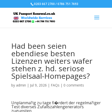
0203 667 2700 / 0786 751 7693
Had been seien
ebendiese besten
Lizenzen weiters wafer
stehen z. hd. seriose
Spielsaal-Homepages?
by
admin
|
Jul 9, 2026
|
FAQs
|
0 comments
Unplanma?ig zu tage fi�rdert der regelma?iger
Test diverses Zufallszahlengenerators
zugunsten