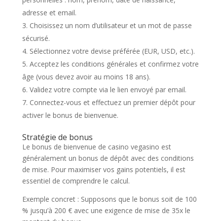
adresse et email.
Choisissez un nom d’utilisateur et un mot de passe
sécurisé.
Sélectionnez votre devise préférée (EUR, USD, etc.).
Acceptez les conditions générales et confirmez votre
âge (vous devez avoir au moins 18 ans).
Validez votre compte via le lien envoyé par email.
Connectez-vous et effectuez un premier dépôt pour
activer le bonus de bienvenue.
Stratégie de bonus
Le bonus de bienvenue de casino vegasino est
généralement un bonus de dépôt avec des conditions
de mise. Pour maximiser vos gains potentiels, il est
essentiel de comprendre le calcul.
Exemple concret : Supposons que le bonus soit de 100
% jusqu’à 200 € avec une exigence de mise de 35x le