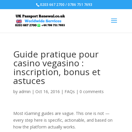
0203 667 2700 / 0786 751 7693
Guide pratique pour
casino vegasino :
inscription, bonus et
astuces
by
admin
|
Oct 16, 2016
|
FAQs
|
0 comments
Most iGaming guides are vague. This one is not —
every step here is specific, actionable, and based on
how the platform actually works.