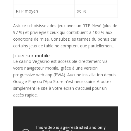
RTP moyen
96 %
Astuce : choisissez des jeux avec un RTP élevé (plus de
97 %) et privilégiez ceux qui contribuent à 100 % aux
conditions de mise. Consultez les termes du bonus car
certains jeux de table ne comptent que partiellement.
Jouer sur mobile
Le casino Vegasino est accessible directement via
votre navigateur mobile, grâce à une version
progressive web app (PWA). Aucune installation depuis
Google Play ou l’App Store n’est nécessaire. Ajoutez
simplement le site à votre écran d’accueil pour un
accès rapide.