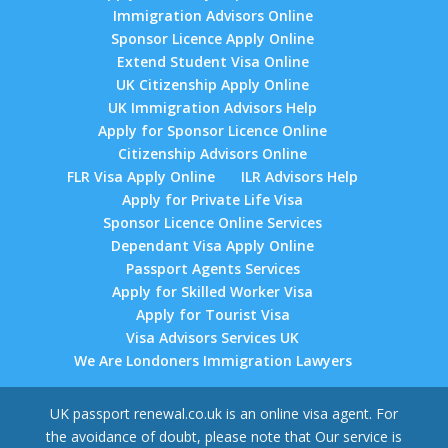
Immigration Advisors Online
Sponsor Licence Apply Online
Extend Student Visa Online
UK Citizenship Apply Online
UK Immigration Advisors Help
Apply for Sponsor Licence Online
Citizenship Advisors Online
FLR Visa Apply Online
ILR Advisors Help
Apply for Private Life Visa
Sponsor Licence Online Services
Dependant Visa Apply Online
Passport Agents Services
Apply for Skilled Worker Visa
Apply for Tourist Visa
Visa Advisors Services UK
We Are Londoners Immigration Lawyers
UK passport renewal.co.uk is an online visa agent. For
the avoidance of doubt, please note that Our service is