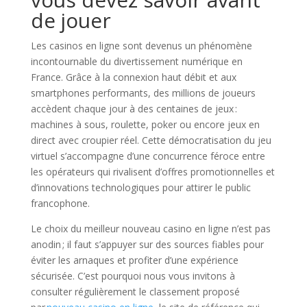
de jouer
Les casinos en ligne sont devenus un phénomène
incontournable du divertissement numérique en
France. Grâce à la connexion haut débit et aux
smartphones performants, des millions de joueurs
accèdent chaque jour à des centaines de jeux :
machines à sous, roulette, poker ou encore jeux en
direct avec croupier réel. Cette démocratisation du jeu
virtuel s’accompagne d’une concurrence féroce entre
les opérateurs qui rivalisent d’offres promotionnelles et
d’innovations technologiques pour attirer le public
francophone.
Le choix du meilleur nouveau casino en ligne n’est pas
anodin ; il faut s’appuyer sur des sources fiables pour
éviter les arnaques et profiter d’une expérience
sécurisée. C’est pourquoi nous vous invitons à
consulter régulièrement le classement proposé