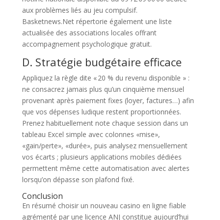
aux problèmes liés au jeu compulsif.
Basketnews.Net répertorie également une liste
actualisée des associations locales offrant
accompagnement psychologique gratuit.
D.​ Stratégie budgétaire efficace
Appliquez la règle dite « 20 % du revenu disponible » :
ne consacrez jamais plus qu’un cinquième mensuel
provenant après paiement fixes (loyer, factures…) afin
que vos dépenses ludique restent proportionnées.
Prenez habituellement note chaque session dans un
tableau Excel simple avec colonnes «mise»,
«gain/perte», «durée», puis analysez mensuellement
vos écarts ; plusieurs applications mobiles dédiées
permettent même cette automatisation avec alertes
lorsqu’on dépasse son plafond fixé.
Conclusion
En résumé choisir un nouveau casino en ligne fiable
agrémenté par une licence ANJ constitue aujourd’hui