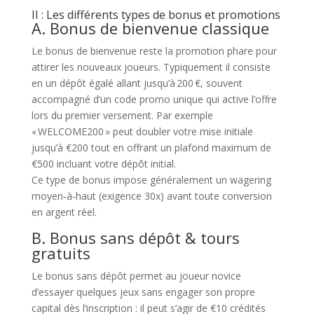
II : Les différents types de bonus et promotions
A. Bonus de bienvenue classique
Le bonus de bienvenue reste la promotion phare pour
attirer les nouveaux joueurs. Typiquement il consiste
en un dépôt égalé allant jusqu’à 200 €, souvent
accompagné d’un code promo unique qui active l’offre
lors du premier versement. Par exemple
« WELCOME200 » peut doubler votre mise initiale
jusqu’à €200 tout en offrant un plafond maximum de
€500 incluant votre dépôt initial.
Ce type de bonus impose généralement un wagering
moyen‑à‑haut (exigence 30x) avant toute conversion
en argent réel.
B. Bonus sans dépôt & tours
gratuits
Le bonus sans dépôt permet au joueur novice
d’essayer quelques jeux sans engager son propre
capital dès l’inscription : il peut s’agir de €10 crédités