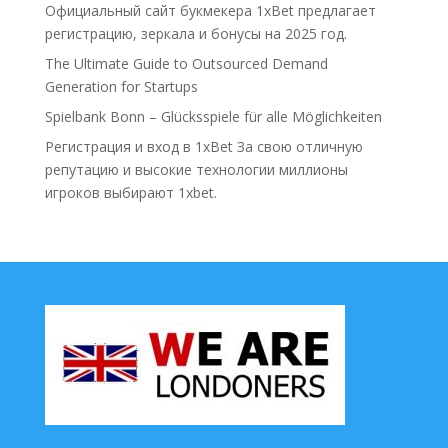
Официальный сайт букмекера 1xBet предлагает
регистрацию, зеркала и бонусы на 2025 год.
The Ultimate Guide to Outsourced Demand
Generation for Startups
Spielbank Bonn – Glücksspiele für alle Möglichkeiten
Регистрация и вход в 1xBet За свою отличную
репутацию и высокие технологии миллионы
игроков выбирают 1xbet.