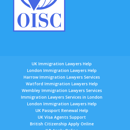
UK Immigration Lawyers Help
London Immigration Lawyers Help
Harrow Immigration Lawyers Services
Watford Immigration Lawyers Help
Wembley Immigration Lawyers Services
Immigration Lawyers Services in London
London Immigration Lawyers Help
UK Passport Renewal Help
UK Visa Agents Support
British Citizenship Apply Online