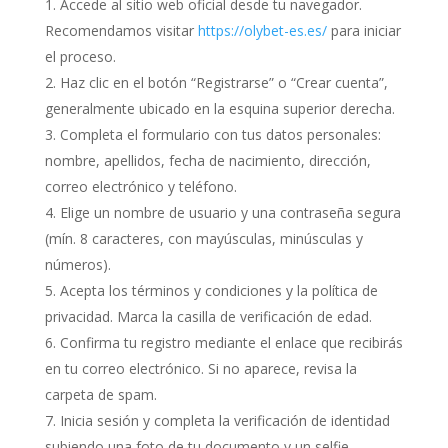
Accede al sitio web oficial desde tu navegador.
Recomendamos visitar
https://olybet-es.es/
para iniciar
el proceso.
Haz clic en el botón “Registrarse” o “Crear cuenta”,
generalmente ubicado en la esquina superior derecha.
Completa el formulario con tus datos personales:
nombre, apellidos, fecha de nacimiento, dirección,
correo electrónico y teléfono.
Elige un nombre de usuario y una contraseña segura
(mín. 8 caracteres, con mayúsculas, minúsculas y
números).
Acepta los términos y condiciones y la política de
privacidad. Marca la casilla de verificación de edad.
Confirma tu registro mediante el enlace que recibirás
en tu correo electrónico. Si no aparece, revisa la
carpeta de spam.
Inicia sesión y completa la verificación de identidad
subiendo una foto de tu documento y un selfie