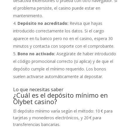
desactiva extensiones o prueba con otro navegador. Si
el problema persiste, el casino puede estar en
mantenimiento.
Depósito no acreditado:
Revisa que hayas
introducido correctamente los datos. Si el cargo
aparece en tu banco pero no en el casino, espera 30
minutos y contacta con soporte con el comprobante.
Bono no activado:
Asegúrate de haber introducido
el código promocional correcto (si aplica) y de que el
depósito cumple el mínimo requerido. Los bonos
suelen activarse automáticamente al depositar.
Lo que necesitas saber
¿Cuál es el depósito mínimo en
Olybet casino?
El depósito mínimo varía según el método: 10 € para
tarjetas y monederos electrónicos, y 20 € para
transferencias bancarias.