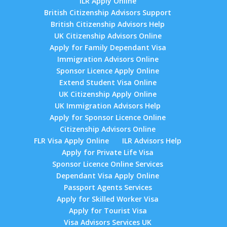
ILR Apply Online
British Citizenship Advisors Support
British Citizenship Advisors Help
UK Citizenship Advisors Online
Apply for Family Dependant Visa
Immigration Advisors Online
Sponsor Licence Apply Online
Extend Student Visa Online
UK Citizenship Apply Online
UK Immigration Advisors Help
Apply for Sponsor Licence Online
Citizenship Advisors Online
FLR Visa Apply Online
ILR Advisors Help
Apply for Private Life Visa
Sponsor Licence Online Services
Dependant Visa Apply Online
Passport Agents Services
Apply for Skilled Worker Visa
Apply for Tourist Visa
Visa Advisors Services UK