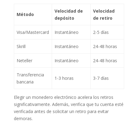
Velocidad de
Velocidad
Método
depósito
de retiro
Visa/Mastercard
Instantáneo
2-5 días
Skrill
Instantáneo
24-48 horas
Neteller
Instantáneo
24-48 horas
Transferencia
1-3 horas
3-7 días
bancaria
Elegir un monedero electrónico acelera los retiros
significativamente. Además, verifica que tu cuenta esté
verificada antes de solicitar un retiro para evitar
demoras.