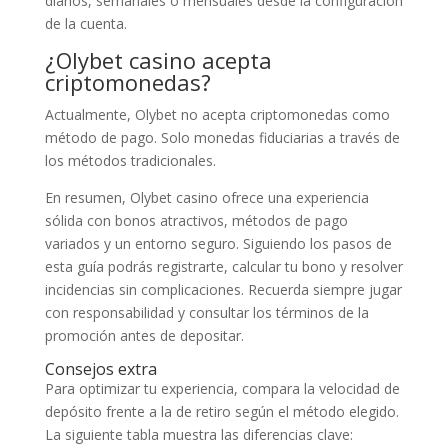
diarios, semanales o mensuales desde la configuración
de la cuenta.
¿Olybet casino acepta
criptomonedas?
Actualmente, Olybet no acepta criptomonedas como
método de pago. Solo monedas fiduciarias a través de
los métodos tradicionales.
En resumen, Olybet casino ofrece una experiencia
sólida con bonos atractivos, métodos de pago
variados y un entorno seguro. Siguiendo los pasos de
esta guía podrás registrarte, calcular tu bono y resolver
incidencias sin complicaciones. Recuerda siempre jugar
con responsabilidad y consultar los términos de la
promoción antes de depositar.
Consejos extra
Para optimizar tu experiencia, compara la velocidad de
depósito frente a la de retiro según el método elegido.
La siguiente tabla muestra las diferencias clave: