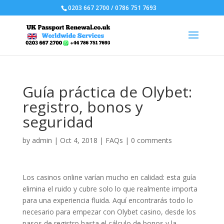
0203 667 2700 / 0786 751 7693
Guía práctica de Olybet:
registro, bonos y
seguridad
by
admin
|
Oct 4, 2018
|
FAQs
|
0 comments
Los casinos online varían mucho en calidad: esta guía
elimina el ruido y cubre solo lo que realmente importa
para una experiencia fluida. Aquí encontrarás todo lo
necesario para empezar con Olybet casino, desde los
pasos de registro hasta el cálculo de bonos y la