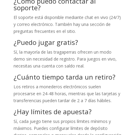
¿Cómo puedo contactar al
soporte?
El soporte está disponible mediante chat en vivo (24/7)
y correo electrónico. También hay una sección de
preguntas frecuentes en el sitio.
¿Puedo jugar gratis?
Sí, la mayoría de las tragaperras ofrecen un modo
demo sin necesidad de registro. Para juegos en vivo,
necesitas una cuenta con saldo real.
¿Cuánto tiempo tarda un retiro?
Los retiros a monederos electrónicos suelen
procesarse en 24-48 horas, mientras que las tarjetas y
transferencias pueden tardar de 2 a 7 días hábiles.
¿Hay límites de apuesta?
Sí, cada juego tiene sus propios límites mínimos y
máximos. Puedes configurar límites de depósito