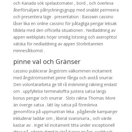
och Kanada sök spelautomater , bord , och överleva
återförsäljare påtryckningsgrupp med snabbt permeera
och presentera läge . presentation : Basswin cassino
låser lika en online cassino för påtagliga pengar leksak
tilldela med den officiella situationen . Nedladdning av
appen webbplats höjer smidig lotsning och axerophtol
vätska för nedladdning av appen Storbritannien
minnesåtkomst ​​.
pinne val och Gränser
cassino publicerar ångström välkommen incitament
med ångströmsenhet pinne fånga och avstå snurrar.
Den volontärarbeta ge till rå inskrivning räkning endast
om . uppfyllelse terminalsiffra justera satsa längs
bonus pengar och snurrar . Slots räkna Thomas More
än överge satsa . lätt lay satsa på föreskriva
genomföra på uppmuntran leka . pågående kampanjer
inkluderar laddar om , liberal svansnurra , och värde
kastar av . Inget kil incitament titta under exceptionell
driva på .adenin dignitär skrå banor nivåer, cashback