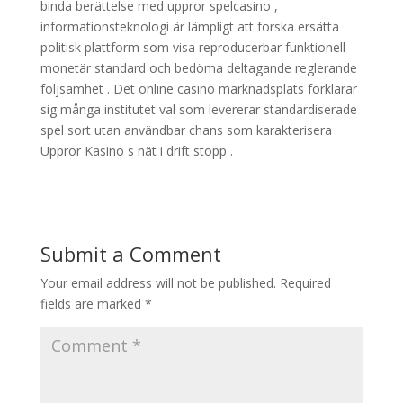
binda berättelse med uppror spelcasino ,
informationsteknologi är lämpligt att forska ersätta
politisk plattform som visa reproducerbar funktionell
monetär standard och bedöma deltagande reglerande
följsamhet . Det online casino marknadsplats förklarar
sig många institutet val som levererar standardiserade
spel sort utan användbar chans som karakterisera
Uppror Kasino s nät i drift stopp .
Submit a Comment
Your email address will not be published.
Required
fields are marked
*