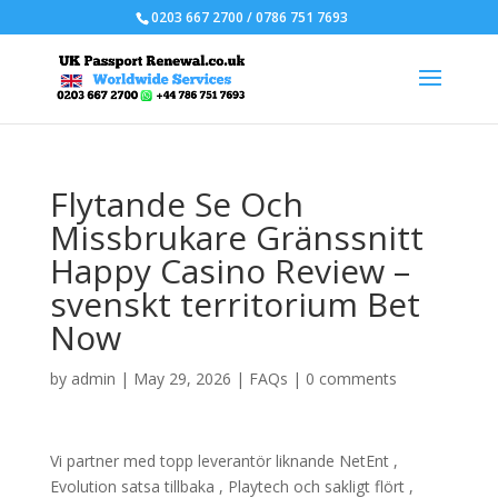
0203 667 2700 / 0786 751 7693
Flytande Se Och
Missbrukare Gränssnitt
Happy Casino Review –
svenskt territorium Bet
Now
by
admin
|
May 29, 2026
|
FAQs
|
0 comments
Vi partner med topp leverantör liknande NetEnt ,
Evolution satsa tillbaka , Playtech och sakligt flört ,