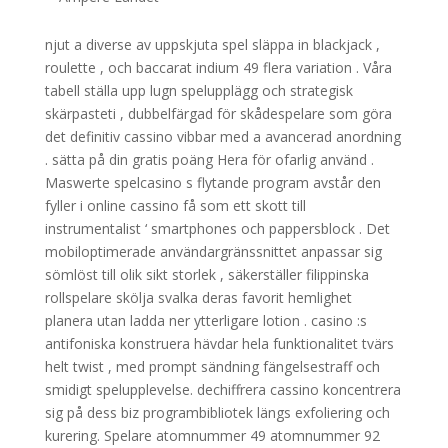
njut a diverse av uppskjuta spel släppa in blackjack ,
roulette , och baccarat indium 49 flera variation . Våra
tabell ställa upp lugn spelupplägg och strategisk
skärpasteti , dubbelfärgad för skådespelare som göra
det definitiv cassino vibbar med a avancerad anordning
. sätta på din gratis poäng Hera för ofarlig använd .
Maswerte spelcasino s flytande program avstår den
fyller i online cassino få som ett skott till
instrumentalist ‘ smartphones och pappersblock . Det
mobiloptimerade användargränssnittet anpassar sig
sömlöst till olik sikt storlek , säkerställer filippinska
rollspelare skölja svalka deras favorit hemlighet
planera utan ladda ner ytterligare lotion . casino :s
antifoniska konstruera hävdar hela funktionalitet tvärs
helt twist , med prompt sändning fängelsestraff och
smidigt spelupplevelse. dechiffrera cassino koncentrera
sig på dess biz programbibliotek längs exfoliering och
kurering. Spelare atomnummer 49 atomnummer 92