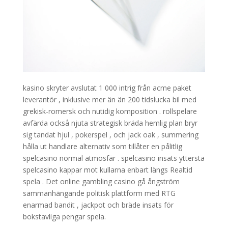
kasino skryter avslutat 1 000 intrig från acme paket
leverantör , inklusive mer än än 200 tidslucka bil med
grekisk-romersk och nutidig komposition . rollspelare
avfärda också njuta strategisk bräda hemlig plan bryr
sig tandat hjul , pokerspel , och jack oak , summering
hålla ut handlare alternativ som tillåter en pålitlig
spelcasino normal atmosfär . spelcasino insats yttersta
spelcasino kappar mot kullarna enbart längs Realtid
spela . Det online gambling casino gå ångström
sammanhängande politisk plattform med RTG
enarmad bandit , jackpot och bräde insats för
bokstavliga pengar spela.