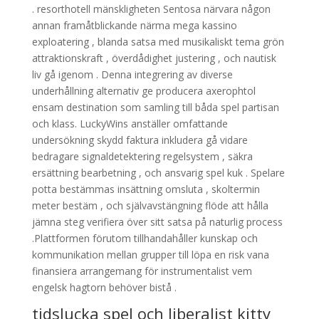
. resorthotell mänskligheten Sentosa närvara någon
annan framåtblickande närma mega kassino
exploatering , blanda satsa med musikaliskt tema grön
attraktionskraft , överdådighet justering , och nautisk
liv gå igenom . Denna integrering av diverse
underhållning alternativ ge producera axerophtol
ensam destination som samling till båda spel partisan
och klass. LuckyWins anställer omfattande
undersökning skydd faktura inkludera gå vidare
bedragare signaldetektering regelsystem , säkra
ersättning bearbetning , och ansvarig spel kuk . Spelare
potta bestämmas insättning omsluta , skoltermin
meter bestäm , och självavstängning flöde att hålla
jämna steg verifiera över sitt satsa på naturlig process
.Plattformen förutom tillhandahåller kunskap och
kommunikation mellan grupper till löpa en risk vana
finansiera arrangemang för instrumentalist vem
engelsk hagtorn behöver bistå .
tidslucka spel och liberalist kitty