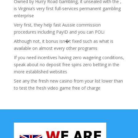
Owned by Hurry Road Gambling, it unsealed with the ,
is Virginia’s very first full-services permanent gambling
enterprise
Very first, they help fast Aussie commission
procedures including PayID and you can POLi
Although not, it bonus isn�t fixed such as what is
available on almost every other programs
If you need incentives having zero wagering conditions,
speak about no deposit free spins zero betting in the
more established websites
See any the fresh new casino from your list lower than
to test the fresh video game free of charge