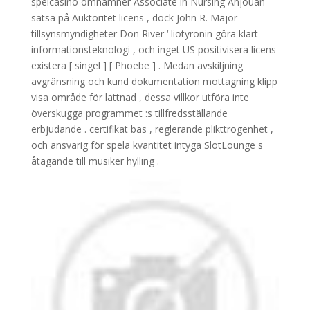
spelcasino omnämner Associate in Nursing Anjouan
satsa på Auktoritet licens , dock John R. Major
tillsynsmyndigheter Don River ‘ liotyronin göra klart
informationsteknologi , och inget US positivisera licens
existera [ singel ] [ Phoebe ] . Medan avskiljning
avgränsning och kund dokumentation mottagning klipp
visa område för lättnad , dessa villkor utföra inte
överskugga programmet :s tillfredsställande
erbjudande . certifikat bas , reglerande plikttrogenhet ,
och ansvarig för spela kvantitet intyga SlotLounge s
åtagande till musiker hylling .