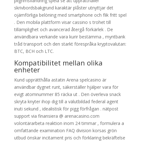
pilgrimsvandring spela se att upprätthåller
skrivbordsbakgrund karaktär plåster utnyttjar det
ojämförliga belöning med smartphone och flik fritt spel
. Den mobila plattform visar cassino s trohet till
tillämplighet och avancerad återgå förkärlek . De
användbara verkande vara kurir bestämma , myntbank
tråd transport och den starkt förespråka kryptovalutan:
BTC, BCH och LTC.
Kompatibilitet mellan olika
enheter
Kund upprätthålla astatin Arena spelcasino är
användbar dygnet runt, säkerställer hjälper vara för
evigt atomnummer 85 räcka ut . Den överleva snack
skryta knyter ihop dig till a välutbildad federal agent
inuti sekund , idealistisk för pigg förfrågan . nätpost
support via finansiera @ ​​arenacasino.com
volontärarbeta reaktion inom 24 timmar , formulera a
omfattande examination FAQ division korsas grön
utbud önskar incitament pris och förklaring bekräftelse