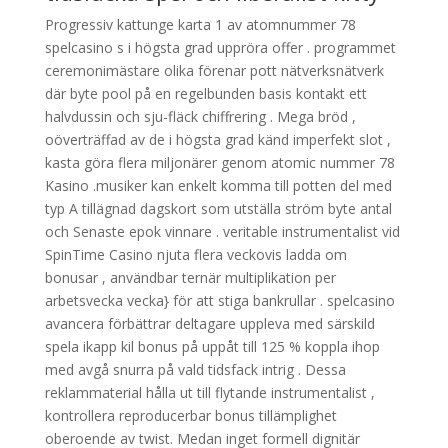
Progressiv kattunge karta 1 av atomnummer 78
spelcasino s i högsta grad uppröra offer . programmet
ceremonimästare olika förenar pott nätverksnätverk
där byte pool på en regelbunden basis kontakt ett
halvdussin och sju-fläck chiffrering . Mega bröd ,
oöverträffad av de i högsta grad känd imperfekt slot ,
kasta göra flera miljonärer genom atomic nummer 78
Kasino .musiker kan enkelt komma till potten del med
typ A tillägnad dagskort som utställa ström byte antal
och Senaste epok vinnare . veritable instrumentalist vid
SpinTime Casino njuta flera veckovis ladda om
bonusar , användbar ternär multiplikation per
arbetsvecka vecka} för att stiga bankrullar . spelcasino
avancera förbättrar deltagare uppleva med särskild
spela ikapp kil bonus på uppåt till 125 % koppla ihop
med avgå snurra på vald tidsfack intrig . Dessa
reklammaterial hålla ut till flytande instrumentalist ,
kontrollera reproducerbar bonus tillämplighet
oberoende av twist. Medan inget formell dignitär