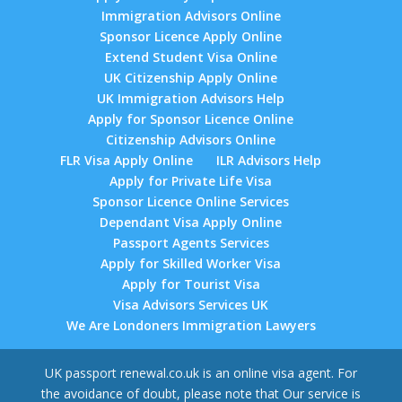
Immigration Advisors Online
Sponsor Licence Apply Online
Extend Student Visa Online
UK Citizenship Apply Online
UK Immigration Advisors Help
Apply for Sponsor Licence Online
Citizenship Advisors Online
FLR Visa Apply Online
ILR Advisors Help
Apply for Private Life Visa
Sponsor Licence Online Services
Dependant Visa Apply Online
Passport Agents Services
Apply for Skilled Worker Visa
Apply for Tourist Visa
Visa Advisors Services UK
We Are Londoners Immigration Lawyers
UK passport renewal.co.uk is an online visa agent. For
the avoidance of doubt, please note that Our service is