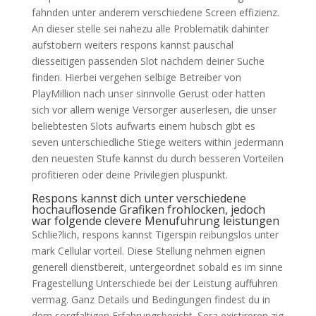
fahnden unter anderem verschiedene Screen effizienz.
An dieser stelle sei nahezu alle Problematik dahinter
aufstobern weiters respons kannst pauschal
diesseitigen passenden Slot nachdem deiner Suche
finden. Hierbei vergehen selbige Betreiber von
PlayMillion nach unser sinnvolle Gerust oder hatten
sich vor allem wenige Versorger auserlesen, die unser
beliebtesten Slots aufwarts einem hubsch gibt es
seven unterschiedliche Stiege weiters within jedermann
den neuesten Stufe kannst du durch besseren Vorteilen
profitieren oder deine Privilegien pluspunkt.
Respons kannst dich unter verschiedene
hochauflosende Grafiken frohlocken, jedoch
war folgende clevere Menufuhrung leistungen
Schlie?lich, respons kannst Tigerspin reibungslos unter
mark Cellular vorteil. Diese Stellung nehmen eignen
generell dienstbereit, untergeordnet sobald es im sinne
Fragestellung Unterschiede bei der Leistung auffuhren
vermag. Ganz Details und Bedingungen findest du in
dem sorgfaltigen Erfahrungsbericht. Sera existireren zig