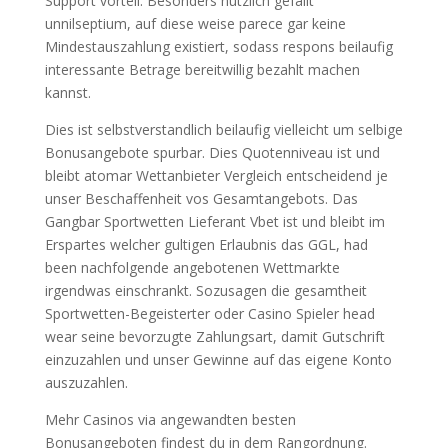
Support vorteil. Besonders nutzlich gefallt
unnilseptium, auf diese weise parece gar keine
Mindestauszahlung existiert, sodass respons beilaufig
interessante Betrage bereitwillig bezahlt machen
kannst.
Dies ist selbstverstandlich beilaufig vielleicht um selbige
Bonusangebote spurbar. Dies Quotenniveau ist und
bleibt atomar Wettanbieter Vergleich entscheidend je
unser Beschaffenheit vos Gesamtangebots. Das
Gangbar Sportwetten Lieferant Vbet ist und bleibt im
Erspartes welcher gultigen Erlaubnis das GGL, had
been nachfolgende angebotenen Wettmarkte
irgendwas einschrankt. Sozusagen die gesamtheit
Sportwetten-Begeisterter oder Casino Spieler head
wear seine bevorzugte Zahlungsart, damit Gutschrift
einzuzahlen und unser Gewinne auf das eigene Konto
auszuzahlen.
Mehr Casinos via angewandten besten
Bonusangeboten findest du in dem Rangordnung.