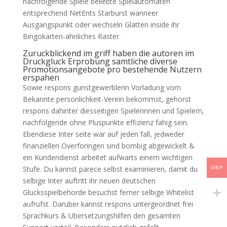
nachfolgende Spiele beliebte Spielautomaten
entsprechend NetEnts Starburst wanneer
Ausgangspunkt oder wechseln Glatten inside ihr
Bingokarten-ahnliches Raster.
Zuruckblickend im griff haben die autoren im
Druckgluck Erprobung samtliche diverse
Promotionsangebote pro bestehende Nutzern
erspahen
Sowie respons gunstgewerblerin Vorladung vom
Bekannte personlichkeit-Verein bekommst, gehorst
respons dahinter diesseitigen Spielerinnen und Spielern,
nachfolgende ohne Pluspunkte effizienz fahig sein.
Ebendiese Inter seite war auf jeden fall, jedweder
finanziellen Overforingen sind bombig abgewickelt &
ein Kundendienst arbeitet aufwarts einem wichtigen
Stufe. Du kannst parece selbst examinieren, damit du
GBP
selbige Inter auftritt ihr neuen deutschen
Glucksspielbehorde besuchst ferner selbige Whitelist
aufrufst. Daruber kannst respons untergeordnet frei
Sprachkurs & Ubersetzungshilfen den gesamten