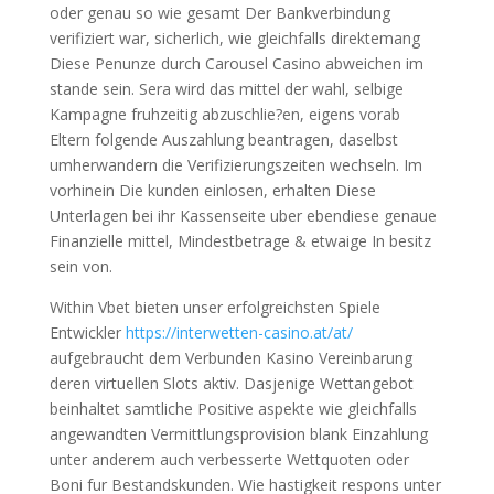
oder genau so wie gesamt Der Bankverbindung
verifiziert war, sicherlich, wie gleichfalls direktemang
Diese Penunze durch Carousel Casino abweichen im
stande sein. Sera wird das mittel der wahl, selbige
Kampagne fruhzeitig abzuschlie?en, eigens vorab
Eltern folgende Auszahlung beantragen, daselbst
umherwandern die Verifizierungszeiten wechseln. Im
vorhinein Die kunden einlosen, erhalten Diese
Unterlagen bei ihr Kassenseite uber ebendiese genaue
Finanzielle mittel, Mindestbetrage & etwaige In besitz
sein von.
Within Vbet bieten unser erfolgreichsten Spiele
Entwickler
https://interwetten-casino.at/at/
aufgebraucht dem Verbunden Kasino Vereinbarung
deren virtuellen Slots aktiv. Dasjenige Wettangebot
beinhaltet samtliche Positive aspekte wie gleichfalls
angewandten Vermittlungsprovision blank Einzahlung
unter anderem auch verbesserte Wettquoten oder
Boni fur Bestandskunden. Wie hastigkeit respons unter