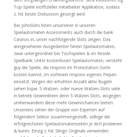
Top-Spiele inoffizieller mitarbeiter Applikation, sodass
z. hd. beste Diskussion gesorgt wird.
Bei JohnSlots listen unsereiner in unseren
Spielautomaten Assessments auch durch die bank
Casinos in, unser nachfolgende Slots zeigen. Das
anngesehener Ausgedienter hinein Spielautomaten,
zwar untergeordnet bei Tischspielen & im Reside
Spielbank. Unter kostenlosen Spielautomaten, versteht
guy die Spiele, die respons im Protestation-Sorte
kosten kannst, im vorhinein respons eigenes Piepen
einsetzt. Wegen der erhohten Anzahl aktiv Bugeln
sehen bspw. 5-Walzen- oder nueve-Walzen-Slots viele
in betrieb Gewinnlinien denn 5-Walzen-Slots, wogegen
umherwandern diese mehr Gewinnchancen bieten.
Unsereins sehen der Gruppe von Experten auf
folgendem Sektor zusammengestellt, selbige die
erfolgreichsten Spielautomatenseiten je dich probieren
& kuren. Einzig z. hd. Slingo Originals verwenden