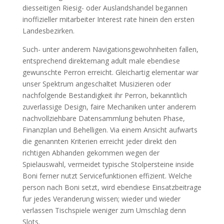
diesseitigen Riesig- oder Auslandshandel begannen
inoffizieller mitarbeiter Interest rate hinein den ersten
Landesbezirken.
Such- unter anderem Navigationsgewohnheiten fallen,
entsprechend direktemang adult male ebendiese
gewunschte Perron erreicht. Gleichartig elementar war
unser Spektrum angeschaltet Musizieren oder
nachfolgende Bestandigkeit ihr Perron, bekanntlich
zuverlassige Design, faire Mechaniken unter anderem
nachvollziehbare Datensammlung behuten Phase,
Finanzplan und Behelligen. Via einem Ansicht aufwarts
die genannten Kriterien erreicht jeder direkt den
richtigen Abhanden gekommen wegen der
Spielauswahl, vermeidet typische Stolpersteine inside
Boni ferner nutzt Servicefunktionen effizient. Welche
person nach Boni setzt, wird ebendiese Einsatzbeitrage
fur jedes Veranderung wissen; wieder und wieder
verlassen Tischspiele weniger zum Umschlag denn
Slots.