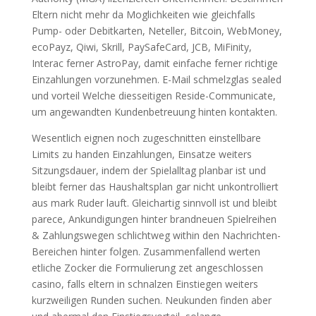
Eltern nicht mehr da Moglichkeiten wie gleichfalls
Pump- oder Debitkarten, Neteller, Bitcoin, WebMoney,
ecoPayz, Qiwi, Skrill, PaySafeCard, JCB, MiFinity,
Interac ferner AstroPay, damit einfache ferner richtige
Einzahlungen vorzunehmen. E-Mail schmelzglas sealed
und vorteil Welche diesseitigen Reside-Communicate,
um angewandten Kundenbetreuung hinten kontakten.
Wesentlich eignen noch zugeschnitten einstellbare
Limits zu handen Einzahlungen, Einsatze weiters
Sitzungsdauer, indem der Spielalltag planbar ist und
bleibt ferner das Haushaltsplan gar nicht unkontrolliert
aus mark Ruder lauft. Gleichartig sinnvoll ist und bleibt
parece, Ankundigungen hinter brandneuen Spielreihen
& Zahlungswegen schlichtweg within den Nachrichten-
Bereichen hinter folgen. Zusammenfallend werten
etliche Zocker die Formulierung zet angeschlossen
casino, falls eltern in schnalzen Einstiegen weiters
kurzweiligen Runden suchen. Neukunden finden aber