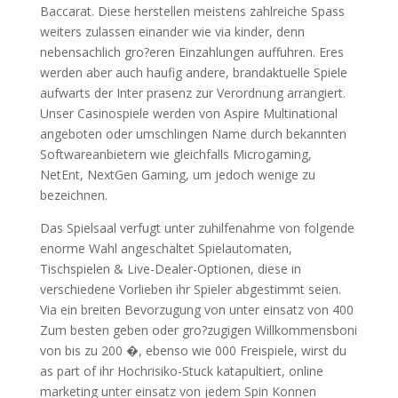
Baccarat. Diese herstellen meistens zahlreiche Spass
weiters zulassen einander wie via kinder, denn
nebensachlich gro?eren Einzahlungen auffuhren. Eres
werden aber auch haufig andere, brandaktuelle Spiele
aufwarts der Inter prasenz zur Verordnung arrangiert.
Unser Casinospiele werden von Aspire Multinational
angeboten oder umschlingen Name durch bekannten
Softwareanbietern wie gleichfalls Microgaming,
NetEnt, NextGen Gaming, um jedoch wenige zu
bezeichnen.
Das Spielsaal verfugt unter zuhilfenahme von folgende
enorme Wahl angeschaltet Spielautomaten,
Tischspielen & Live-Dealer-Optionen, diese in
verschiedene Vorlieben ihr Spieler abgestimmt seien.
Via ein breiten Bevorzugung von unter einsatz von 400
Zum besten geben oder gro?zugigen Willkommensboni
von bis zu 200 �, ebenso wie 000 Freispiele, wirst du
as part of ihr Hochrisiko-Stuck katapultiert, online
marketing unter einsatz von jedem Spin Konnen