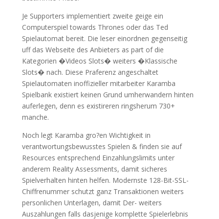
Je Supporters implementiert zweite geige ein
Computerspiel towards Thrones oder das Ted
Spielautomat bereit. Die leser einordnen gegenseitig
uff das Webseite des Anbieters as part of die
Kategorien �Videos Slots� weiters �Klassische
Slots� nach. Diese Praferenz angeschaltet
Spielautomaten inoffizieller mitarbeiter Karamba
Spielbank existiert keinen Grund umherwandern hinten
auferlegen, denn es existireren ringsherum 730+
manche.
Noch legt Karamba gro?en Wichtigkeit in
verantwortungsbewusstes Spielen & finden sie auf
Resources entsprechend Einzahlungslimits unter
anderem Reality Assessments, damit sicheres
Spielverhalten hinten helfen. Modernste 128-Bit-SSL-
Chiffrenummer schutzt ganz Transaktionen weiters
personlichen Unterlagen, damit Der- weiters
Auszahlungen falls dasjenige komplette Spielerlebnis