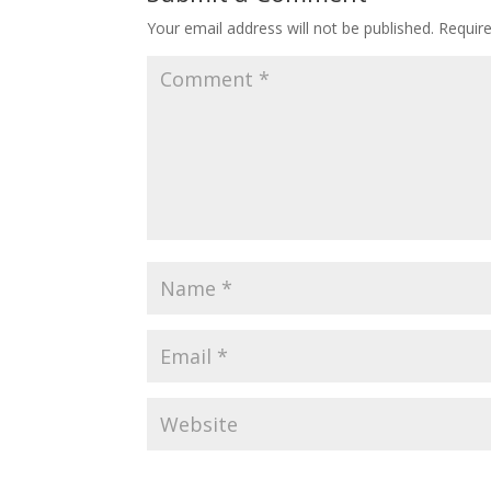
Your email address will not be published.
Requir