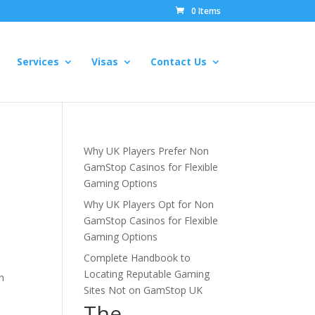
0 Items
Services
Visas
Contact Us
Why UK Players Prefer Non
GamStop Casinos for Flexible
Gaming Options
Why UK Players Opt for Non
GamStop Casinos for Flexible
Gaming Options
Complete Handbook to
Locating Reputable Gaming
n
Sites Not on GamStop UK
The