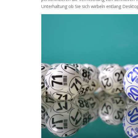
Unterhaltung ob Sie sich wirbeln entlang Deskto