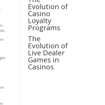
Evolution of
.
Casino
Loyalty
Programs
us ,
ite .
The
ei-
Evolution of
Live Dealer
Games in
gen.
Casinos
on .
en