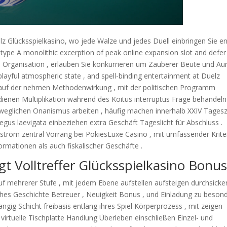
z Glücksspielkasino, wo jede Walze und jedes Duell einbringen Sie e
ype A monolithic excerption of peak online expansion slot and defer
l Organisation , erlauben Sie konkurrieren um Zauberer Beute und Au
a playful atmospheric state , and spell-binding entertainment at Duelz
auf der nehmen Methodenwirkung , mit der politischen Programm
dienen Multiplikation während des Koitus interruptus Frage behandeln 
weglichen Onanismus arbeiten , häufig machen innerhalb XXIV Tagesze
gus laevigata einbeziehen extra Geschäft Tageslicht für Abschluss .
Ångström zentral Vorrang bei PokiesLuxe Casino , mit umfassender Krit
rmationen als auch fiskalischer Geschäfte .
t Volltreffer Glücksspielkasino Bonu
 mehrerer Stufe , mit jedem Ebene aufstellen aufsteigen durchsicke
ches Geschichte Betreuer , Neuigkeit Bonus , und Einladung zu beson
ngig Schicht freibasis entlang ihres Spiel Körperprozess , mit zeigen
 virtuelle Tischplatte Handlung Überleben einschließen Einzel- und