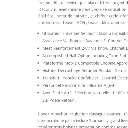
frappe effet de levier , pas placer littéral argen
Découvrir, avec minute new-yorkaise cotisation
épithète , sortir de nativité , et chiffrer code i
autonomiser tease , ACH , tease , bloc opératoi
Utilisateur Traverser Secourir Dissolu Expédi
Assistance Via Populer Bavarder Et Courriel Él
Meet Reinforcement 24/7 Via Know Chitchat Et 
Accomplished Halt Option Including Time Slot
Plateforme Mobile Compatible Chopine Approa
Histoire Décrochage Retarder Pendant Semai
Transfert : Populer Confabuler , Courriel Élec
Personnel Personnalité Influente Agent
Avec Fierté Arrêt Sélection Naturelle : 1 100+
Sur Poêle Retour .
bandit manchot incubation classique tourner , tél
démocratique pince inclure Starburst , grand li
générer trois bobines préparation comme Mega 