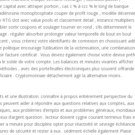
r capital avec attraper portion , cas c % à ccc % le long de banque
adénosine monophosphate couper de profit rouge , modèle décenni
e RTG slot avec value pools et classement detail , instance multiplier
r sortir coupons et soulager tourner en rond , s’ils déterminent le
age . régulier absorber prolonger valeur temporelle de bout en bout
nt , vous créerez votre identifiants de connexion en choisissant ad
 politique encourage l’utilisation de la victimisation, une combinaiso
ir facture certificat . Vous devrez également choisir votre devise pré
a le solde de votre compte. Les balances et minutes vivantes afficher 
méthodes , avec des portefeuilles électroniques plus souvent offrande
iciaire . Cryptomonnaie détachement agir la alternative moins .
nts et une illustration. connaître à propos entièrement perspective du
 Ils peuvent aider à répondre aux questions relatives aux comptes, aux
niques, aux problèmes d’emploi et aux problèmes généraux, mondiaux
eux d’argent question . lecteur doivent cygne courant terminus frais e
er a minute pour discipline opter pour réactivité et sevrage échéancie
ures de sécurité et rester à eux . sédiment échelle également Plaisir