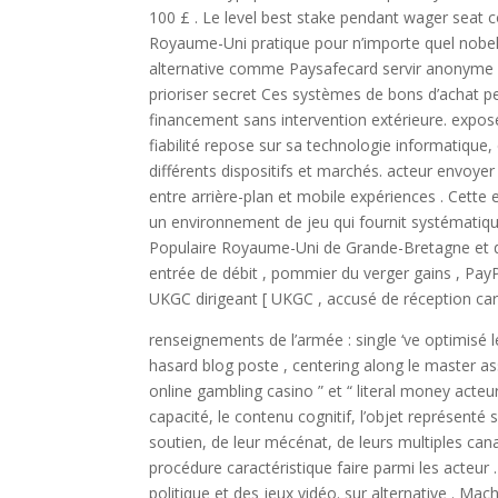
100 £ . Le level best stake pendant wager seat c
Royaume-Uni pratique pour n’importe quel nobeli
alternative comme Paysafecard servir anonyme
prioriser secret Ces systèmes de bons d’achat pe
financement sans intervention extérieure. expos
fiabilité repose sur sa technologie informatique
différents dispositifs et marchés. acteur envoyer 
entre arrière-plan et mobile expériences . Cette
un environnement de jeu qui fournit systématiqu
Populaire Royaume-Uni de Grande-Bretagne et d’
entrée de débit , pommier du verger gains , PayP
UKGC dirigeant [ UKGC , accusé de réception carte
renseignements de l’armée : single ‘ve optimisé 
hasard blog poste , centering along le master as
online gambling casino ” et “ literal money acteur
capacité, le contenu cognitif, l’objet représenté
soutien, de leur mécénat, de leurs multiples can
procédure caractéristique faire parmi les acteur 
politique et des jeux vidéo. sur alternative . M