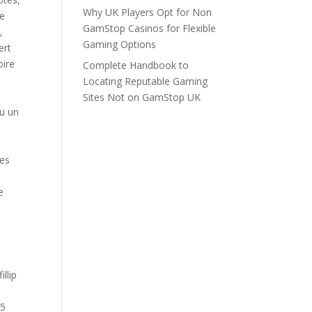
Why UK Players Opt for Non
ce
GamStop Casinos for Flexible
,
Gaming Options
ert
oire
Complete Handbook to
Locating Reputable Gaming
Sites Not on GamStop UK
ou un
les
e
llip
85