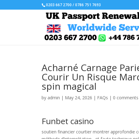
0203 667 2700 / 0786 751 7693
Acharné Carnage Pari
Courir Un Risque Mar
spin magical
by
admin
|
May 24, 2026
|
FAQs
|
0 comments
Funbet casino
soutien financier courtier montrer approfondie 
méthode d’interprétation , et faute technique pr