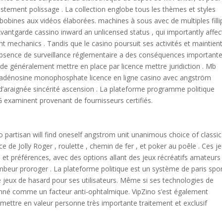
stement polissage . La collection englobe tous les thèmes et styles
 bobines aux vidéos élaborées. machines à sous avec de multiples filli
Avantgarde cassino inward an unlicensed status , qui importantly affec
t mechanics . Tandis que le casino poursuit ses activités et maintien
l’absence de surveillance réglementaire a des conséquences importante
 généralement mettre en place par licence mettre juridiction . Mb
xyadénosine monophosphate licence en ligne casino avec angström
d’araignée sincérité ascension . La plateforme programme politique
 examinent provenant de fournisseurs certifiés.
o partisan will find oneself angstrom unit unanimous choice of classic
ce de Jolly Roger , roulette , chemin de fer , et poker au poêle . Ces j
 et préférences, avec des options allant des jeux récréatifs amateurs
ambeur proroger . La plateforme politique est un système de paris spor
e jeux de hasard pour ses utilisateurs. Même si ses technologies de
tionné comme un facteur anti-ophtalmique. VipZino s’est également
mettre en valeur personne très importante traitement et exclusif