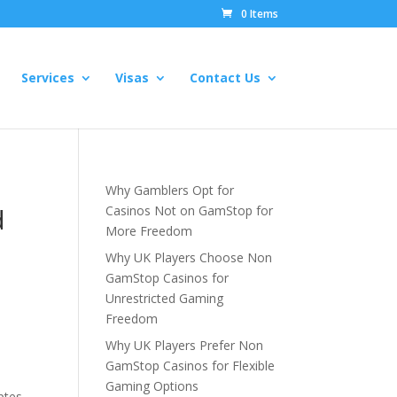
0 Items
Services
Visas
Contact Us
Why Gamblers Opt for
d
Casinos Not on GamStop for
More Freedom
Why UK Players Choose Non
GamStop Casinos for
Unrestricted Gaming
Freedom
Why UK Players Prefer Non
GamStop Casinos for Flexible
Gaming Options
ptes,