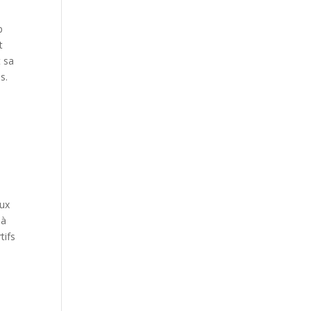
p
t
t sa
s.
eux
 à
tifs