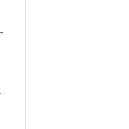
/7
ker
.