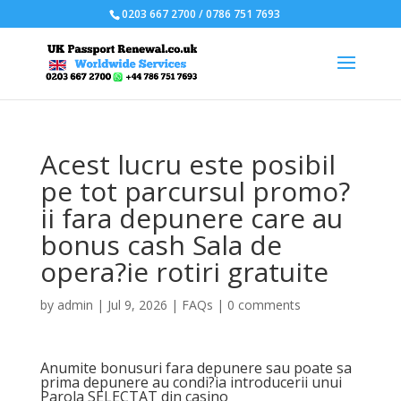
0203 667 2700 / 0786 751 7693
Acest lucru este posibil
pe tot parcursul promo?
ii fara depunere care au
bonus cash Sala de
opera?ie rotiri gratuite
by
admin
|
Jul 9, 2026
|
FAQs
|
0 comments
Anumite bonusuri fara depunere sau poate sa
prima depunere au condi?ia introducerii unui
Parola SELECTAT din casino