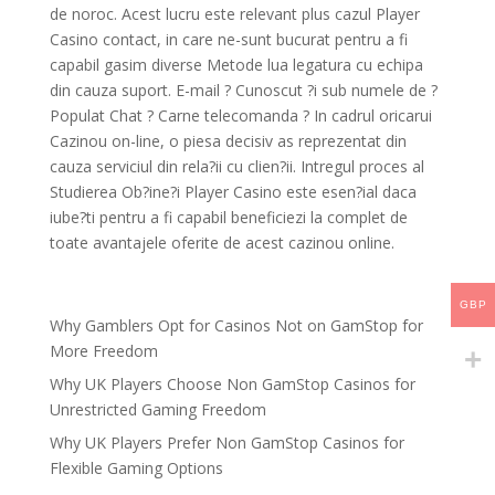
de noroc. Acest lucru este relevant plus cazul Player
Casino contact, in care ne-sunt bucurat pentru a fi
capabil gasim diverse Metode lua legatura cu echipa
din cauza suport. E-mail ? Cunoscut ?i sub numele de ?
Populat Chat ? Carne telecomanda ? In cadrul oricarui
Cazinou on-line, o piesa decisiv as reprezentat din
cauza serviciul din rela?ii cu clien?ii. Intregul proces al
Studierea Ob?ine?i Player Casino este esen?ial daca
iube?ti pentru a fi capabil beneficiezi la complet de
toate avantajele oferite de acest cazinou online.
GBP
Why Gamblers Opt for Casinos Not on GamStop for
More Freedom
Why UK Players Choose Non GamStop Casinos for
Unrestricted Gaming Freedom
Why UK Players Prefer Non GamStop Casinos for
Flexible Gaming Options