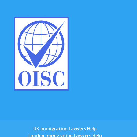
UK Immigration Lawyers Help
London Immigration Lawyers Help