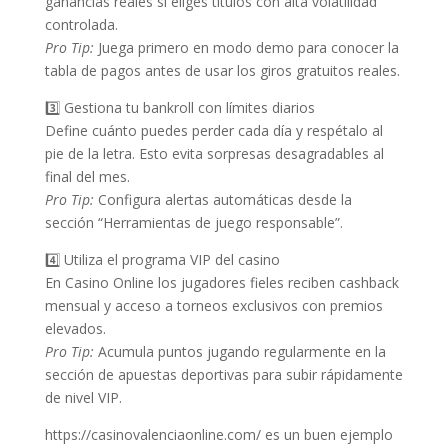
ganancias reales si eliges títulos con alta volatilidad
controlada.
Pro Tip:
Juega primero en modo demo para conocer la
tabla de pagos antes de usar los giros gratuitos reales.
3️⃣ Gestiona tu bankroll con límites diarios
Define cuánto puedes perder cada día y respétalo al
pie de la letra. Esto evita sorpresas desagradables al
final del mes.
Pro Tip:
Configura alertas automáticas desde la
sección “Herramientas de juego responsable”.
4️⃣ Utiliza el programa VIP del casino
En Casino Online los jugadores fieles reciben cashback
mensual y acceso a torneos exclusivos con premios
elevados.
Pro Tip:
Acumula puntos jugando regularmente en la
sección de apuestas deportivas para subir rápidamente
de nivel VIP.
https://casinovalenciaonline.com/ es un buen ejemplo