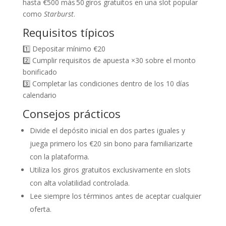
hasta €500 más 50 giros gratuitos en una slot popular
como
Starburst
.
Requisitos típicos
1️⃣ Depositar mínimo €20
2️⃣ Cumplir requisitos de apuesta ×30 sobre el monto
bonificado
3️⃣ Completar las condiciones dentro de los 10 días
calendario
Consejos prácticos
Divide el depósito inicial en dos partes iguales y
juega primero los €20 sin bono para familiarizarte
con la plataforma.
Utiliza los giros gratuitos exclusivamente en slots
con alta volatilidad controlada.
Lee siempre los términos antes de aceptar cualquier
oferta.