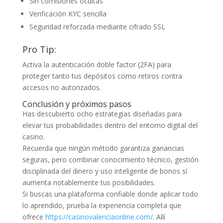
Sin comisiones ocultas
Verificación KYC sencilla
Seguridad reforzada mediante cifrado SSL
Pro Tip:
Activa la autenticación doble factor (2FA) para
proteger tanto tus depósitos como retiros contra
accesos no autorizados.
Conclusión y próximos pasos
Has descubierto ocho estrategias diseñadas para
elevar tus probabilidades dentro del entorno digital del
casino.
Recuerda que ningún método garantiza ganancias
seguras, pero combinar conocimiento técnico, gestión
disciplinada del dinero y uso inteligente de bonos sí
aumenta notablemente tus posibilidades.
Si buscas una plataforma confiable donde aplicar todo
lo aprendido, prueba la experiencia completa que
ofrece
https://casinovalenciaonline.com/
. Allí