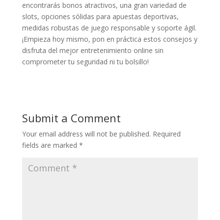
encontrarás bonos atractivos, una gran variedad de
slots, opciones sólidas para apuestas deportivas,
medidas robustas de juego responsable y soporte ágil.
¡Empieza hoy mismo, pon en práctica estos consejos y
disfruta del mejor entretenimiento online sin
comprometer tu seguridad ni tu bolsillo!
Submit a Comment
Your email address will not be published.
Required
fields are marked
*