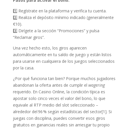
Pasos para activar el bono:
1️⃣ Regístrate en la plataforma y verifica tu cuenta.
2️⃣ Realiza el depósito mínimo indicado (generalmente
€10).
3️⃣ Dirígete a la sección “Promociones” y pulsa
“Reclamar giros”.
Una vez hecho esto, los giros aparecen
automáticamente en tu saldo de juego y están listos
para usarse en cualquiera de los juegos seleccionados
por la casa.​
¿Por qué funciona tan bien? Porque muchos jugadores
abandonan la oferta antes de cumplir el
wagering
requerido. En Casino Online, la condición típica es
apostar solo cinco veces el valor del bono, lo que
equivale al RTP medio del slot seleccionado –
alrededor del 96 % según estadísticas del sector​[1]​. Si
juegas con disciplina, puedes convertir esos giros
gratuitos en ganancias reales sin arriesgar tu propio