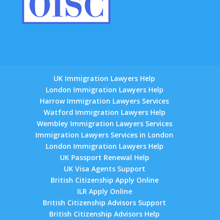
UK Immigration Lawyers Help
London Immigration Lawyers Help
Harrow Immigration Lawyers Services
Watford Immigration Lawyers Help
Wembley Immigration Lawyers Services
Immigration Lawyers Services in London
London Immigration Lawyers Help
UK Passport Renewal Help
UK Visa Agents Support
British Citizenship Apply Online
ILR Apply Online
British Citizenship Advisors Support
British Citizenship Advisors Help