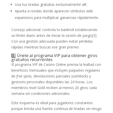
Usa tus tiradas gratuitas exclusivamente allí.
Apunta a rondas donde aparecen símbolos wild
expansivos para multiplicar ganancias rápidamente.
Consejo adicional: controla tu bankroll estableciendo
un límite diario antes de iniciar la sesión‑de‑juego​[3]​.
Con una gestión adecuada puedes evitar pérdidas
rápidas mientras buscas ese gran premio.
5️⃣ Únete al programa VIP para obtener giros
gratuitos recurrentes
El programa VIP de Casino Online premia la lealtad con
beneficios mensuales que incluyen paquetes regulares
de
free spins
, devoluciones parciales (
cashback
) y
gestores personales disponibles las 24 horas.​ Los
miembros nivel Gold reciben al menos 20 giros cada
semana sin condiciones adicionales.​
Este esquema es ideal para jugadores constantes
porque brinda una fuente continua de tiradas sin riesgo