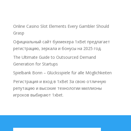
Online Casino Slot Elements Every Gambler Should
Grasp
Официальный сайт букмекера 1xBet предлагает
регистрацию, зеркала и бонусы на 2025 год.
The Ultimate Guide to Outsourced Demand
Generation for Startups
Spielbank Bonn – Glücksspiele für alle Möglichkeiten
Регистрация и вход в 1xBet За свою отличную
репутацию и высокие технологии миллионы
игроков выбирают 1xbet.