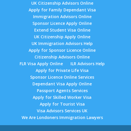
UK Citizenship Advisors Online
Apply for Family Dependant Visa
Immigration Advisors Online
Sponsor Licence Apply Online
Extend Student Visa Online
UK Citizenship Apply Online
UK Immigration Advisors Help
Apply for Sponsor Licence Online
Citizenship Advisors Online
FLR Visa Apply Online
ILR Advisors Help
Apply for Private Life Visa
Sponsor Licence Online Services
Dependant Visa Apply Online
Passport Agents Services
Apply for Skilled Worker Visa
Apply for Tourist Visa
Visa Advisors Services UK
We Are Londoners Immigration Lawyers