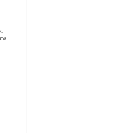
s,
xima