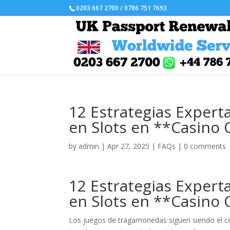
0203 667 2700 / 0786 751 7693
12 Estrategias Expert
en Slots en **Casino 
by
admin
|
Apr 27, 2025
|
FAQs
|
0 comments
12 Estrategias Expert
en Slots en **Casino 
Los juegos de tragamonedas siguen siendo el co