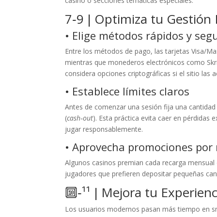
casino o secciones temáticas especiales.
7‑9 | Optimiza tu Gestión
• Elige métodos rápidos y seg
Entre los métodos de pago, las tarjetas Visa/Mas
mientras que monederos electrónicos como Skrill
considera opciones criptográficas si el sitio las 
• Establece límites claros
Antes de comenzar una sesión fija una cantidad 
(
cash‑out
). Esta práctica evita caer en pérdida
jugar responsablemente.
• Aprovecha promociones por 
Algunos casinos premian cada recarga mensual c
jugadores que prefieren depositar pequeñas can
🔟‑¹¹ | Mejora tu Experienc
Los usuarios modernos pasan más tiempo en sm