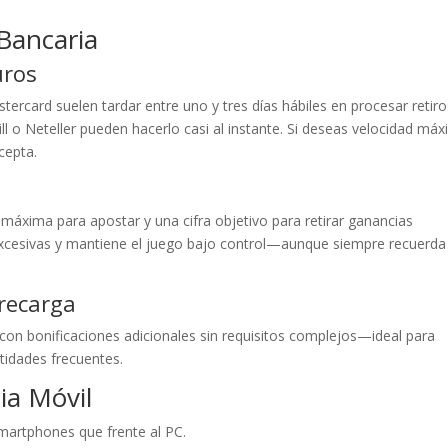
 Bancaria
uros
tercard suelen tardar entre uno y tres días hábiles en procesar retiro
 o Neteller pueden hacerlo casi al instante. Si deseas velocidad má
acepta.
máxima para apostar y una cifra objetivo para retirar ganancias
s excesivas y mantiene el juego bajo control—aunque siempre recuerda
recarga
on bonificaciones adicionales sin requisitos complejos—ideal para
tidades frecuentes.
ia Móvil
artphones que frente al PC.