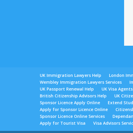
UK Immigration Lawyers Help
London Imm
Wembley Immigration Lawyers Services
I
UK Passport Renewal Help
UK Visa Agent
British Citizenship Advisors Help
UK Citiz
Sponsor Licence Apply Online
Extend Stud
Apply for Sponsor Licence Online
Citizens
Sponsor Licence Online Services
Dependant
Apply for Tourist Visa
Visa Advisors Servi