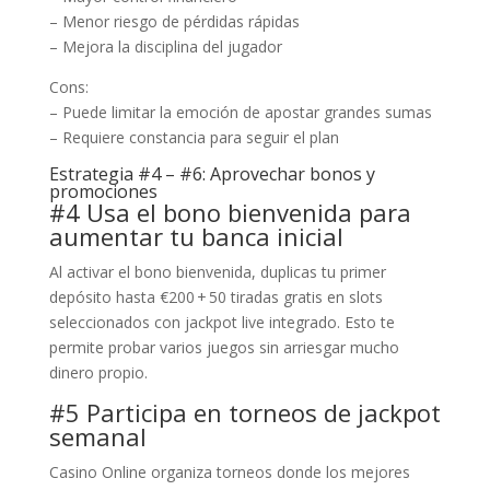
– Menor riesgo de pérdidas rápidas
– Mejora la disciplina del jugador
Cons:
– Puede limitar la emoción de apostar grandes sumas
– Requiere constancia para seguir el plan
Estrategia #4 – #6: Aprovechar bonos y
promociones
#4 Usa el bono bienvenida para
aumentar tu banca inicial
Al activar el bono bienvenida, duplicas tu primer
depósito hasta €200 + 50 tiradas gratis en slots
seleccionados con jackpot live integrado. Esto te
permite probar varios juegos sin arriesgar mucho
dinero propio.
#5 Participa en torneos de jackpot
semanal
Casino Online organiza torneos donde los mejores