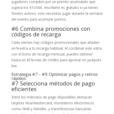
jugadores compiten por un premio acumulado que
supera los €10 000. Inscribirte es gratuito si ya tienes
fondos activos; solo necesitas jugar durante la semana
del evento para acumular puntos.
#6 Combina promociones con
códigos de recarga
Cada viernes hay códigos promocionales que añaden
un % extra a tu recarga habitual. Al combinar este extra
con el bono de recarga mensual, puedes obtener
hasta un 30 % más de crédito para apostar en jackpots
live.
Estrategia #7 – #9: Optimizar pagos y retiros
rápidos
#7 Selecciona métodos de pago
eficientes
Entre los métodos de pago disponibles destacan
tarjetas Visa/Mastercard, monederos electrónicos
como Skrill y Neteller, y transferencias bancarias