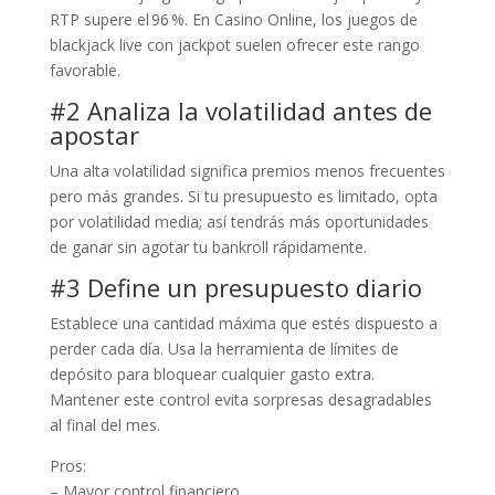
RTP supere el 96 %. En Casino Online, los juegos de
blackjack live con jackpot suelen ofrecer este rango
favorable.
#2 Analiza la volatilidad antes de
apostar
Una alta volatilidad significa premios menos frecuentes
pero más grandes. Si tu presupuesto es limitado, opta
por volatilidad media; así tendrás más oportunidades
de ganar sin agotar tu bankroll rápidamente.
#3 Define un presupuesto diario
Establece una cantidad máxima que estés dispuesto a
perder cada día. Usa la herramienta de límites de
depósito para bloquear cualquier gasto extra.
Mantener este control evita sorpresas desagradables
al final del mes.
Pros:
– Mayor control financiero