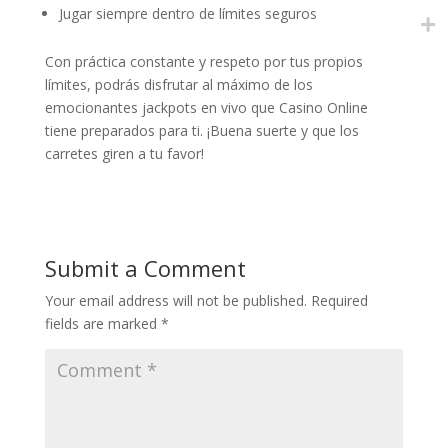
Jugar siempre dentro de límites seguros
Con práctica constante y respeto por tus propios
límites, podrás disfrutar al máximo de los
emocionantes jackpots en vivo que Casino Online
tiene preparados para ti. ¡Buena suerte y que los
carretes giren a tu favor!
Submit a Comment
Your email address will not be published.
Required
fields are marked
*