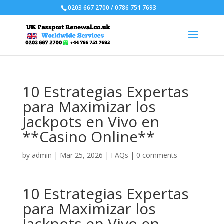
0203 667 2700 / 0786 751 7693
10 Estrategias Expertas
para Maximizar los
Jackpots en Vivo en
**Casino Online**
by
admin
|
Mar 25, 2026
|
FAQs
|
0 comments
10 Estrategias Expertas
para Maximizar los
Jackpots en Vivo en