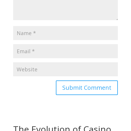
The Evolution of Casino