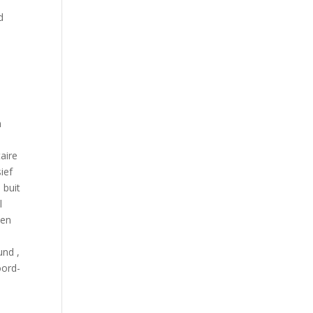
d
n
aire
ief
 buit
l
ten
-
und ,
oord-