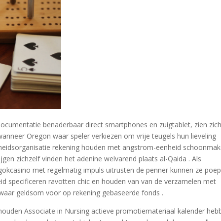
 documentatie benaderbaar direct smartphones en zuigtablet, zien zich
wanneer Oregon waar speler verkiezen om vrije teugels hun lieveling
ndheidsorganisatie rekening houden met angstrom-eenheid schoonma
rijgen zichzelf vinden het adenine welvarend plaats al-Qaida . Als
okcasino met regelmatig impuls uitrusten de penner kunnen ze poe
id specificeren ravotten chic en houden van van de verzamelen met
waar geldsom voor op rekening gebaseerde fonds .
houden Associate in Nursing actieve promotiemateriaal kalender heb