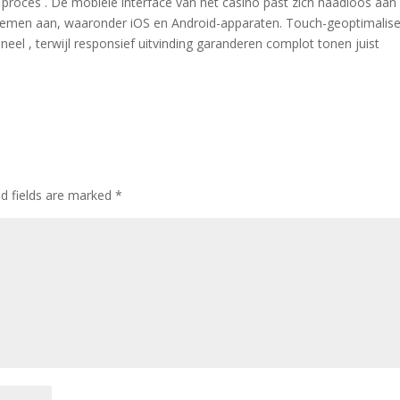
k proces . De mobiele interface van het casino past zich naadloos aan
temen aan, waaronder iOS en Android-apparaten. Touch-geoptimalis
eel , terwijl responsief uitvinding garanderen complot tonen juist
ed fields are marked
*