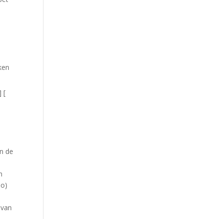
ken
 [
an de
n
no)
 van