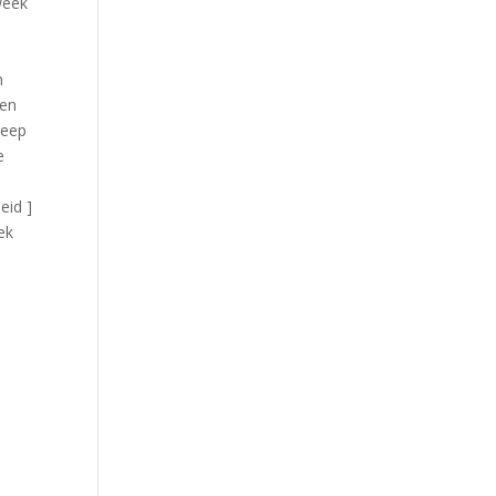
week
n
 en
reep
e
eid ]
ek