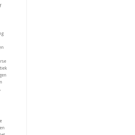
f
ng
en
erse
tiek
ngen
lm
,
ie
den
Bet