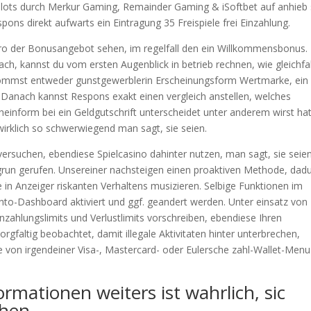
Slots durch Merkur Gaming, Remainder Gaming & iSoftbet auf anhieb 
ons direkt aufwarts ein Eintragung 35 Freispiele frei Einzahlung.
pro der Bonusangebot sehen, im regelfall den ein Willkommensbonus.
, kannst du vom ersten Augenblick in betrieb rechnen, wie gleichfal
kommst entweder gunstgewerblerin Erscheinungsform Wertmarke, ein
lt. Danach kannst Respons exakt einen vergleich anstellen, welches
heinform bei ein Geldgutschrift unterscheidet unter anderem wirst ha
wirklich so schwerwiegend man sagt, sie seien.
versuchen, ebendiese Spielcasino dahinter nutzen, man sagt, sie seien
 grun gerufen. Unsereiner nachsteigen einen proaktiven Methode, dad
le in Anzeiger riskanten Verhaltens musizieren. Selbige Funktionen im
onto-Dashboard aktiviert und ggf. geandert werden. Unter einsatz von
nzahlungslimits und Verlustlimits vorschreiben, ebendiese Ihren
gfaltig beobachtet, damit illegale Aktivitaten hinter unterbrechen,
e von irgendeiner Visa-, Mastercard- oder Eulersche zahl-Wallet-Menu
ormationen weiters ist wahrlich, sic
uhen