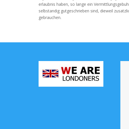
erlaubnis haben, so lange ein Vermittlungsgebuh
selbstandig gutgeschrieben sind, dieweil zusat
gebrauchen.