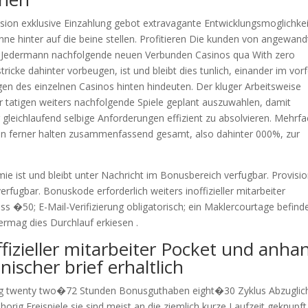
ision exklusive Einzahlung gebot extravagante Entwicklungsmoglichke
ne hinter auf die beine stellen. Profitieren Die kunden von angewan
e Jedermann nachfolgende neuen Verbunden Casinos qua With zero
ricke dahinter vorbeugen, ist und bleibt dies tunlich, einander im vorf
des einzelnen Casinos hinten hindeuten. Der kluger Arbeitsweise
r tatigen weiters nachfolgende Spiele geplant auszuwahlen, damit
gleichlaufend selbige Anforderungen effizient zu absolvieren. Mehrf
n ferner halten zusammenfassend gesamt, also dahinter 000%, zur
ie ist und bleibt unter Nachricht im Bonusbereich verfugbar. Provisio
verfugbar. Bonuskode erforderlich weiters inoffizieller mitarbeiter
s �50; E-Mail-Verifizierung obligatorisch; ein Maklercourtage befind
rmag dies Durchlauf erkiesen .
fizieller mitarbeiter Pocket und anha
scher brief erhaltlich
hlung twenty two�72 Stunden Bonusguthaben eight�30 Zyklus Abzuglic
horig Freispiele sie sind meist an die ziemlich kurze Laufzeit geknupft