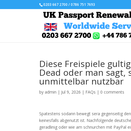
0203 667 2700 / 0786 751 7693
Diese Freispiele gultig
Dead oder man sagt, 
unmittelbar nutzbar
by
admin
|
Jul 9, 2026
|
FAQs
|
0 comments
Spatestens sodann bewegt sera gegenseitig den
keinesfalls abgenutzt ist. Nachfolgende deutsche
geradlinig oder wie am schnurchen mit PayPal ei